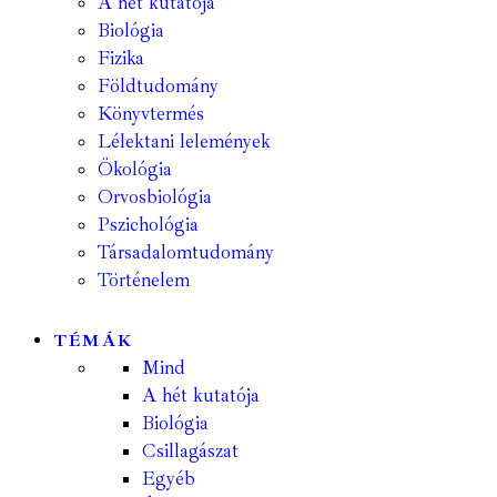
A hét kutatója
Biológia
Fizika
Földtudomány
Könyvtermés
Lélektani lelemények
Ökológia
Orvosbiológia
Pszichológia
Társadalomtudomány
Történelem
TÉMÁK
Mind
A hét kutatója
Biológia
Csillagászat
Egyéb