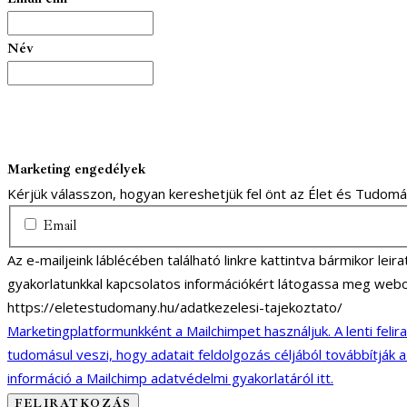
Név
Marketing engedélyek
Kérjük válasszon, hogyan kereshetjük fel önt az Élet és Tudom
Email
Az e-mailjeink láblécében található linkre kattintva bármikor lei
gyakorlatunkkal kapcsolatos információkért látogassa meg webo
https://eletestudomany.hu/adatkezelesi-tajekoztato/
Marketingplatformunkként a Mailchimpet használjuk. A lenti felir
tudomásul veszi, hogy adatait feldolgozás céljából továbbítják 
információ a Mailchimp adatvédelmi gyakorlatáról itt.