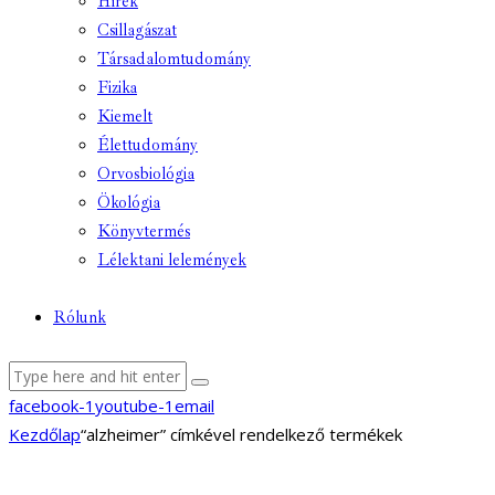
Hírek
Csillagászat
Társadalomtudomány
Fizika
Kiemelt
Élettudomány
Orvosbiológia
Ökológia
Könyvtermés
Lélektani lelemények
Rólunk
facebook-1
youtube-1
email
Kezdőlap
“alzheimer” címkével rendelkező termékek