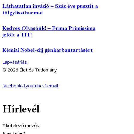
Láthatatlan invázió – Száz éve pusztít a
tölgylisztharmat
Kedves Olvasónk! – Prima Primissima
jelölt a TIT!
Kémiai Nobel-díj génkarbantartásért
Lapvásárlás
© 2026 Élet és Tudomány
facebook-1
youtube-1
email
Hírlevél
*
kötelező mezők
Email cím
*