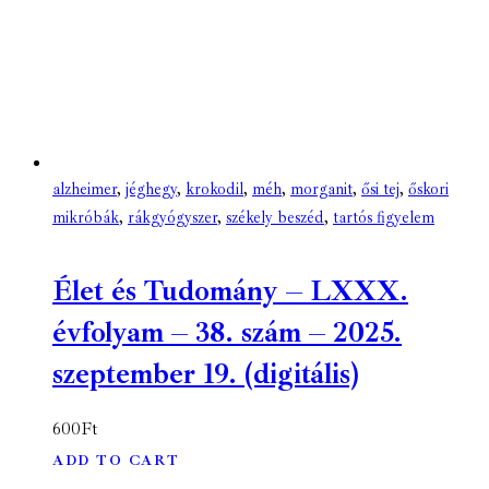
alzheimer
,
jéghegy
,
krokodil
,
méh
,
morganit
,
ősi tej
,
őskori
mikróbák
,
rákgyógyszer
,
székely beszéd
,
tartós figyelem
Élet és Tudomány – LXXX.
évfolyam – 38. szám – 2025.
szeptember 19. (digitális)
600
Ft
ADD TO CART