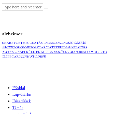
alzheimer
SHARE POST
MEGOSZTÁS FACEBOOKON
MEGOSZTÁS
FACEBOOKON
MEGOSZTÁS TWITTEREN
MEGOSZTÁS
TWITTEREN
ELKÜLD EMAILBEN
ELKÜLD EMAILBEN
COPY URL TO
CLIPBOARD
LINK KÜLDÉSE
Főoldal
Lapvásárlás
Friss cikkek
Témák