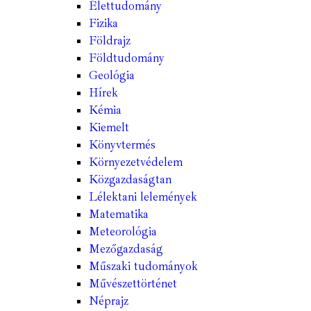
Élettudomány
Fizika
Földrajz
Földtudomány
Geológia
Hírek
Kémia
Kiemelt
Könyvtermés
Környezetvédelem
Közgazdaságtan
Lélektani lelemények
Matematika
Meteorológia
Mezőgazdaság
Műszaki tudományok
Művészettörténet
Néprajz