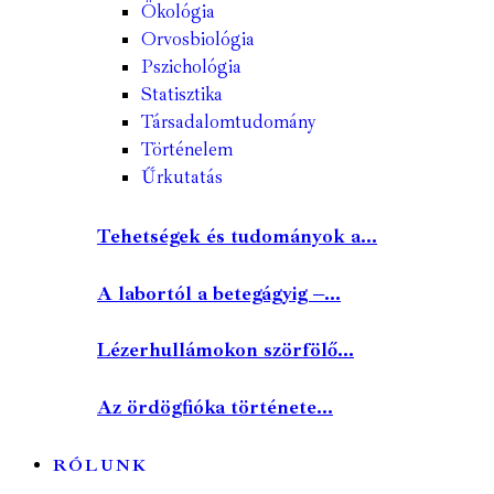
Ökológia
Orvosbiológia
Pszichológia
Statisztika
Társadalomtudomány
Történelem
Űrkutatás
Tehetségek és tudományok a...
A labortól a betegágyig –...
Lézerhullámokon szörfölő...
Az ördögfióka története...
RÓLUNK