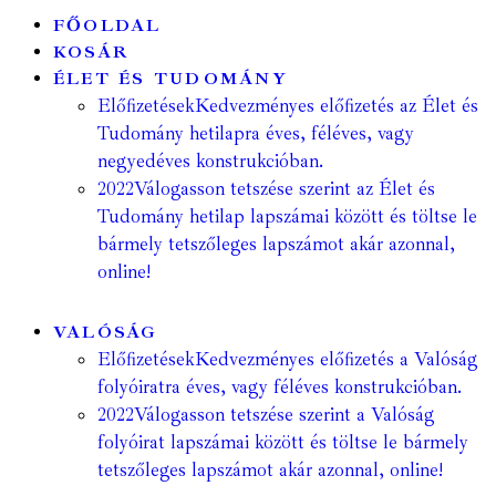
FŐOLDAL
KOSÁR
ÉLET ÉS TUDOMÁNY
Előfizetések
Kedvezményes előfizetés az Élet és
Tudomány hetilapra éves, féléves, vagy
negyedéves konstrukcióban.
2022
Válogasson tetszése szerint az Élet és
Tudomány hetilap lapszámai között és töltse le
bármely tetszőleges lapszámot akár azonnal,
online!
VALÓSÁG
Előfizetések
Kedvezményes előfizetés a Valóság
folyóiratra éves, vagy féléves konstrukcióban.
2022
Válogasson tetszése szerint a Valóság
folyóirat lapszámai között és töltse le bármely
tetszőleges lapszámot akár azonnal, online!