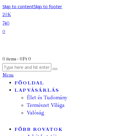
Skip to content
Skip to footer
20K
740
0
0 items
-
0Ft
0
Menu
FŐOLDAL
LAPVÁSÁRLÁS
Élet és Tudomány
Természet Világa
Valóság
FŐBB ROVATOK