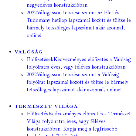
negyedéves konstrukcióban.
2022
Válogasson tetszése szerint az Élet és
Tudomány hetilap lapszámai között és töltse le
bármely tetszőleges lapszámot akár azonnal,
online!
VALÓSÁG
Előfizetések
Kedvezményes előfizetés a Valóság
folyóiratra éves, vagy féléves konstrukcióban.
2022
Válogasson tetszése szerint a Valóság
folyóirat lapszámai között és töltse le bármely
tetszőleges lapszámot akár azonnal, online!
TERMÉSZET VILÁGA
Előfizetés
Kedvezményes előfizetés a Természet
Világa folyóiratra éves, vagy féléves
konstrukcióban. Kapja meg a legfrissebb