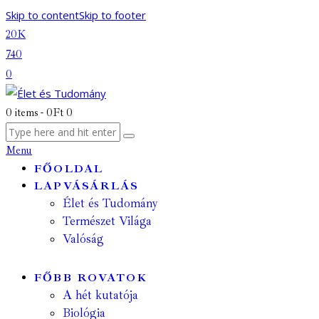
Skip to content
Skip to footer
20K
740
0
0 items
-
0Ft
0
Menu
FŐOLDAL
LAPVÁSÁRLÁS
Élet és Tudomány
Természet Világa
Valóság
FŐBB ROVATOK
A hét kutatója
Biológia