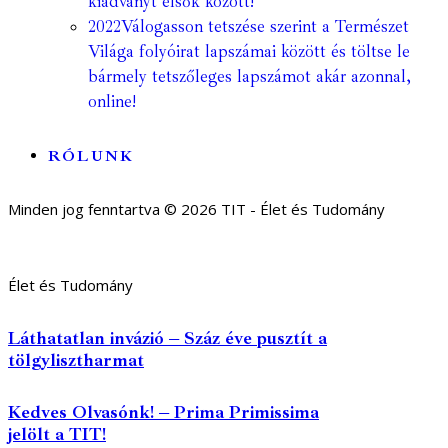
kiadványt elsők között!
2022
Válogasson tetszése szerint a Természet
Világa folyóirat lapszámai között és töltse le
bármely tetszőleges lapszámot akár azonnal,
online!
RÓLUNK
Minden jog fenntartva © 2026 TIT - Élet és Tudomány
Élet és Tudomány
Láthatatlan invázió – Száz éve pusztít a
tölgylisztharmat
Kedves Olvasónk! – Prima Primissima
jelölt a TIT!