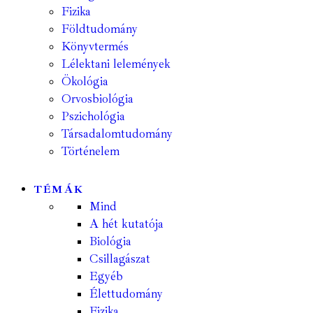
Fizika
Földtudomány
Könyvtermés
Lélektani lelemények
Ökológia
Orvosbiológia
Pszichológia
Társadalomtudomány
Történelem
TÉMÁK
Mind
A hét kutatója
Biológia
Csillagászat
Egyéb
Élettudomány
Fizika