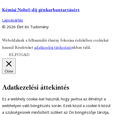
Kémiai Nobel-díj génkarbantartásért
Lapvásárlás
© 2026 Élet és Tudomány
facebook-
youtube-
email
Weboldalunk a felhasználói élmény fokozása érdekében cookiekat
1
1
használ Részleteket
adatkezelési tájékoztató
nkban talál.
ELFOGAD
Close
Adatkezelési áttekintés
Ez a webhely cookie-kat használ, hogy javítsa az élményt a
webhelyen való böngészés során. Ezek közül a cookie-k közül
a szükségesnek minősített sütiket az Ön böngészője tárolja,