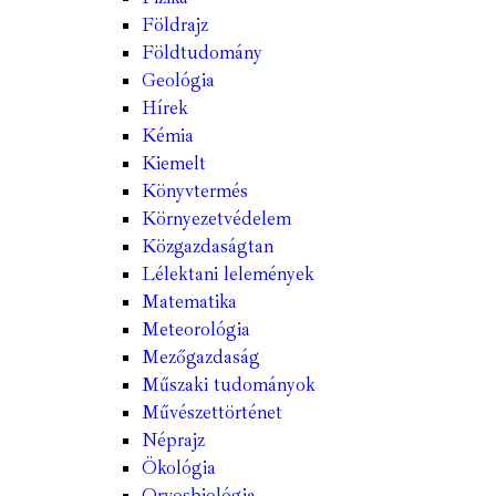
Földrajz
Földtudomány
Geológia
Hírek
Kémia
Kiemelt
Könyvtermés
Környezetvédelem
Közgazdaságtan
Lélektani lelemények
Matematika
Meteorológia
Mezőgazdaság
Műszaki tudományok
Művészettörténet
Néprajz
Ökológia
Orvosbiológia