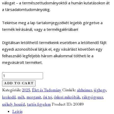
válogat – a természettudományoktól a humán kutatásokon át
a társadalomtudományokig.
Tekintse meg a lap tartalomjegyzékét lejjebb görgetve a
termék leírásánál, vagy a termékgalériában!
Digitálisan letölthető termékeink esetében a letöltendő fájlt
egyedi azonosítóval látjuk el, egy vásárlást követően egy
felhasználó legfeljebb három alkalommal töltheti le a
megvásárolt terméket.
Élet
és
ADD TO CART
Tudomány
Kategóriák:
2025
,
Élet és Tudomány
Címkék:
alzheimer
,
jéghegy
,
-
krokodil
,
méh
,
morganit
,
ősi tej
,
őskori mikróbák
,
rákgyógyszer
,
LXXX.
székely beszéd
,
tartós figyelem
Product ID:
20089
évfolyam
Leírás