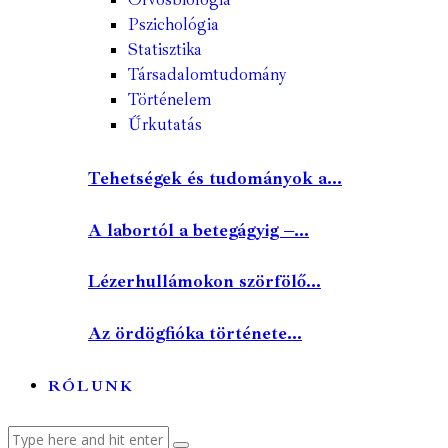
Pszichológia
Statisztika
Társadalomtudomány
Történelem
Űrkutatás
Tehetségek és tudományok a...
A labortól a betegágyig –...
Lézerhullámokon szörfölő...
Az ördögfióka története...
RÓLUNK