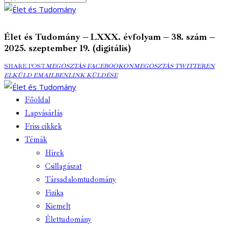
Élet és Tudomány – LXXX. évfolyam – 38. szám –
2025. szeptember 19. (digitális)
MEGOSZTÁS
MEGOSZTÁS
ELK
SHARE POST
MEGOSZTÁS FACEBOOKON
MEGOSZTÁS TWITTEREN
FACEBOOKON
COPY
TWITTEREN
EMA
ELKÜLD EMAILBEN
LINK KÜLDÉSE
URL
TO
Főoldal
CLIPBOARD
Lapvásárlás
Friss cikkek
Témák
Hírek
Csillagászat
Társadalomtudomány
Fizika
Kiemelt
Élettudomány