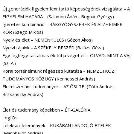
Új generációk figyelemfenntartó képességének vizsgálata – A
FIGYELEM HATÁRA… (Salamon Ádám, Bognár György)
Ígéretes kombináció – RÁKGYÓGYSZEREK ÉS ALZHEIMER-
KÓR (Szegő Miklós)
Nyelv és élet – NEMÉNKULCS (Gózon Ákos)
Nyelvi tájaink – A SZÉKELY BESZÉD (Balázs Géza)
Egy jéghegy tartalmas életútja véget ér – OLVAD, MINT A VAJ
(Sz. A.)
Korai történelmünk régészeti kutatása – NEMZETKÖZI
TUDOMÁNYOS KÖZÜGY (Kennessei András)
Élelmiszerlánc-tudományok – AZ ŐSI TEJ (Tóth András,
Bittsánszky András)
Élet és tudomány képekben – ÉT-GALÉRIA
LogIQs
Lélektani lelemények – KUKÁBAN LANDOLÓ ÉTELEK
(Mannhardt András)