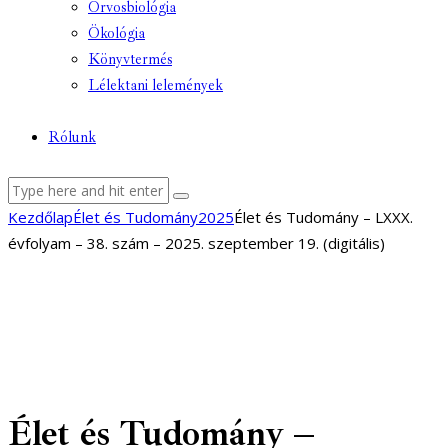
Orvosbiológia
Ökológia
Könyvtermés
Lélektani lelemények
Rólunk
facebook-
youtube-
email
Kezdőlap
Élet és Tudomány
2025
Élet és Tudomány – LXXX.
1
1
évfolyam – 38. szám – 2025. szeptember 19. (digitális)
Élet és Tudomány –