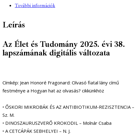
-
További információk
38.
szám
Leírás
-
2025.
szeptember
Az Élet és Tudomány 2025. évi 38.
19.
lapszámának digitális változata
(digitális)
mennyiség
Címkép: Jean Honoré Fragonard: Olvasó fiatal lány című
festménye a Hogyan hat az olvasás? cikkünkhöz
• ŐSKORI MIKROBÁK ÉS AZ ANTIBIOTIKUM-REZISZTENCIA –
Sz. M.
• DINOSZAURUSZVERŐ KROKODIL – Molnár Csaba
• A CETCÁPÁK SEBHELYEI – N. J.