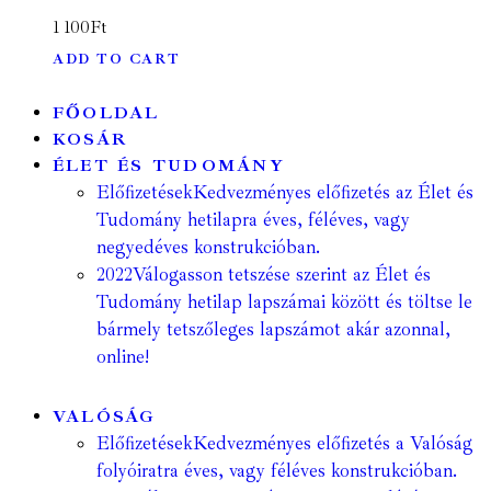
1 100
Ft
ADD TO CART
FŐOLDAL
KOSÁR
ÉLET ÉS TUDOMÁNY
Előfizetések
Kedvezményes előfizetés az Élet és
Tudomány hetilapra éves, féléves, vagy
negyedéves konstrukcióban.
2022
Válogasson tetszése szerint az Élet és
Tudomány hetilap lapszámai között és töltse le
bármely tetszőleges lapszámot akár azonnal,
online!
VALÓSÁG
Előfizetések
Kedvezményes előfizetés a Valóság
folyóiratra éves, vagy féléves konstrukcióban.