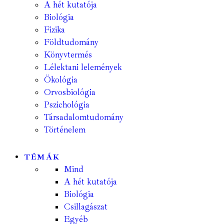
A hét kutatója
Biológia
Fizika
Földtudomány
Könyvtermés
Lélektani lelemények
Ökológia
Orvosbiológia
Pszichológia
Társadalomtudomány
Történelem
TÉMÁK
Mind
A hét kutatója
Biológia
Csillagászat
Egyéb