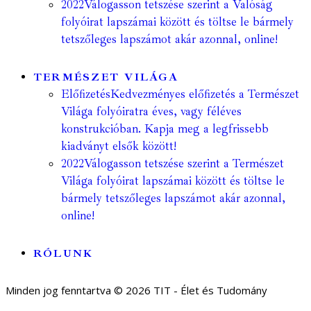
2022
Válogasson tetszése szerint a Valóság
folyóirat lapszámai között és töltse le bármely
tetszőleges lapszámot akár azonnal, online!
TERMÉSZET VILÁGA
Előfizetés
Kedvezményes előfizetés a Természet
Világa folyóiratra éves, vagy féléves
konstrukcióban. Kapja meg a legfrissebb
kiadványt elsők között!
2022
Válogasson tetszése szerint a Természet
Világa folyóirat lapszámai között és töltse le
bármely tetszőleges lapszámot akár azonnal,
online!
RÓLUNK
Minden jog fenntartva © 2026 TIT - Élet és Tudomány