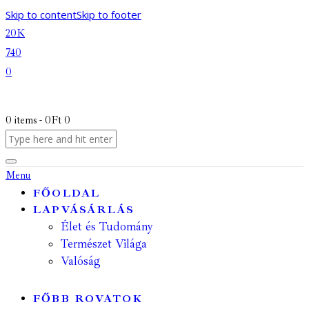
Skip to content
Skip to footer
20K
740
0
0 items
-
0Ft
0
Menu
FŐOLDAL
LAPVÁSÁRLÁS
Élet és Tudomány
Természet Világa
Valóság
FŐBB ROVATOK