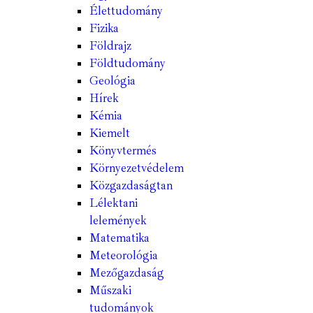
Élettudomány
Fizika
Földrajz
Földtudomány
Geológia
Hírek
Kémia
Kiemelt
Könyvtermés
Környezetvédelem
Közgazdaságtan
Lélektani
lelemények
Matematika
Meteorológia
Mezőgazdaság
Műszaki
tudományok