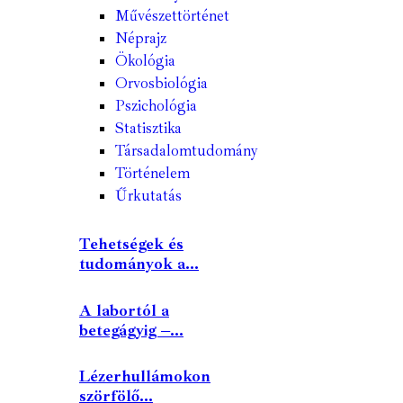
Művészettörténet
Néprajz
Ökológia
Orvosbiológia
Pszichológia
Statisztika
Társadalomtudomány
Történelem
Űrkutatás
Tehetségek és
tudományok a...
A labortól a
betegágyig –...
Lézerhullámokon
szörfölő...