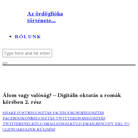
Az ördögfióka
története...
RÓLUNK
Álom vagy valóság? – Digitális oktatás a romák
körében 2. rész
SHARE POST
MEGOSZTÁS FACEBOOKON
MEGOSZTÁS
FACEBOOKON
MEGOSZTÁS TWITTEREN
MEGOSZTÁS
TWITTEREN
ELKÜLD EMAILBEN
ELKÜLD EMAILBEN
COPY URL TO
CLIPBOARD
LINK KÜLDÉSE