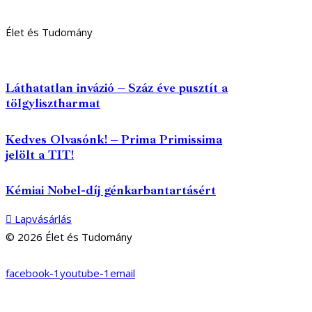
Élet és Tudomány
Láthatatlan invázió – Száz éve pusztít a
tölgylisztharmat
Kedves Olvasónk! – Prima Primissima
jelölt a TIT!
Kémiai Nobel-díj génkarbantartásért
Lapvásárlás
© 2026 Élet és Tudomány
facebook-1
youtube-1
email