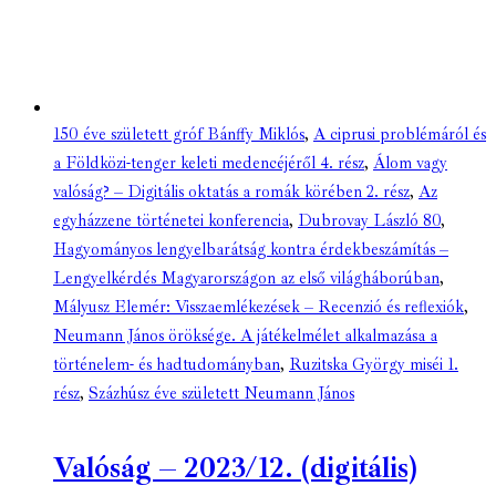
150 éve született gróf Bánffy Miklós
,
A ciprusi problémáról és
a Földközi-tenger keleti medencéjéről 4. rész
,
Álom vagy
valóság? – Digitális oktatás a romák körében 2. rész
,
Az
egyházzene történetei konferencia
,
Dubrovay László 80
,
Hagyományos lengyelbarátság kontra érdekbeszámítás –
Lengyelkérdés Magyarországon az első világháborúban
,
Mályusz Elemér: Visszaemlékezések – Recenzió és reflexiók
,
Neumann János öröksége. A játékelmélet alkalmazása a
történelem- és hadtudományban
,
Ruzitska György miséi 1.
rész
,
Százhúsz éve született Neumann János
Valóság – 2023/12. (digitális)