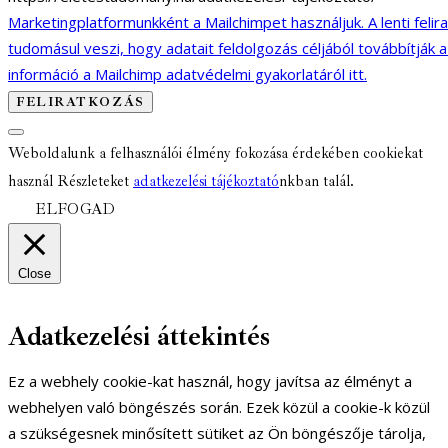
Marketingplatformunkként a Mailchimpet használjuk. A lenti felir
tudomásul veszi, hogy adatait feldolgozás céljából továbbítják 
információ a Mailchimp adatvédelmi gyakorlatáról itt.
Weboldalunk a felhasználói élmény fokozása érdekében cookiekat
használ Részleteket
adatkezelési tájékoztató
nkban talál.
ELFOGAD
Close
Adatkezelési áttekintés
Ez a webhely cookie-kat használ, hogy javítsa az élményt a
webhelyen való böngészés során. Ezek közül a cookie-k közül
a szükségesnek minősített sütiket az Ön böngészője tárolja,