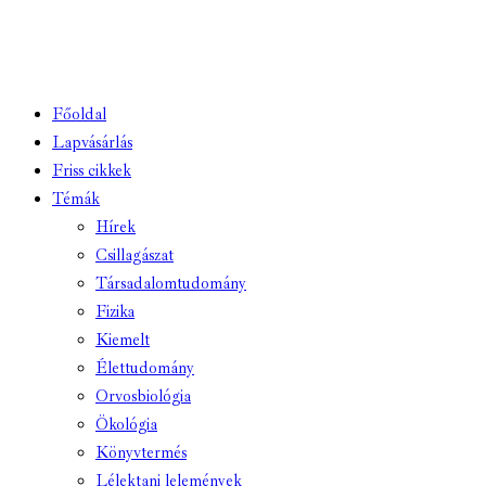
Főoldal
Lapvásárlás
Friss cikkek
Témák
Hírek
Csillagászat
Társadalomtudomány
Fizika
Kiemelt
Élettudomány
Orvosbiológia
Ökológia
Könyvtermés
Lélektani lelemények