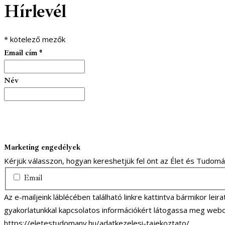
Hírlevél
*
kötelező mezők
Email cím
*
Név
Marketing engedélyek
Kérjük válasszon, hogyan kereshetjük fel önt az Élet és Tudom
Email
Az e-mailjeink láblécében található linkre kattintva bármikor lei
gyakorlatunkkal kapcsolatos információkért látogassa meg webo
https://eletestudomany.hu/adatkezelesi-tajekoztato/