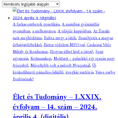
A farkas emberek genetikája
,
A namíbiai gyémántláz
nyomában
,
a szellemváros
,
A világűr kapujában
,
Az Északi-
sark meghódítása
,
Babra megy a játék
,
Beszélgetés a magyar
űrhajósjelöltekkel
,
Biztos védelem MFO-val
,
Csokonai Vitéz
Mihály és Konfuciusz
,
Hogyan ülhet köd a tájon?
,
Igazi
agymosás
,
Kolmanskop
,
Moldavit – palackkő egy igazán nagy
fröccsből
,
Műveltebb volt a művelt Nyugatnál
,
Új
krokodilszerű páncélos őshüllő
,
üvegkár esetén is
,
Van-e esélye
Bodónénak?
Élet és Tudomány – LXXIX.
évfolyam – 14. szám – 2024.
április 4. (digitális)