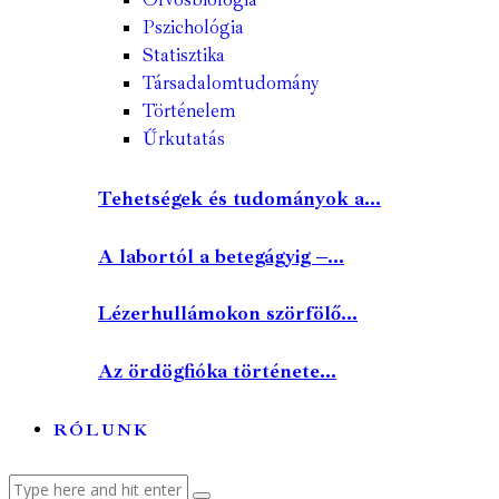
Pszichológia
Statisztika
Társadalomtudomány
Történelem
Űrkutatás
Tehetségek és tudományok a...
A labortól a betegágyig –...
Lézerhullámokon szörfölő...
Az ördögfióka története...
RÓLUNK