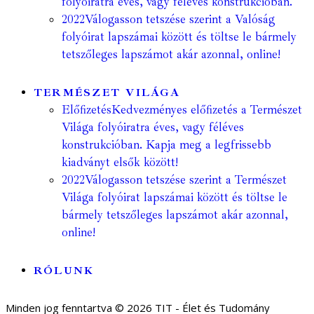
folyóiratra éves, vagy féléves konstrukcióban.
2022
Válogasson tetszése szerint a Valóság
folyóirat lapszámai között és töltse le bármely
tetszőleges lapszámot akár azonnal, online!
TERMÉSZET VILÁGA
Előfizetés
Kedvezményes előfizetés a Természet
Világa folyóiratra éves, vagy féléves
konstrukcióban. Kapja meg a legfrissebb
kiadványt elsők között!
2022
Válogasson tetszése szerint a Természet
Világa folyóirat lapszámai között és töltse le
bármely tetszőleges lapszámot akár azonnal,
online!
RÓLUNK
Minden jog fenntartva © 2026 TIT - Élet és Tudomány