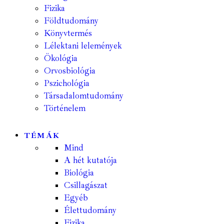
Fizika
Földtudomány
Könyvtermés
Lélektani lelemények
Ökológia
Orvosbiológia
Pszichológia
Társadalomtudomány
Történelem
TÉMÁK
Mind
A hét kutatója
Biológia
Csillagászat
Egyéb
Élettudomány
Fizika