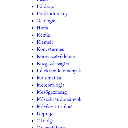
Földrajz
Földtudomány
Geológia
Hírek
Kémia
Kiemelt
Könyvtermés
Környezetvédelem
Közgazdaságtan
Lélektani lelemények
Matematika
Meteorológia
Mezőgazdaság
Műszaki tudományok
Művészettörténet
Néprajz
Ökológia
Orvosbiológia