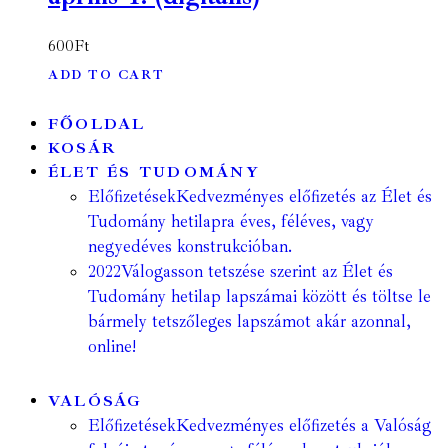
600
Ft
ADD TO CART
FŐOLDAL
KOSÁR
ÉLET ÉS TUDOMÁNY
Előfizetések
Kedvezményes előfizetés az Élet és
Tudomány hetilapra éves, féléves, vagy
negyedéves konstrukcióban.
2022
Válogasson tetszése szerint az Élet és
Tudomány hetilap lapszámai között és töltse le
bármely tetszőleges lapszámot akár azonnal,
online!
VALÓSÁG
Előfizetések
Kedvezményes előfizetés a Valóság