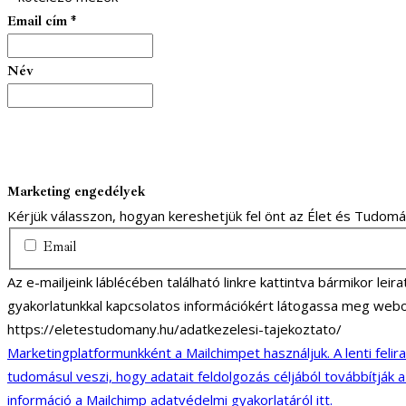
Email cím
*
Név
Marketing engedélyek
Kérjük válasszon, hogyan kereshetjük fel önt az Élet és Tudom
Email
Az e-mailjeink láblécében található linkre kattintva bármikor lei
gyakorlatunkkal kapcsolatos információkért látogassa meg webo
https://eletestudomany.hu/adatkezelesi-tajekoztato/
Marketingplatformunkként a Mailchimpet használjuk. A lenti felir
tudomásul veszi, hogy adatait feldolgozás céljából továbbítják 
információ a Mailchimp adatvédelmi gyakorlatáról itt.