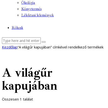
Ökológia
Könyvtermés
Lélektani lelemények
Rólunk
facebook-
youtube-
email
Kezdőlap
“A világűr kapujában” címkével rendelkező termékek
1
1
A világűr
kapujában
Összesen 1 találat