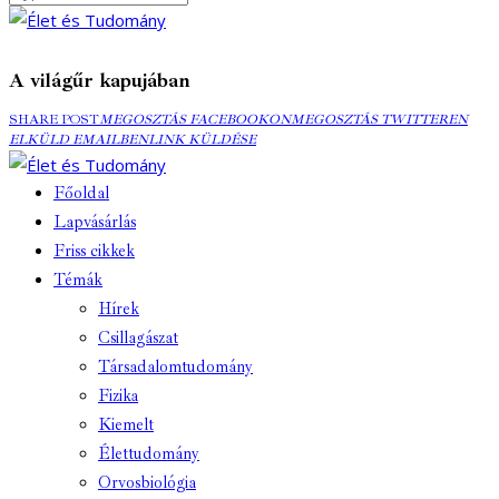
A világűr kapujában
MEGOSZTÁS
MEGOSZTÁS
ELK
SHARE POST
MEGOSZTÁS FACEBOOKON
MEGOSZTÁS TWITTEREN
FACEBOOKON
COPY
TWITTEREN
EMA
ELKÜLD EMAILBEN
LINK KÜLDÉSE
URL
TO
Főoldal
CLIPBOARD
Lapvásárlás
Friss cikkek
Témák
Hírek
Csillagászat
Társadalomtudomány
Fizika
Kiemelt
Élettudomány
Orvosbiológia