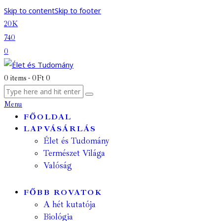
Skip to content
Skip to footer
20K
740
0
0 items
-
0Ft
0
Menu
FŐOLDAL
LAPVÁSÁRLÁS
Élet és Tudomány
Természet Világa
Valóság
FŐBB ROVATOK
A hét kutatója
Biológia