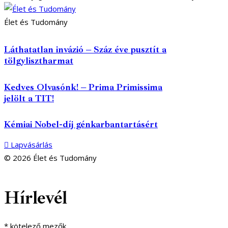
Élet és Tudomány
Láthatatlan invázió – Száz éve pusztít a
tölgylisztharmat
Kedves Olvasónk! – Prima Primissima
jelölt a TIT!
Kémiai Nobel-díj génkarbantartásért
Lapvásárlás
© 2026 Élet és Tudomány
facebook-
youtube-
email
Hírlevél
1
1
*
kötelező mezők