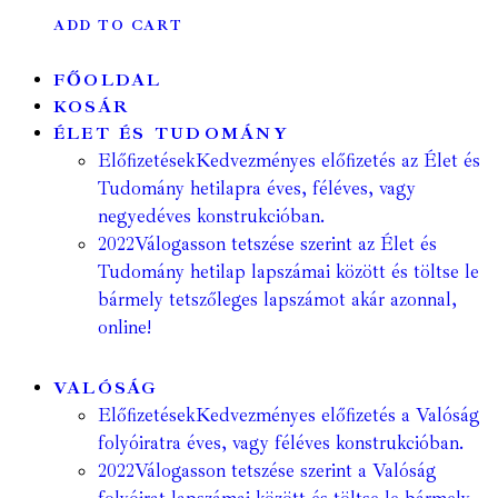
ADD TO CART
FŐOLDAL
KOSÁR
ÉLET ÉS TUDOMÁNY
Előfizetések
Kedvezményes előfizetés az Élet és
Tudomány hetilapra éves, féléves, vagy
negyedéves konstrukcióban.
2022
Válogasson tetszése szerint az Élet és
Tudomány hetilap lapszámai között és töltse le
bármely tetszőleges lapszámot akár azonnal,
online!
VALÓSÁG
Előfizetések
Kedvezményes előfizetés a Valóság
folyóiratra éves, vagy féléves konstrukcióban.
2022
Válogasson tetszése szerint a Valóság