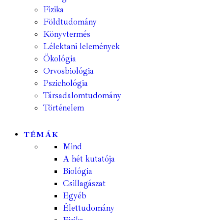
Fizika
Földtudomány
Könyvtermés
Lélektani lelemények
Ökológia
Orvosbiológia
Pszichológia
Társadalomtudomány
Történelem
TÉMÁK
Mind
A hét kutatója
Biológia
Csillagászat
Egyéb
Élettudomány