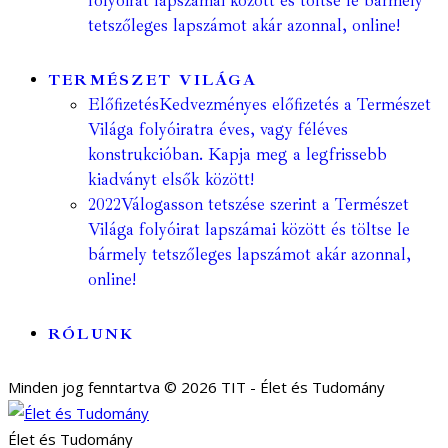
folyóirat lapszámai között és töltse le bármely
tetszőleges lapszámot akár azonnal, online!
TERMÉSZET VILÁGA
Előfizetés
Kedvezményes előfizetés a Természet
Világa folyóiratra éves, vagy féléves
konstrukcióban. Kapja meg a legfrissebb
kiadványt elsők között!
2022
Válogasson tetszése szerint a Természet
Világa folyóirat lapszámai között és töltse le
bármely tetszőleges lapszámot akár azonnal,
online!
RÓLUNK
Minden jog fenntartva © 2026 TIT - Élet és Tudomány
Élet és Tudomány