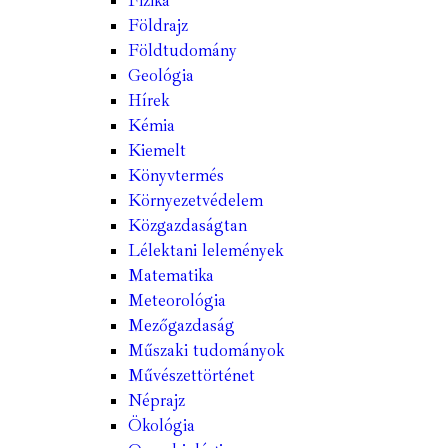
Fizika
Földrajz
Földtudomány
Geológia
Hírek
Kémia
Kiemelt
Könyvtermés
Környezetvédelem
Közgazdaságtan
Lélektani lelemények
Matematika
Meteorológia
Mezőgazdaság
Műszaki tudományok
Művészettörténet
Néprajz
Ökológia