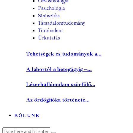
Orvosbiológia
Pszichológia
Statisztika
Társadalomtudomány
Történelem
Űrkutatás
Tehetségek és tudományok a...
A labortól a betegágyig –...
Lézerhullámokon szörfölő...
Az ördögfióka története...
RÓLUNK