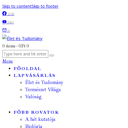
Skip to content
Skip to footer
20K
740
0
0 items
-
0Ft
0
Menu
FŐOLDAL
LAPVÁSÁRLÁS
Élet és Tudomány
Természet Világa
Valóság
FŐBB ROVATOK
A hét kutatója
Biológia