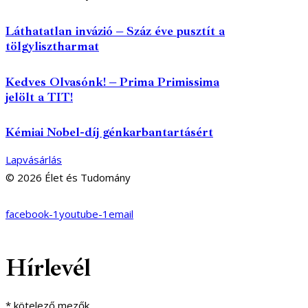
Láthatatlan invázió – Száz éve pusztít a
tölgylisztharmat
Kedves Olvasónk! – Prima Primissima
jelölt a TIT!
Kémiai Nobel-díj génkarbantartásért
Lapvásárlás
© 2026 Élet és Tudomány
facebook-1
youtube-1
email
Hírlevél
*
kötelező mezők