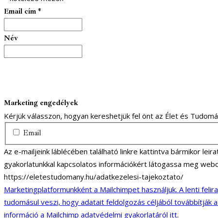
Email cím
*
Név
Marketing engedélyek
Kérjük válasszon, hogyan kereshetjük fel önt az Élet és Tudom
Email
Az e-mailjeink láblécében található linkre kattintva bármikor lei
gyakorlatunkkal kapcsolatos információkért látogassa meg webo
https://eletestudomany.hu/adatkezelesi-tajekoztato/
Marketingplatformunkként a Mailchimpet használjuk. A lenti felir
tudomásul veszi, hogy adatait feldolgozás céljából továbbítják 
információ a Mailchimp adatvédelmi gyakorlatáról itt.