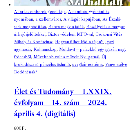
A farkas emberek genetikája
,
A namíbiai gyémántláz
nyomában
,
a szellemváros
,
A világűr kapujában
,
Az Északi-
sark meghódítása
,
Babra megy a játék
,
Beszélgetés a magyar
űrhajósjelöltekkel
,
Biztos védelem MFO-val
,
Csokonai Vitéz
Mihály és Konfuciusz
,
Hogyan ülhet köd a tájon?
,
Igazi
agymosás
,
Kolmanskop
,
Moldavit – palackkő egy igazán nagy
fröccsből
,
Műveltebb volt a művelt Nyugatnál
,
Új
krokodilszerű páncélos őshüllő
,
üvegkár esetén is
,
Van-e esélye
Bodónénak?
Élet és Tudomány – LXXIX.
évfolyam – 14. szám – 2024.
április 4. (digitális)
600
Ft