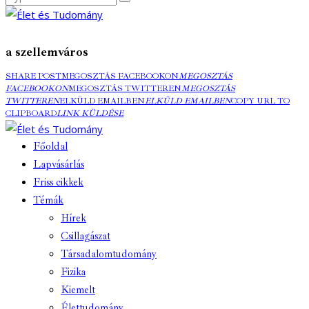
a szellemváros
SHARE POST
MEGOSZTÁS FACEBOOKON
MEGOSZTÁS
FACEBOOKON
MEGOSZTÁS TWITTEREN
MEGOSZTÁS
TWITTEREN
ELKÜLD EMAILBEN
ELKÜLD EMAILBEN
COPY URL TO
CLIPBOARD
LINK KÜLDÉSE
Főoldal
Lapvásárlás
Friss cikkek
Témák
Hírek
Csillagászat
Társadalomtudomány
Fizika
Kiemelt
Élettudomány