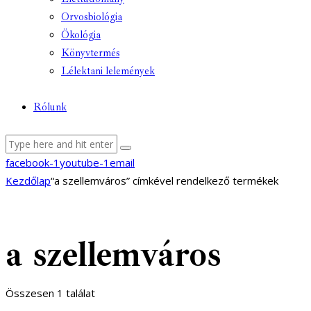
Orvosbiológia
Ökológia
Könyvtermés
Lélektani lelemények
Rólunk
facebook-1
youtube-1
email
Kezdőlap
“a szellemváros” címkével rendelkező termékek
a szellemváros
Összesen 1 találat