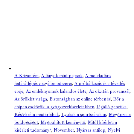
A Krizantém
,
A lányok mint pajzsok
,
A molekuláris
határátlépés vizsgálómódszerei
,
A próbálkozás és a tévedés
ereje
,
Az emléknyomok kalandos élete
,
Az okcitán provanszál
,
Az öröklét virága
,
Biztonságban az online térben is!
,
Bőr-a-
chipen eszközök a gyógyszerkísérletekben
,
Jégálló genetika
,
Késő-kréta madárlábak
,
Lyukak a sportszárakon
,
Megőrizni a
boldogságot
,
Megpuhított keményítő
,
Mitől kísérleti a
kísérleti tudomány?
,
November
,
Nyársas antilop
,
Nyelvi