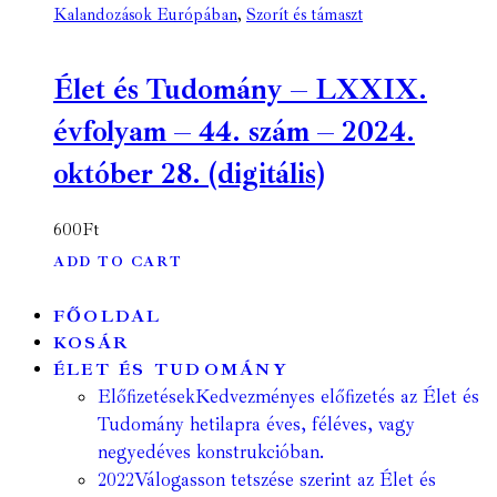
Kalandozások Európában
,
Szorít és támaszt
Élet és Tudomány – LXXIX.
évfolyam – 44. szám – 2024.
október 28. (digitális)
600
Ft
ADD TO CART
FŐOLDAL
KOSÁR
ÉLET ÉS TUDOMÁNY
Előfizetések
Kedvezményes előfizetés az Élet és
Tudomány hetilapra éves, féléves, vagy
negyedéves konstrukcióban.
2022
Válogasson tetszése szerint az Élet és