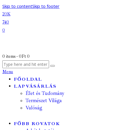
Skip to content
Skip to footer
20K
740
0
0 items
-
0Ft
0
Menu
FŐOLDAL
LAPVÁSÁRLÁS
Élet és Tudomány
Természet Világa
Valóság
FŐBB ROVATOK