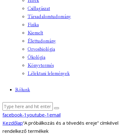
Hírek
Csillagászat
Társadalomtudomány
Fizika
Kiemelt
Élettudomány
Orvosbiológia
Ökológia
Könyvtermés
Lélektani lelemények
Rólunk
facebook-1
youtube-1
email
Kezdőlap
“A próbálkozás és a tévedés ereje” címkével
rendelkező termékek