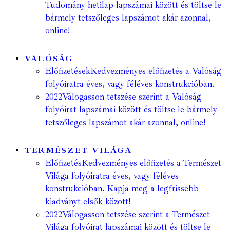
Tudomány hetilap lapszámai között és töltse le
bármely tetszőleges lapszámot akár azonnal,
online!
VALÓSÁG
Előfizetések
Kedvezményes előfizetés a Valóság
folyóiratra éves, vagy féléves konstrukcióban.
2022
Válogasson tetszése szerint a Valóság
folyóirat lapszámai között és töltse le bármely
tetszőleges lapszámot akár azonnal, online!
TERMÉSZET VILÁGA
Előfizetés
Kedvezményes előfizetés a Természet
Világa folyóiratra éves, vagy féléves
konstrukcióban. Kapja meg a legfrissebb
kiadványt elsők között!
2022
Válogasson tetszése szerint a Természet
Világa folyóirat lapszámai között és töltse le