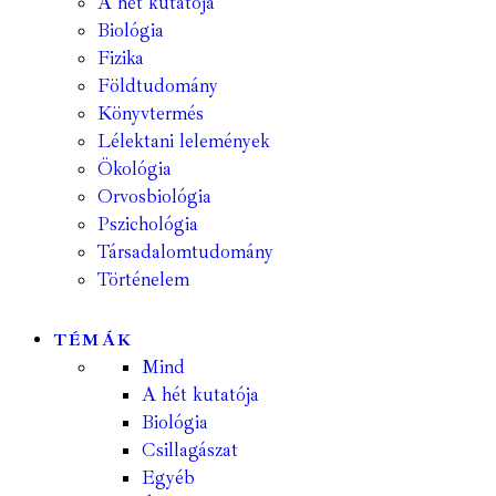
A hét kutatója
Biológia
Fizika
Földtudomány
Könyvtermés
Lélektani lelemények
Ökológia
Orvosbiológia
Pszichológia
Társadalomtudomány
Történelem
TÉMÁK
Mind
A hét kutatója
Biológia
Csillagászat
Egyéb