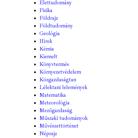
Élettudomány
Fizika
Földrajz
Földtudomány
Geológia
Hírek
Kémia
Kiemelt
Könyvtermés
Környezetvédelem
Közgazdaságtan
Lélektani lelemények
Matematika
Meteorológia
Mezőgazdaság
Műszaki tudományok
Művészettörténet
Néprajz