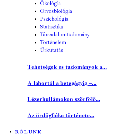
Ökológia
Orvosbiológia
Pszichológia
Statisztika
Társadalomtudomány
Történelem
Űrkutatás
Tehetségek és tudományok a...
A labortól a betegágyig –...
Lézerhullámokon szörfölő...
Az ördögfióka története...
RÓLUNK