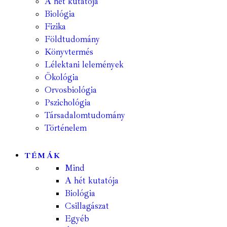
A hét kutatója
Biológia
Fizika
Földtudomány
Könyvtermés
Lélektani lelemények
Ökológia
Orvosbiológia
Pszichológia
Társadalomtudomány
Történelem
TÉMÁK
Mind
A hét kutatója
Biológia
Csillagászat
Egyéb