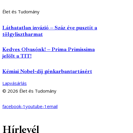
Élet és Tudomány
Láthatatlan invázió – Száz éve pusztít a
tölgylisztharmat
Kedves Olvasónk! – Prima Primissima
jelölt a TIT!
Kémiai Nobel-díj génkarbantartásért
Lapvásárlás
© 2026 Élet és Tudomány
facebook-1
youtube-1
email
Hírlevél