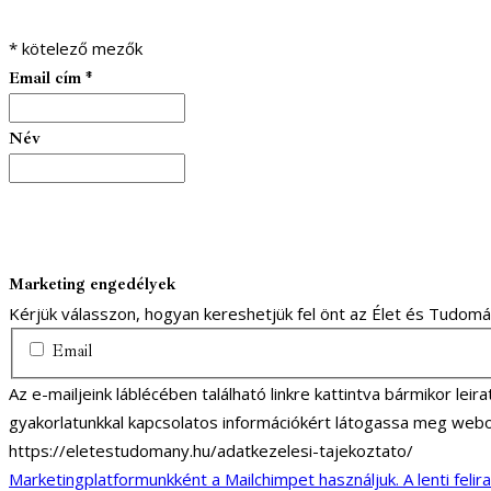
*
kötelező mezők
Email cím
*
Név
Marketing engedélyek
Kérjük válasszon, hogyan kereshetjük fel önt az Élet és Tudom
Email
Az e-mailjeink láblécében található linkre kattintva bármikor lei
gyakorlatunkkal kapcsolatos információkért látogassa meg webo
https://eletestudomany.hu/adatkezelesi-tajekoztato/
Marketingplatformunkként a Mailchimpet használjuk. A lenti felir