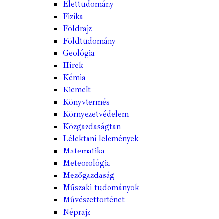
Élettudomány
Fizika
Földrajz
Földtudomány
Geológia
Hírek
Kémia
Kiemelt
Könyvtermés
Környezetvédelem
Közgazdaságtan
Lélektani lelemények
Matematika
Meteorológia
Mezőgazdaság
Műszaki tudományok
Művészettörténet
Néprajz