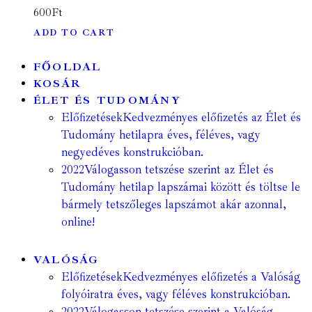
600
Ft
ADD TO CART
FŐOLDAL
KOSÁR
ÉLET ÉS TUDOMÁNY
Előfizetések
Kedvezményes előfizetés az Élet és
Tudomány hetilapra éves, féléves, vagy
negyedéves konstrukcióban.
2022
Válogasson tetszése szerint az Élet és
Tudomány hetilap lapszámai között és töltse le
bármely tetszőleges lapszámot akár azonnal,
online!
VALÓSÁG
Előfizetések
Kedvezményes előfizetés a Valóság
folyóiratra éves, vagy féléves konstrukcióban.
2022
Válogasson tetszése szerint a Valóság