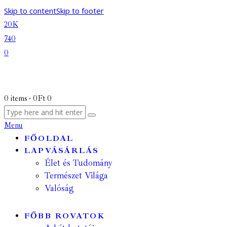
Skip to content
Skip to footer
20K
740
0
0 items
-
0Ft
0
Menu
FŐOLDAL
LAPVÁSÁRLÁS
Élet és Tudomány
Természet Világa
Valóság
FŐBB ROVATOK