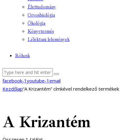
Élettudomány
Orvosbiológia
Ökológia
Könyvtermés
Lélektani lelemények
Rólunk
facebook-1
youtube-1
email
Kezdőlap
“A Krizantém” címkével rendelkező termékek
A Krizantém
Összesen 1 találat