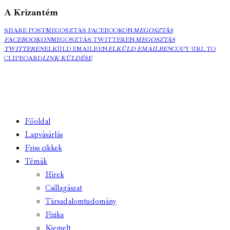
A Krizantém
SHARE POST
MEGOSZTÁS FACEBOOKON
MEGOSZTÁS
FACEBOOKON
MEGOSZTÁS TWITTEREN
MEGOSZTÁS
TWITTEREN
ELKÜLD EMAILBEN
ELKÜLD EMAILBEN
COPY URL TO
CLIPBOARD
LINK KÜLDÉSE
Főoldal
Lapvásárlás
Friss cikkek
Témák
Hírek
Csillagászat
Társadalomtudomány
Fizika
Kiemelt