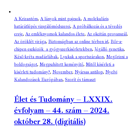
A Krizantém
,
A lányok mint pajzsok
,
A molekuláris
határátlépés vizsgálómódszerei
,
A próbálkozás és a tévedés
ereje
,
Az emléknyomok kalandos élete
,
Az okcitán provanszál
,
Az öröklét virága
,
Biztonságban az online térben is!
,
Bőr-a-
chipen eszközök a gyógyszerkísérletekben
,
Jégálló genetika
,
Késő-kréta madárlábak
,
Lyukak a sportszárakon
,
Megőrizni a
boldogságot
,
Megpuhított keményítő
,
Mitől kísérleti a
kísérleti tudomány?
,
November
,
Nyársas antilop
,
Nyelvi
Kalandozások Európában
,
Szorít és támaszt
Élet és Tudomány – LXXIX.
évfolyam – 44. szám – 2024.
október 28. (digitális)