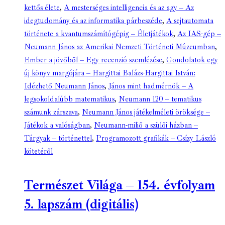
kettős élete
,
A mesterséges intelligencia és az agy – Az
idegtudomány és az informatika párbeszéde
,
A sejtautomata
története a kvantumszámítógépig – Életjátékok
,
Az IAS-gép –
Neumann János az Amerikai Nemzeti Történeti Múzeumban
,
Ember a jövőből – Egy recenzió szemlézése
,
Gondolatok egy
új könyv margójára – Hargittai Balázs-Hargittai István:
Idézhető Neumann János
,
János mint hadmérnök – A
legsokoldalúbb matematikus
,
Neumann 120 – tematikus
számunk zárszava
,
Neumann János játékelméleti öröksége –
Játékok a valóságban
,
Neumann-miliő a szülői házban –
Tárgyak – történettel
,
Programozott grafikák – Csízy László
kötetéről
Természet Világa – 154. évfolyam
5. lapszám (digitális)