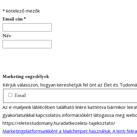
*
kötelező mezők
Email cím
*
Név
Marketing engedélyek
Kérjük válasszon, hogyan kereshetjük fel önt az Élet és Tudom
Email
Az e-mailjeink láblécében található linkre kattintva bármikor lei
gyakorlatunkkal kapcsolatos információkért látogassa meg webo
https://eletestudomany.hu/adatkezelesi-tajekoztato/
Marketingplatformunkként a Mailchimpet használjuk. A lenti felir