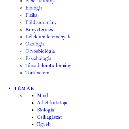
A hét kutatója
Biológia
Fizika
Földtudomány
Könyvtermés
Lélektani lelemények
Ökológia
Orvosbiológia
Pszichológia
Társadalomtudomány
Történelem
TÉMÁK
Mind
A hét kutatója
Biológia
Csillagászat
Egyéb