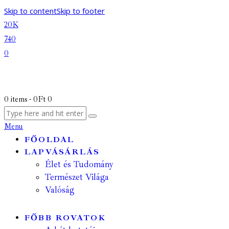
Skip to content
Skip to footer
20K
740
0
0 items
-
0Ft
0
Menu
FŐOLDAL
LAPVÁSÁRLÁS
Élet és Tudomány
Természet Világa
Valóság
FŐBB ROVATOK