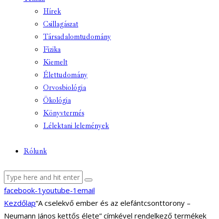
Hírek
Csillagászat
Társadalomtudomány
Fizika
Kiemelt
Élettudomány
Orvosbiológia
Ökológia
Könyvtermés
Lélektani lelemények
Rólunk
facebook-1
youtube-1
email
Kezdőlap
“A cselekvő ember és az elefántcsonttorony –
Neumann János kettős élete” címkével rendelkező termékek