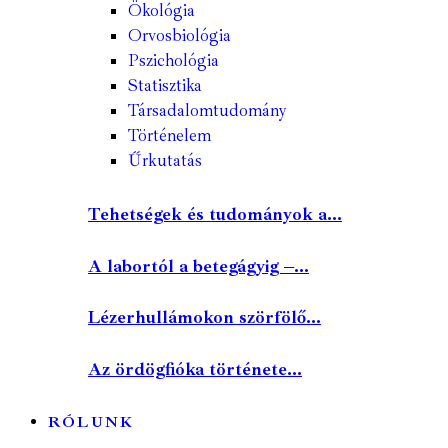
Ökológia
Orvosbiológia
Pszichológia
Statisztika
Társadalomtudomány
Történelem
Űrkutatás
Tehetségek és tudományok a...
A labortól a betegágyig –...
Lézerhullámokon szörfölő...
Az ördögfióka története...
RÓLUNK