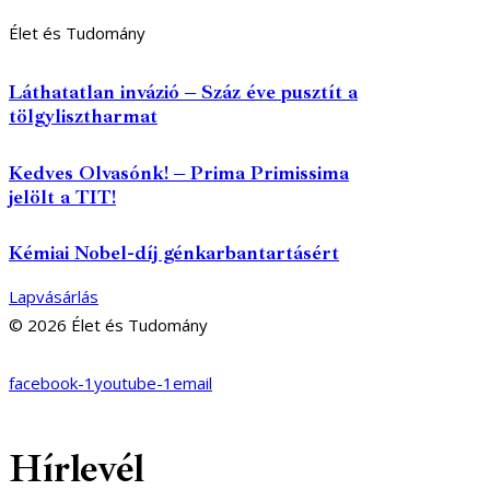
Élet és Tudomány
Láthatatlan invázió – Száz éve pusztít a
tölgylisztharmat
Kedves Olvasónk! – Prima Primissima
jelölt a TIT!
Kémiai Nobel-díj génkarbantartásért
Lapvásárlás
© 2026 Élet és Tudomány
facebook-1
youtube-1
email
Hírlevél