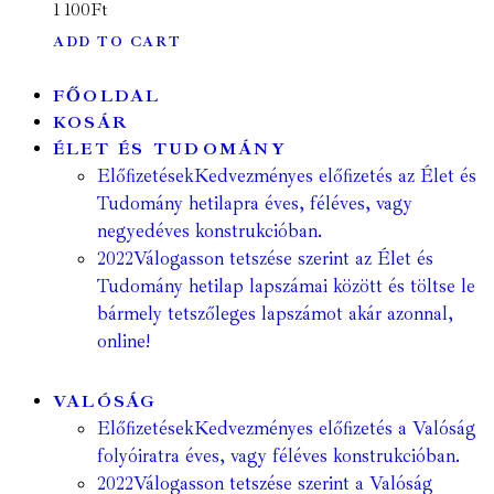
1 100
Ft
ADD TO CART
FŐOLDAL
KOSÁR
ÉLET ÉS TUDOMÁNY
Előfizetések
Kedvezményes előfizetés az Élet és
Tudomány hetilapra éves, féléves, vagy
negyedéves konstrukcióban.
2022
Válogasson tetszése szerint az Élet és
Tudomány hetilap lapszámai között és töltse le
bármely tetszőleges lapszámot akár azonnal,
online!
VALÓSÁG
Előfizetések
Kedvezményes előfizetés a Valóság
folyóiratra éves, vagy féléves konstrukcióban.
2022
Válogasson tetszése szerint a Valóság