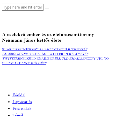
A cselekvő ember és az elefántcsonttorony –
Neumann János kettős élete
SHARE POST
MEGOSZTÁS FACEBOOKON
MEGOSZTÁS
FACEBOOKON
MEGOSZTÁS TWITTEREN
MEGOSZTÁS
TWITTEREN
ELKÜLD EMAILBEN
ELKÜLD EMAILBEN
COPY URL TO
CLIPBOARD
LINK KÜLDÉSE
Főoldal
Lapvásárlás
Friss cikkek
Témák