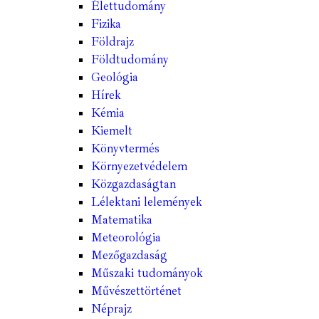
Élettudomány
Fizika
Földrajz
Földtudomány
Geológia
Hírek
Kémia
Kiemelt
Könyvtermés
Környezetvédelem
Közgazdaságtan
Lélektani lelemények
Matematika
Meteorológia
Mezőgazdaság
Műszaki tudományok
Művészettörténet
Néprajz