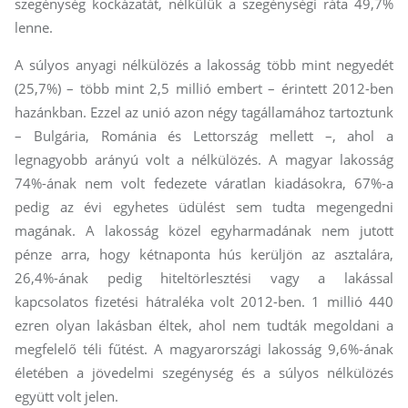
szegénység kockázatát, nélkülük a szegénységi ráta 49,7%
lenne.
A súlyos anyagi nélkülözés a lakosság több mint negyedét
(25,7%) – több mint 2,5 millió embert – érintett 2012-ben
hazánkban. Ezzel az unió azon négy tagállamához tartoztunk
– Bulgária, Románia és Lettország mellett –, ahol a
legnagyobb arányú volt a nélkülözés. A magyar lakosság
74%-ának nem volt fedezete váratlan kiadásokra, 67%-a
pedig az évi egyhetes üdülést sem tudta megengedni
magának. A lakosság közel egyharmadának nem jutott
pénze arra, hogy kétnaponta hús kerüljön az asztalára,
26,4%-ának pedig hiteltörlesztési vagy a lakással
kapcsolatos fizetési hátraléka volt 2012-ben. 1 millió 440
ezren olyan lakásban éltek, ahol nem tudták megoldani a
megfelelő téli fűtést. A magyarországi lakosság 9,6%-ának
életében a jövedelmi szegénység és a súlyos nélkülözés
együtt volt jelen.