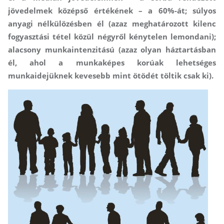
jövedelmek középső értékének – a 60%-át; súlyos
anyagi nélkülözésben él (azaz meghatározott kilenc
fogyasztási tétel közül négyről kénytelen lemondani);
alacsony munkaintenzitású (azaz olyan háztartásban
él, ahol a munkaképes korúak lehetséges
munkaidejüknek kevesebb mint ötödét töltik csak ki).