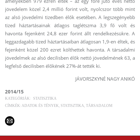
amelyekben 979 ezren éltek – az egy főre jutó éves nettó
jövedelem közel 2,4 millió forint volt, nyolcszor több mint
az alsó jövedelmi tizedben élők esetében. A legszegényebb
tized háztartásainak átlagos taglétszma 3,9 fő volt és
havonta fejenként 24,8 ezer forint állt rendelkezésükre. A
leggazdagabb tized háztartásaiban átlagosan 1,9-en éltek, és
fejenként közel 200 ezret költhettek havonta. A társadalmi
jövedelmek az alsó decilisben élők nettó jövedelmének 63, a
legfelső decilisben élőkének 27%-át tették ki.
JÁVORSZKYNÉ NAGY ANIKÓ
2014/15
KATEGÓRIÁK:
STATISZTIKA
CÍMKÉK:
ADATOK ÉS TÉNYEK
STATISZTIKA
TÁRSADALOM