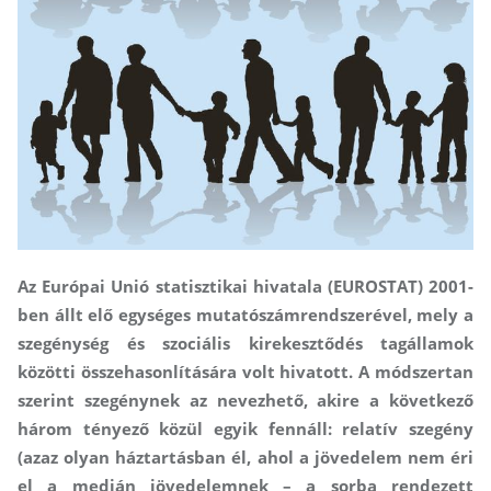
Az Európai Unió statisztikai hivatala (EUROSTAT) 2001-
ben állt elő egységes mutatószámrendszerével, mely a
szegénység és szociális kirekesztődés tagállamok
közötti összehasonlítására volt hivatott. A módszertan
szerint szegénynek az nevezhető, akire a következő
három tényező közül egyik fennáll: relatív szegény
(azaz olyan háztartásban él, ahol a jövedelem nem éri
el a medián jövedelemnek – a sorba rendezett