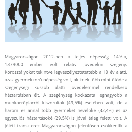
Magyarországon 2012-ben a teljes népesség 14%-a,
1379000 ember volt relatív jövedelmi szegény.
Korosztályokat tekintve legveszélyeztetettebb a 18 év alatti,
azaz gyermekkorú népesség volt, akiknek több mint ötöde a
szegénységi küszöb alatti jövedelemmel rendelkező
háztartásban élt. A szegénység kockázata legnagyobb a
munkaerőpiacról kiszorultak (49,5%) esetében volt, de a
három és annál több gyermeket nevelőké (32,4%) és az
egyszülős háztartásoké (29,5%) is jóval átlag feletti volt. A
jóléti transzferek Magyarországon jelentősen csökkentik a