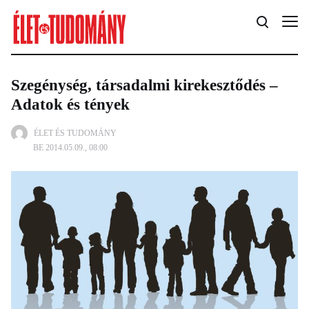
Szegénység, társadalmi kirekesztődés –
Adatok és tények
ÉLET ÉS TUDOMÁNY
BE 2014.05.09., 08:00