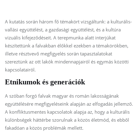
A kutatás során három fő témakört vizsgáltunk: a kulturális-
vallási együttélést, a gazdasági együttélést, és a kultúra
vizuális kifejeződéseit. A terepmunka alatt interjúkat
készítettünk a falvakban élőkkel ezekben a témakörökben,
illetve résztvevő megfigyelés során tapasztalatokat
szereztünk az ott lakók mindennapjairól és egymás közötti
kapcsolatairól.
Etnikumok és generációk
A szóban forgó falvak magyar és román lakosságának
együttélésére megfigyeléseink alapján az elfogadás jellemző.
A konfliktusmentes kapcsolatok alapja az, hogy a kulturális
különbségek háttérbe szorulnak a közös életmód, és ebből
fakadóan a közös problémák mellett.