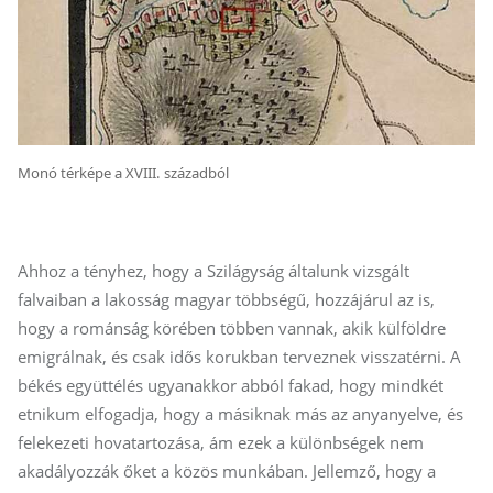
Monó térképe a XVIII. századból
Ahhoz a tényhez, hogy a Szilágyság általunk vizsgált
falvaiban a lakosság magyar többségű, hozzájárul az is,
hogy a románság körében többen vannak, akik külföldre
emigrálnak, és csak idős korukban terveznek visszatérni. A
békés együttélés ugyanakkor abból fakad, hogy mindkét
etnikum elfogadja, hogy a másiknak más az anyanyelve, és
felekezeti hovatartozása, ám ezek a különbségek nem
akadályozzák őket a közös munkában. Jellemző, hogy a