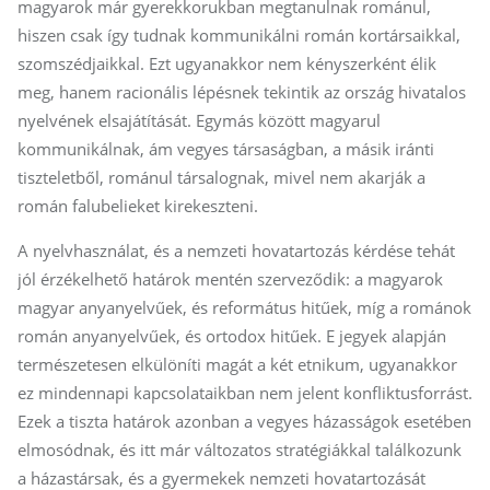
magyarok már gyerekkorukban megtanulnak románul,
hiszen csak így tudnak kommunikálni román kortársaikkal,
szomszédjaikkal. Ezt ugyanakkor nem kényszerként élik
meg, hanem racionális lépésnek tekintik az ország hivatalos
nyelvének elsajátítását. Egymás között magyarul
kommunikálnak, ám vegyes társaságban, a másik iránti
tiszteletből, románul társalognak, mivel nem akarják a
román falubelieket kirekeszteni.
A nyelvhasználat, és a nemzeti hovatartozás kérdése tehát
jól érzékelhető határok mentén szerveződik: a magyarok
magyar anyanyelvűek, és református hitűek, míg a románok
román anyanyelvűek, és ortodox hitűek. E jegyek alapján
természetesen elkülöníti magát a két etnikum, ugyanakkor
ez mindennapi kapcsolataikban nem jelent konfliktusforrást.
Ezek a tiszta határok azonban a vegyes házasságok esetében
elmosódnak, és itt már változatos stratégiákkal találkozunk
a házastársak, és a gyermekek nemzeti hovatartozását