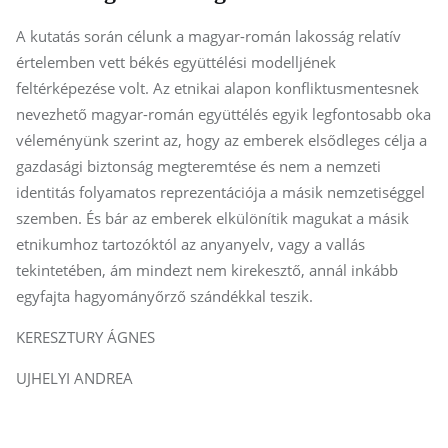
A kutatás során célunk a magyar-román lakosság relatív
értelemben vett békés együttélési modelljének
feltérképezése volt. Az etnikai alapon konfliktusmentesnek
nevezhető magyar-román együttélés egyik legfontosabb oka
véleményünk szerint az, hogy az emberek elsődleges célja a
gazdasági biztonság megteremtése és nem a nemzeti
identitás folyamatos reprezentációja a másik nemzetiséggel
szemben. És bár az emberek elkülönítik magukat a másik
etnikumhoz tartozóktól az anyanyelv, vagy a vallás
tekintetében, ám mindezt nem kirekesztő, annál inkább
egyfajta hagyományőrző szándékkal teszik.
KERESZTURY ÁGNES
UJHELYI ANDREA