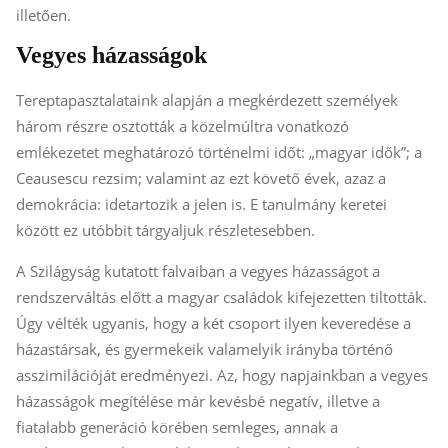
illetően.
Vegyes házasságok
Tereptapasztalataink alapján a megkérdezett személyek
három részre osztották a közelmúltra vonatkozó
emlékezetet meghatározó történelmi időt: „magyar idők”; a
Ceausescu rezsim; valamint az ezt követő évek, azaz a
demokrácia: idetartozik a jelen is. E tanulmány keretei
között ez utóbbit tárgyaljuk részletesebben.
A Szilágyság kutatott falvaiban a vegyes házasságot a
rendszerváltás előtt a magyar családok kifejezetten tiltották.
Úgy vélték ugyanis, hogy a két csoport ilyen keveredése a
házastársak, és gyermekeik valamelyik irányba történő
asszimilációját eredményezi. Az, hogy napjainkban a vegyes
házasságok megítélése már kevésbé negatív, illetve a
fiatalabb generáció körében semleges, annak a