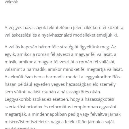
Völcsök
A vegyes házasságok tekintetében jelen cikk keretei között a
valláskezelési és a nyelvhasználati modelleket emeljük ki.
A vallás kapcsán háromféle stratégiát figyeltünk meg. Az
egyik, amikor a román fél átveszi a magyar fél vallását, a
másik, amikor a magyar fél veszi át a román fél vallását,
valamint a harmadik, amikor mindkét fél megtartja vallását.
Az elmúlt években a harmadik modell a leggyakoribb: Bős­
há­zán például egyetlen vegyes házasságban élő személy
sem váltott vallást csupán a házasságkötés okán.
Leggyakoribb szokás ez esetben, hogy a házasságkötési
szertartást ortodox és református templomban egyaránt
megtartják, a mindennapokban pedig vagy felváltva járnak
misére/istentiszteletre, vagy a felek külön járnak a saját
gyülekezetükbe.