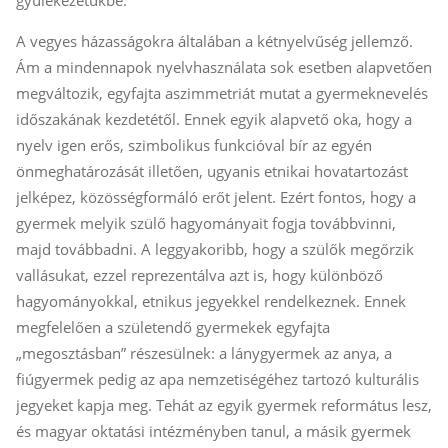
A vegyes házasságokra általában a kétnyelvűség jellemző.
Ám a mindennapok nyelvhasználata sok esetben alapvetően
megváltozik, egyfajta aszimmetriát mutat a gyermeknevelés
időszakának kezdetétől. Ennek egyik alapvető oka, hogy a
nyelv igen erős, szimbolikus funkcióval bír az egyén
önmeghatározását illetően, ugyanis etnikai hovatartozást
jelképez, közösségformáló erőt jelent. Ezért fontos, hogy a
gyermek melyik szülő hagyományait fogja továbbvinni,
majd továbbadni. A leggyakoribb, hogy a szülők megőrzik
vallásukat, ezzel reprezentálva azt is, hogy különböző
hagyományokkal, etnikus jegyekkel rendelkeznek. Ennek
megfelelően a születendő gyermekek egyfajta
„megosztásban” részesülnek: a lánygyermek az anya, a
fiúgyermek pedig az apa nemzetiségéhez tartozó kulturális
jegyeket kapja meg. Tehát az egyik gyermek református lesz,
és magyar oktatási intézményben tanul, a másik gyermek