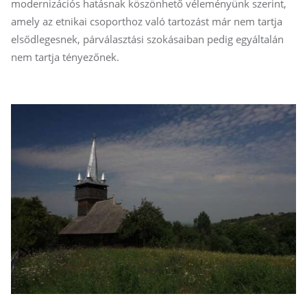
modernizációs hatásnak köszönhető véleményünk szerint,
amely az etnikai csoporthoz való tartozást már nem tartja
elsődlegesnek, párválasztási szokásaiban pedig egyáltalán
nem tartja tényezőnek.