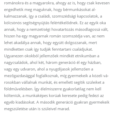
románokra és a magyarokra, ahogy az is, hogy csak kevesen
engedhetik meg maguknak, hogy bérmunkásokat al­
kalmazzanak, így a csa­ládi, szomszédsági kap­csolatok, a
kölcsönös segítségnyújtás felértékelődnek. Ez az egyik oka
annak, hogy a nemzetiségi hovatartozás másodlagossá vált,
hiszen ha egy magyarnak román szomszédja van, az nem
lehet akadálya annak, hogy együtt dolgozzanak, mert
mindketten csak így tudják fenntartani családjukat.
Ugyanezen okokból jellemzőek mindkét etnikumban a
nagycsaládok, ahol két, három generáció él egy házban,
vagy egy udvaron, ahol a nyugdíjasok jellemzően a
mezőgazdasággal foglalkoznak, míg gyer­mekeik a közeli vá­
rosokban vállalnak munkát, és emellett segítik szüleiket a
földművelésben. Így élelmiszerre gyakorlatilag nem kell
költeniük, a munkaképes korúak keresete pedig fedezi az
egyéb kiadásokat. A második generáció gyakran gyermekeik
megszületése után is szüleivel marad.