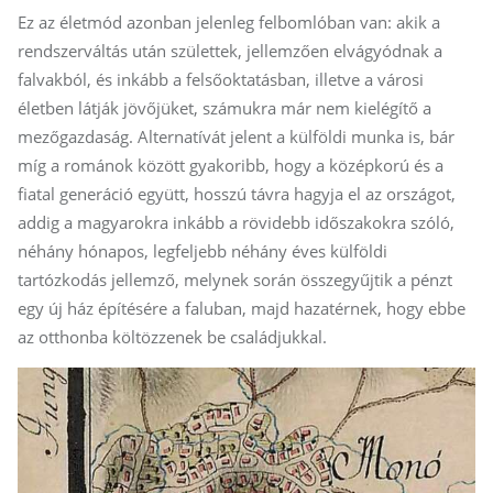
Ez az életmód azonban jelenleg felbomlóban van: akik a
rendszerváltás után születtek, jellemzően elvágyódnak a
falvakból, és inkább a felsőoktatásban, illetve a városi
életben látják jövőjüket, számukra már nem kielégítő a
mezőgazdaság. Alternatívát jelent a külföldi munka is, bár
míg a románok között gyakoribb, hogy a középkorú és a
fiatal generáció együtt, hosszú távra hagyja el az országot,
addig a magyarokra inkább a rövidebb időszakokra szóló,
néhány hónapos, legfeljebb néhány éves külföldi
tartózkodás jellemző, melynek során összegyűjtik a pénzt
egy új ház építésére a faluban, majd hazatérnek, hogy ebbe
az otthonba költözzenek be családjukkal.