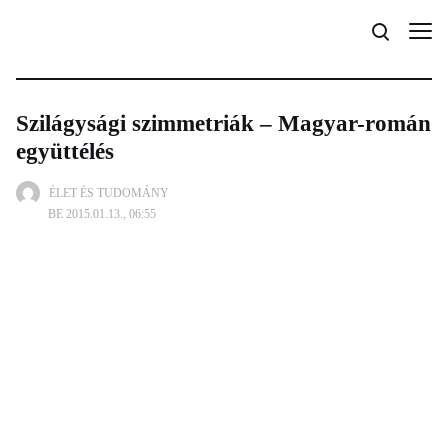
Szilágysági szimmetriák – Magyar-román
együttélés
ÉLET ÉS TUDOMÁNY
BE 2015.01.13., 06:55