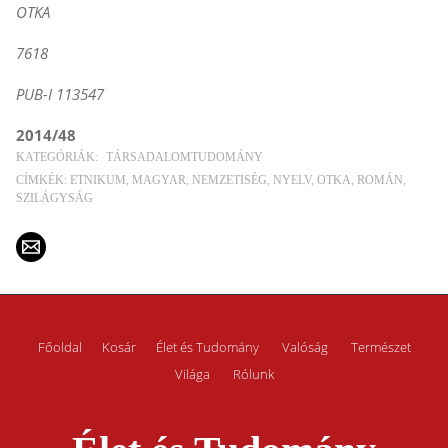
OTKA
7618
PUB-I 113547
2014/48
KATEGÓRIÁK:
TÁRSADALOMTUDOMÁNY
CÍMKÉK:
ETNIKUM
MAGYAR
NEMZETISÉG
NYELV
OTKA
ROMÁN
SZILÁGYSÁG
Főoldal
Kosár
Élet és Tudomány
Valóság
Természet
Világa
Rólunk