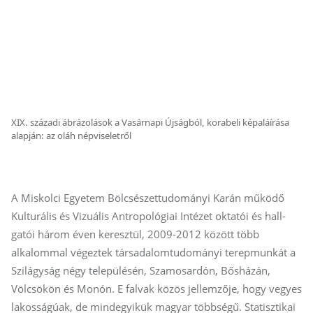
XIX. századi ábrázolások a Vasárnapi Újságból, korabeli képaláírása
alapján: az oláh népviseletről
A Miskolci Egyetem Bölcsészettudományi Karán működő
Kulturális és Vizuális Antropológiai Intézet oktatói és hall­
gatói három éven keresztül, 2009-2012 között több
alkalommal végeztek társadalomtudományi terepmunkát a
Szilágyság négy településén, Szamosardón, Bősházán,
Völcsökön és Monón. E falvak közös jellemzője, hogy vegyes
lakosságúak, de mindegyikük magyar többségű. Statisztikai