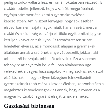
pedig ortodox vallású lesz, és román oktatásban részesül. E
családmodellre jellemző, hogy a szülők megpróbálnak
egyfajta szimmetriát alkotni a gyermekneveléssel
kapcsolatban. Ami viszont lényeges, hogy sok esetben
elsősorban nem saját maguk miatt, hanem azért, mert a
család és a közösség ezt várja el tőlük: egyik etnikai jegy se
kerüljön közvetlen túlsúlyba. Ez természetesen szinte
lehetetlen elvárás, az elmondások alapján a gyermekek
általában annak a szülőnek a nyelvét beszélik jobban, aki
többet szól hozzájuk, több időt tölt velük. Ezt a szerepet
többnyire az anya tölti be. A faluban általánosan úgy
vélekednek a vegyes házasságokról – még azok is, akik ettől
elzárkóznak –, hogy az ilyen közegben felnevelkedett
gyermekeknek több esélyük lesz az életben, köszönhetően a
magabiztos kétnyelvűségnek és annak, hogy a román és a
magyar kultúrából egyaránt elsajátítanak elemeket.
Gazdasági biztonság