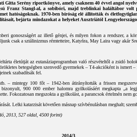
i Gitta Serény riportkönyve, amely csaknem 40 évvel angol nyelvű
ású Franz Stangl-al, a sobibóri, majd treblinkai haláltábor vol
met hatóságoknak. 1970-ben bíróság elé állították és életfogytiglani
 állításait, bejárta mindazokat a helyeket Ausztriától Lengyelország
mberi gonoszságért az illető génjei, és milyen fokon a rendszer, a k
ljunk csak a sztálinizmus rémtetteire, Katyń­ra, May Laira vagy akár Sr
eltárta életútját az eutanáziaprogramban való részvételtől a zsidó holo
 örökletes betegségben szenvedő gyermekek – T4-akcióként is ismert –
einek szabadítsák fel.
tb. – mintegy 100 főt – 1942-ben átirányították a frissen megszerve
 bizonyult, 900 000 ember halomra gyilkolásáért megkapta „a legjo
tette. Fokozatosan megszokta a gyilkolást, a parancsok értelmén nem go
árását. Lelki katarzisát követően másnap szívbénulásban meghalt; szem
ó, 2013, 527 oldal, 4500 forint)
2014/3