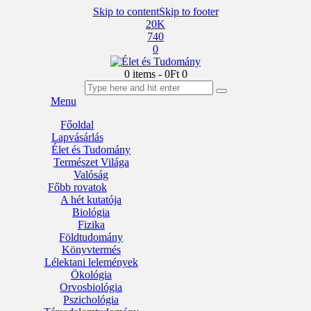
Skip to content
Skip to footer
20K
740
0
0 items
-
0Ft
0
Menu
Főoldal
Lapvásárlás
Élet és Tudomány
Természet Világa
Valóság
Főbb rovatok
A hét kutatója
Biológia
Fizika
Földtudomány
Könyvtermés
Lélektani lelemények
Ökológia
Orvosbiológia
Pszichológia