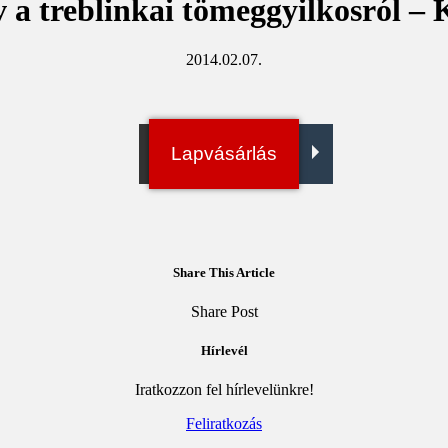
 a treblinkai tömeggyilkosról –
2014.02.07.
Irány a bolt!
Lapvásárlás
Digitális példány
Share This Article
Megosztás
Megosztás
Elküld
Copy
Share Post
Facebookon
Twitteren
emailben
URL
to
Hírlevél
clipboard
Iratkozzon fel hírlevelünkre!
Feliratkozás