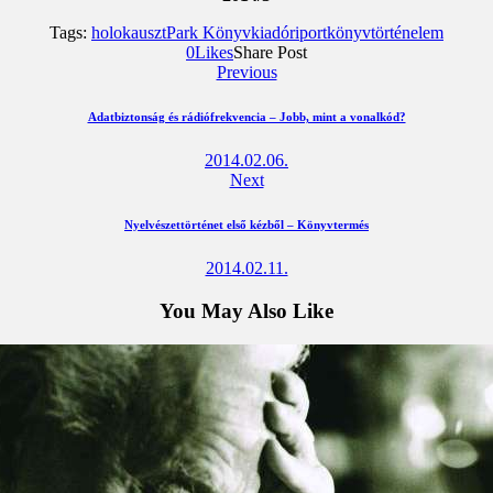
Tags:
holokauszt
Park Könyvkiadó
riportkönyv
történelem
Megosztás
Megosztás
Elküld
Copy
0
Likes
Share Post
Facebookon
Twitteren
emailben
URL
Previous
to
clipboard
Adatbiztonság és rádiófrekvencia – Jobb, mint a vonalkód?
2014.02.06.
Next
Nyelvészettörténet első kézből – Könyvtermés
2014.02.11.
You May Also Like