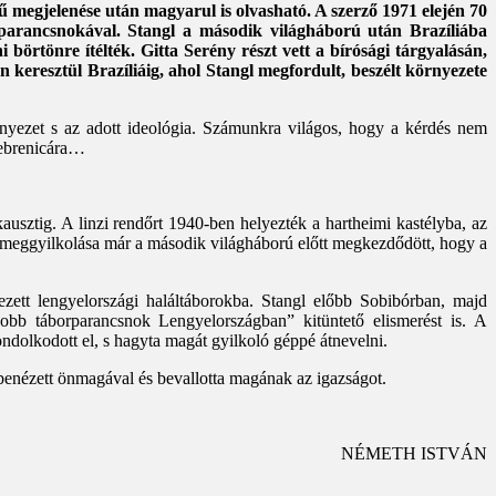
 megjelenése után magyarul is olvasható. A szerző 1971 elején 70
t parancsnokával. Stangl a második világháború után Brazíliába
 börtönre ítélték. Gitta Serény részt vett a bírósági tárgyalásán,
on keresztül Brazíliáig, ahol Stangl megfordult, beszélt környezete
örnyezet s az adott ideológia. Számunkra világos, hogy a kérdés nem
eb­re­nicára…
kausztig. A linzi rendőrt 1940-ben helyezték a hartheimi kastélyba, az
 meggyilkolása már a második világháború előtt megkezdődött, hogy a
zett lengyelországi haláltáborokba. Stangl előbb Sobibórban, majd
bb táborparancsnok Lengyelországban” kitüntető elismerést is. A
ndolkodott el, s hagyta magát gyilkoló géppé átnevelni.
benézett önmagával és bevallotta magának az igazságot.
NÉMETH ISTVÁN