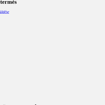
vtermés
üldése
ard