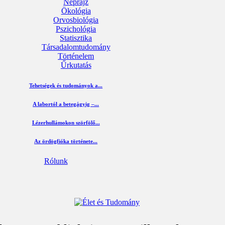
Néprajz
Ökológia
Orvosbiológia
Pszichológia
Statisztika
Társadalomtudomány
Történelem
Űrkutatás
Tehetségek és tudományok a...
A labortól a betegágyig –...
Lézerhullámokon szörfölő...
Az ördögfióka története...
Rólunk