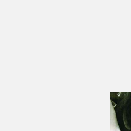
Bejegyzés
navigáció