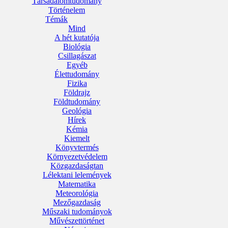
Társadalomtudomány
Történelem
Témák
Mind
A hét kutatója
Biológia
Csillagászat
Egyéb
Élettudomány
Fizika
Földrajz
Földtudomány
Geológia
Hírek
Kémia
Kiemelt
Könyvtermés
Környezetvédelem
Közgazdaságtan
Lélektani lelemények
Matematika
Meteorológia
Mezőgazdaság
Műszaki tudományok
Művészettörténet