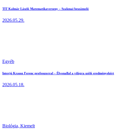
TIT Kalmár László Matematikaverseny – Szakmai beszámoló
2026.05.29.
Egyéb
Interjú Krausz Ferenc professzorral – Élvonallal a világra szóló eredményekért
2026.05.18.
Biológia,
Kiemelt