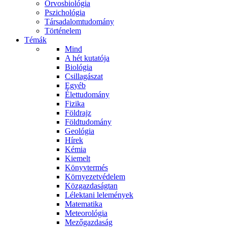
Orvosbiológia
Pszichológia
Társadalomtudomány
Történelem
Témák
Mind
A hét kutatója
Biológia
Csillagászat
Egyéb
Élettudomány
Fizika
Földrajz
Földtudomány
Geológia
Hírek
Kémia
Kiemelt
Könyvtermés
Környezetvédelem
Közgazdaságtan
Lélektani lelemények
Matematika
Meteorológia
Mezőgazdaság