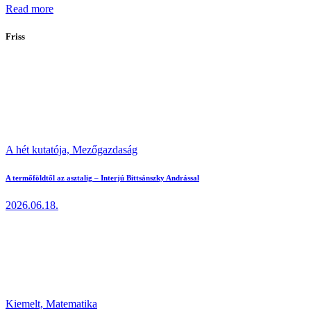
Read more
Friss
A hét kutatója,
Mezőgazdaság
A termőföldtől az asztalig – Interjú Bittsánszky Andrással
2026.06.18.
Kiemelt,
Matematika