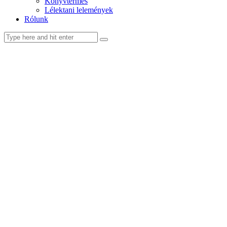
Könyvtermés
Lélektani lelemények
Rólunk
facebook-
youtube-
email
1
1