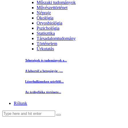
Műszaki tudományok
Művészettörténet
Néprajz
Ökológia
Orvosbiológia
Pszichológia
Statisztika
Társadalomtudomány
Történelem
Űrkutatás
Tehetségek és tudományok a...
A labortól a betegágyig –...
Lézerhullámokon szörfölő...
Az ördögfióka története...
Rólunk