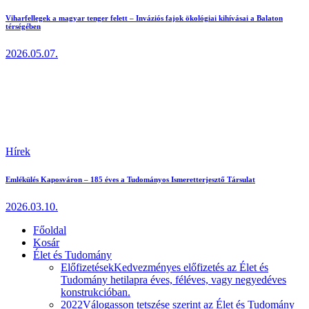
Viharfellegek a magyar tenger felett – Inváziós fajok ökológiai kihívásai a Balaton
térségében
2026.05.07.
Hírek
Emlékülés Kaposváron – 185 éves a Tudományos Ismeretterjesztő Társulat
2026.03.10.
Főoldal
Kosár
Élet és Tudomány
Előfizetések
Kedvezményes előfizetés az Élet és
Tudomány hetilapra éves, féléves, vagy negyedéves
konstrukcióban.
2022
Válogasson tetszése szerint az Élet és Tudomány