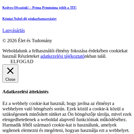
Kedves Olvasónk! – Prima Primissima jelölt a TIT!
Kémiai Nobel-díj génkarbantartásért
Lapvásárlás
© 2026 Élet és Tudomány
facebook-
youtube-
email
Weboldalunk a felhasználói élmény fokozása érdekében cookiekat
1
1
használ Részleteket
adatkezelési tájékoztató
nkban talál.
ELFOGAD
Close
Adatkezelési áttekintés
Ez a webhely cookie-kat használ, hogy javítsa az élményt a
webhelyen való böngészés során. Ezek közül a cookie-k közül a
szükségesnek minősített sütiket az Ön böngészője tárolja, mivel ezek
elengedhetetlenek a weboldal alapvető funkcióinak működéséhez.
Harmadik féltől származó cookie-kat is használunk, amelyek
segítenek elemezni és megérteni, hogyan használja ezt a webhelyet.