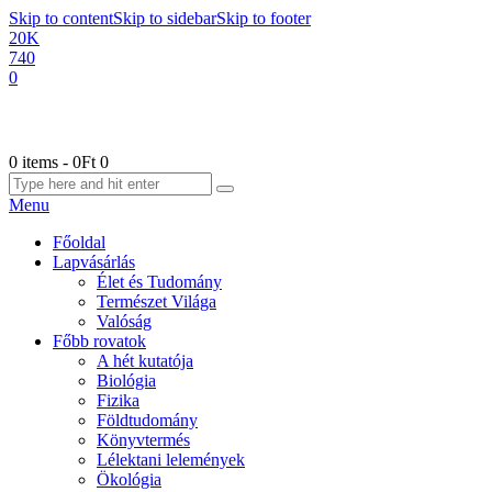
Skip to content
Skip to sidebar
Skip to footer
20K
740
0
0 items
-
0Ft
0
Menu
Főoldal
Lapvásárlás
Élet és Tudomány
Természet Világa
Valóság
Főbb rovatok
A hét kutatója
Biológia
Fizika
Földtudomány
Könyvtermés
Lélektani lelemények
Ökológia