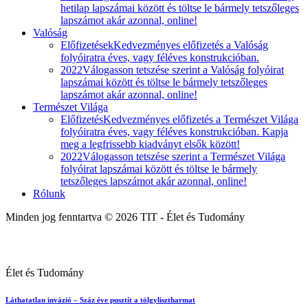
hetilap lapszámai között és töltse le bármely tetszőleges
lapszámot akár azonnal, online!
Valóság
Előfizetések
Kedvezményes előfizetés a Valóság
folyóiratra éves, vagy féléves konstrukcióban.
2022
Válogasson tetszése szerint a Valóság folyóirat
lapszámai között és töltse le bármely tetszőleges
lapszámot akár azonnal, online!
Természet Világa
Előfizetés
Kedvezményes előfizetés a Természet Világa
folyóiratra éves, vagy féléves konstrukcióban. Kapja
meg a legfrissebb kiadványt elsők között!
2022
Válogasson tetszése szerint a Természet Világa
folyóirat lapszámai között és töltse le bármely
tetszőleges lapszámot akár azonnal, online!
Rólunk
Minden jog fenntartva © 2026 TIT - Élet és Tudomány
Élet és Tudomány
Láthatatlan invázió – Száz éve pusztít a tölgylisztharmat