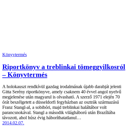
Könyvtermés
Riportkönyv a treblinkai tömeggyilkosról
– Könyvtermés
A holokauszt rendkívül gazdag irodalmának újabb darabját jelenti
Gitta Serény riportkönyve, amely csaknem 40 évvel angol nyelvű
megjelenése után magyarul is olvasható. A szerző 1971 elején 70
órát beszélgetett a düsseldorfi fegyházban az osztrák származású
Franz Stangl-al, a sobibóri, majd treblinkai haláltábor volt
parancsnokával. Stangl a második világháború után Brazíliába
távozott, ahol húsz évig háboríthatatlanul…
2014.02.07.