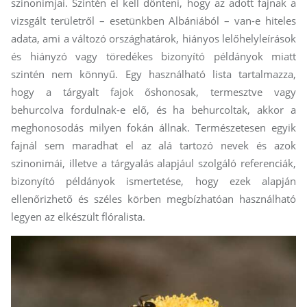
szinonimjai. Szintén el kell dönteni, hogy az adott fajnak a
vizsgált területről – esetünkben Albániából – van-e hiteles
adata, ami a változó országhatárok, hiányos lelőhelyleírások
és hiányzó vagy töredékes bizonyító példányok miatt
szintén nem könnyű. Egy használható lista tartalmazza,
hogy a tárgyalt fajok őshonosak, termesztve vagy
behurcolva fordulnak-e elő, és ha behurcoltak, akkor a
meghonosodás milyen fokán állnak. Természetesen egyik
fajnál sem maradhat el az alá tartozó nevek és azok
szinonimái, illetve a tárgyalás alapjául szolgáló referenciák,
bizonyító példányok ismertetése, hogy ezek alapján
ellenőrizhető és széles körben megbízhatóan használható
legyen az elkészült flóralista.