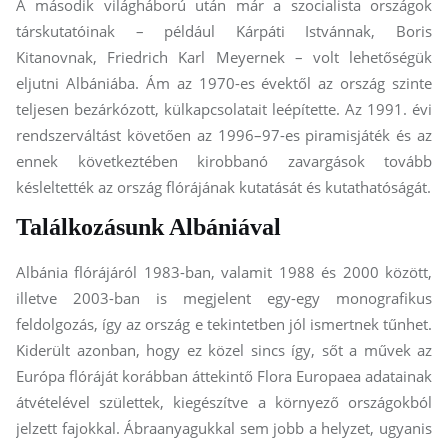
A második világháború után már a szocialista országok
társkutatóinak – például Kárpáti Istvánnak, Boris
Kitanovnak, Friedrich Karl Meyernek – volt lehetőségük
eljutni Albániába. Ám az 1970-es évektől az ország szinte
teljesen bezárkózott, külkapcsolatait leépítette. Az 1991. évi
rendszerváltást követően az 1996–97-es piramisjáték és az
ennek következtében kirobbanó zavargások tovább
késleltették az ország flórájának kutatását és kutathatóságát.
Találkozásunk Albániával
Albánia flórájáról 1983-ban, valamit 1988 és 2000 között,
illetve 2003-ban is megjelent egy-egy monografikus
feldolgozás, így az ország e tekintetben jól ismertnek tűnhet.
Kiderült azonban, hogy ez közel sincs így, sőt a művek az
Európa flóráját korábban áttekintő Flora Europaea adatainak
átvételével születtek, kiegészítve a környező országokból
jelzett fajokkal. Ábraanyagukkal sem jobb a helyzet, ugyanis