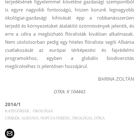
terjedésének figyelemmel követése gazdasági szempontból
is egyre nagyobb fontosságú, hiszen korunk legnagyobb
ökológiai-gazdasági kihívását épp a robbanásszerűen
terjedő és környezetüket átalakító özönnövények jelentik, és
erre a célra a megbízható flóralisták kiválóan alkalmasak.
Nem utolsósorban pedig egy hiteles flóralista segíti Albánia
csatlakozását az európai térképezési és fajvédelmi
programokhoz, egyben a globális bio­di­ver­zi­tás
megőrzéséhez is jelentősen hozzájárul.
BARINA ZOLTÁN
OTKA: K 104443
2014/1
KATEGÓRIÁK:
ÖKOLÓGIA
CÍMKÉK:
ALBÁNIA
NOPCSA FERENC
ÖKOLÓGIA
OTKA