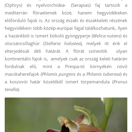
(Ophrys) és nyelvorchidea- (Serapias) faj tartozik a
mediterrán flóraelemek közé, hanem hegyvidékeken
előforduló fajok is. Az ország északi és északkeleti részének
hegyvidékein több közép-európai fajjal találkozhatunk, ilyen
a hazánkból is ismert bókoló gyöngyperje (
Melica nutans
) és
olocsáncsillaghúr (
Stellaria holostea
), melyek itt érik el
elterjedésük déli határát. A flórát színesítik olyan
kontinentális fajok is, amelyek csak az ország keleti határán
fordulnak elő, mint a Prespa-tó környékén növő
macskaherefajok (
Phlomis pungens
és a
Phlomis tuberosa
) és
a koszovói határ közeléből ismert törpemandula (
Prunus
tenella
).