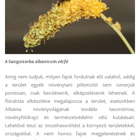
A
Sanguisorba albanicum
vérfű
Amíg nem tudjuk, milyen fajok fordulnak elő valahol, addig
a terület egyéb növénytani jellemzőit sem ismerjük
pontosan, csak becsléseink, elképzeléseink lehetnek. A
flóralista elkészítése megalapozza a terület, esetünkben
Albánia növényvilágának további taxonómiai,
növényföldrajzi és természetvédelmi célú kutatásait.
Lehetővé teszi az összehasonlítást a környező területekkel,
országokkal. A nem honos fajok megjelenésének és