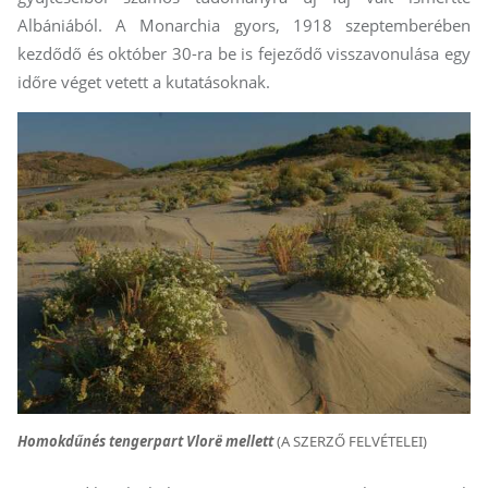
Albániából. A Monarchia gyors, 1918 szeptemberében
kezdődő és október 30-ra be is fejeződő visszavonulása egy
időre véget vetett a kutatásoknak.
Homokdűnés tengerpart Vlorë mellett
(A SZERZŐ FELVÉTELEI)