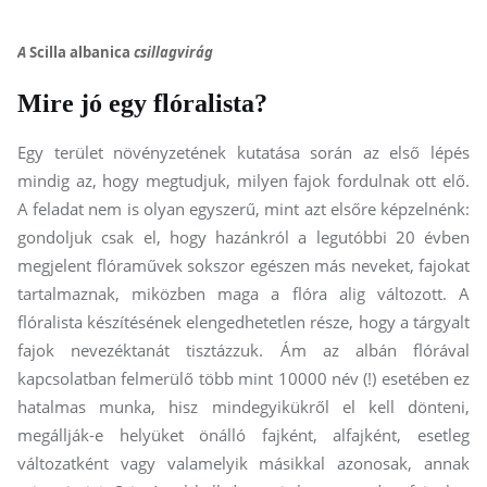
A
Scilla albanica
csillagvirág
Mire jó egy flóralista?
Egy terület növényzetének kutatása során az első lépés
mindig az, hogy megtudjuk, milyen fajok fordulnak ott elő.
A feladat nem is olyan egyszerű, mint azt elsőre képzelnénk:
gondoljuk csak el, hogy hazánkról a legutóbbi 20 évben
megjelent flóraművek sokszor egészen más neveket, fajokat
tartalmaznak, miközben maga a flóra alig változott. A
flóralista készítésének elengedhetetlen része, hogy a tárgyalt
fajok nevezéktanát tisztázzuk. Ám az albán flórával
kapcsolatban felmerülő több mint 10000 név (!) esetében ez
hatalmas munka, hisz mindegyikükről el kell dönteni,
megállják-e helyüket önálló fajként, alfajként, esetleg
változatként vagy valamelyik másikkal azonosak, annak