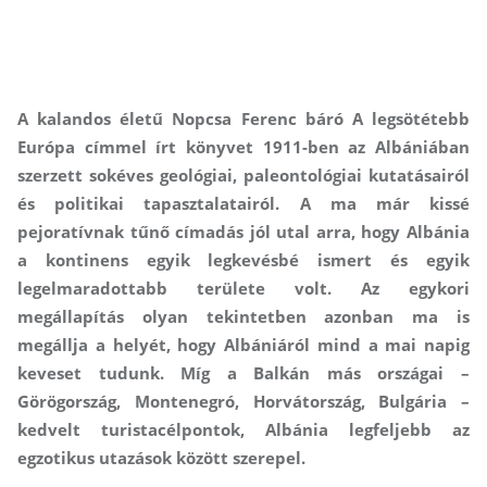
A kalandos életű Nopcsa Ferenc báró A legsötétebb
Európa címmel írt könyvet 1911-ben az Albániában
szerzett sokéves geológiai, paleontológiai kutatásairól
és politikai tapasztalatairól. A ma már kissé
pejoratívnak tűnő címadás jól utal arra, hogy Albánia
a kontinens egyik legkevésbé ismert és egyik
legelmaradottabb területe volt. Az egykori
megállapítás olyan tekintetben azonban ma is
megállja a helyét, hogy Albániáról mind a mai napig
keveset tudunk. Míg a Balkán más országai –
Görögország, Montenegró, Horvátország, Bulgária –
kedvelt turistacélpontok, Albánia legfeljebb az
egzotikus utazások között szerepel.