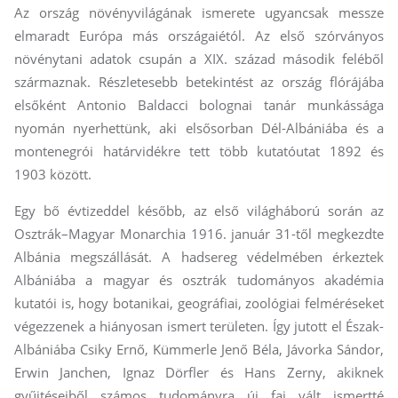
Az ország növényvilágának ismerete ugyancsak messze
elmaradt Európa más országaiétól. Az első szórványos
növénytani adatok csupán a XIX. század második feléből
származnak. Részletesebb betekintést az ország flórájába
elsőként Antonio Baldacci bolognai tanár munkássága
nyomán nyerhettünk, aki elsősorban Dél-Albániába és a
montenegrói határvidékre tett több kutatóutat 1892 és
1903 között.
Egy bő évtizeddel később, az első világháború során az
Osztrák–Magyar Monarchia 1916. január 31-től megkezdte
Albánia megszállását. A hadsereg védelmében érkeztek
Albániába a magyar és osztrák tudományos akadémia
kutatói is, hogy botanikai, geográfiai, zoológiai felméréseket
végezzenek a hiányosan ismert területen. Így jutott el Észak-
Albániába Csiky Ernő, Kümmerle Jenő Béla, Jávorka Sándor,
Erwin Janchen, Ignaz Dörfler és Hans Zerny, akiknek
gyűjtéseiből számos tudományra új faj vált ismertté