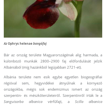
Az
Ophrys helenae
bangófaj
Bár az ország területe Magyarországénak alig harmada, a
különböző munkák 2800–2900 faj előfordulását jelzik
Albániából (míg hazánkból legújabban 2721-et).
Albánia területe nem esik egybe egyetlen biogeográfiai
régióval sem, hegyvidékei átnyúlnak a környező
országokba, mégis sok endemizmus ismert az ország
szerpentin- és mészkőterületeiről. Szerpentinről írták le a
Sanguisorba albanica
vérfűfajt, a
Scil­­la albanica