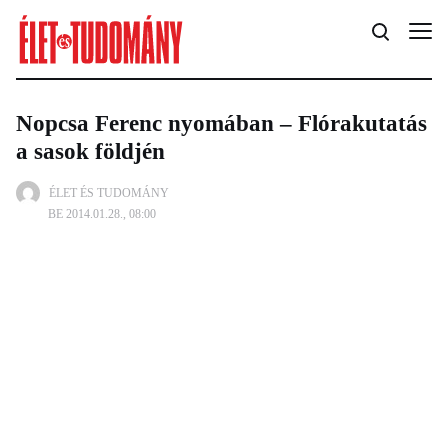
Nopcsa Ferenc nyomában – Flórakutatás
a sasok földjén
ÉLET ÉS TUDOMÁNY
BE 2014.01.28., 08:00