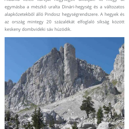
egymásba a mészkő uralta Dinári-hegység és a változatos
alapkőzetekből álló Pindosz hegységrendszere. A hegyek és
az ország mintegy 20 százalékát elfoglaló síkság között
keskeny dombvidéki sáv húzódik.