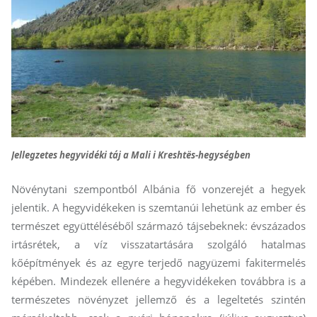
Jellegzetes hegyvidéki táj a Mali i Kreshtës-hegységben
Növénytani szempontból Albánia fő vonzerejét a hegyek
jelentik. A hegyvidékeken is szemtanúi lehetünk az ember és
természet együttéléséből származó tájsebeknek: évszázados
irtásrétek, a víz visszatartására szolgáló hatalmas
kőépítmények és az egyre terjedő nagyüzemi fakitermelés
képében. Mindezek ellenére a hegyvidékeken továbbra is a
természetes növényzet jellemző és a legeltetés szintén