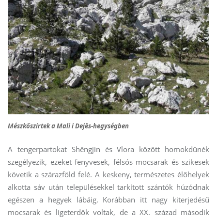
Mészkőszirtek a Mali i Dejës-hegységben
A tengerpartokat Shëngjin és Vlora között homokdűnék
szegélyezik, ezeket fenyvesek, félsós mocsarak és szikesek
követik a szárazföld felé. A keskeny, természetes élőhelyek
alkotta sáv után településekkel tarkított szántók húzódnak
egészen a hegyek lábáig. Korábban itt nagy kiterjedésű
mocsarak és ligeterdők voltak, de a XX. század második