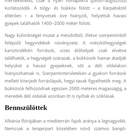
mérsékeltebb, csak a nyári hónapokra (július–augusztus)
korlátozódik. A tölgy- és bükköv fölött – a Kárpátoktól
eltérően – a fenyvesek öve hiányzik, helyettük havasi
gyepek találhatók 1400–2000 méter fölött.
Nagy különbséget mutat a mészkőből, illetve szerpentinből
felépülő hegyvidékek növényzete. A mészkőhegységek
karsztvidékén források, vizes élőhelyek csak elvétve
találhatók, a hegységek szárazak, a bükkösök hamar átadják
helyüket a havasi gyepeknek, sőt a déli oldalakon
hiányozhatnak is. Szerpentinterületeken a gyakori források
mellett kiterjedt forráslápok, hegyi tavak figyelhetők meg. A
bükkösök felhúzódnak egészen 2000 méteres magasságig, a
meredek déli oldalak azonban itt is nyíltak és sziklásak.
Bennszülöttek
Albánia flórájában a mediterrán fajok aránya a legnagyobb.
Nemcsak a tengerpart közelében növő számos bangó-