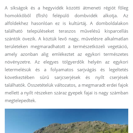
A síkságok és a hegyvidék közötti átmeneti régiót főleg
homokkőből (flish) felépülő dombvidék alkotja. Az
alföldekhez hasonlóan ez is kultúrtáj. A domboldalakon
található településeket teraszos művelésű kisparcellás
szántók övezik. A köztük levő nagy, művelésre alkalmatlan
területeken megmaradhatott a természetközeli vegetáció,
amely azonban alig emlékeztet az egykori természetes
növényzetre. Az elegyes tölgyerdők helyén az egykori
letermelésük és a folyamatos sarjvágás és legeltetés
következtében sűrű sarjcserjések és nyílt cserjések
találhatók. Összetételük változatos, a megmaradt erdei fajok
mellett a nyílt részeken száraz gyepek fajai is nagy számban
megtelepedtek.