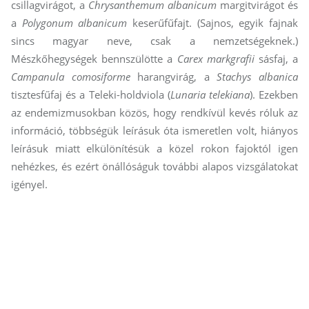
csillagvirágot, a
Chrysan­themum albanicum
margitvirágot és
a
Polygonum albanicum
keserűfűfajt. (Sajnos, egyik fajnak
sincs magyar neve, csak a nemzetségeknek.)
Mészkőhegységek bennszülötte a
Carex markgrafii
sásfaj, a
Campanula comosiforme
harangvirág, a
Stachys albanica
tisztesfűfaj és a Teleki-holdviola (
Lunaria telekiana
). Ezekben
az endemizmusokban közös, hogy rendkívül kevés róluk az
információ, többségük leírásuk óta ismeretlen volt, hiányos
leírásuk miatt elkülönítésük a közel rokon fajoktól igen
nehézkes, és ezért önállóságuk további alapos vizsgálatokat
igényel.