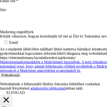
Email cím
*
Név
Marketing engedélyek
Kérjük válasszon, hogyan kereshetjük fel önt az Élet és Tudomány ne
Email
Az e-mailjeink láblécében található linkre kattintva bármikor leiratkoz
gyakorlatunkkal kapcsolatos információkért látogassa meg weboldalun
https://eletestudomany.hu/adatkezelesi-tajekoztato/
Marketingplatformunkként a Mailchimpet használjuk. A lenti feliratkoz
tudomásul veszi, hogy adatait feldolgozás céljából továbbítják a Mail
információ a Mailchimp adatvédelmi gyakorlatáról itt.
Weboldalunk a felhasználói élmény fokozása érdekében cookiekat
használ Részleteket
adatkezelési tájékoztató
nkban talál.
ELFOGAD