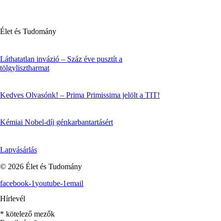
Élet és Tudomány
Láthatatlan invázió – Száz éve pusztít a
tölgylisztharmat
Kedves Olvasónk! – Prima Primissima jelölt a TIT!
Kémiai Nobel-díj génkarbantartásért
Lapvásárlás
© 2026 Élet és Tudomány
facebook-1
youtube-1
email
Hírlevél
*
kötelező mezők