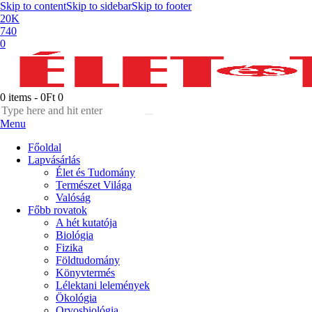
Skip to content
Skip to sidebar
Skip to footer
20K
740
0
0 items
-
0Ft
0
Menu
Főoldal
Lapvásárlás
Élet és Tudomány
Természet Világa
Valóság
Főbb rovatok
A hét kutatója
Biológia
Fizika
Földtudomány
Könyvtermés
Lélektani lelemények
Ökológia
Orvosbiológia