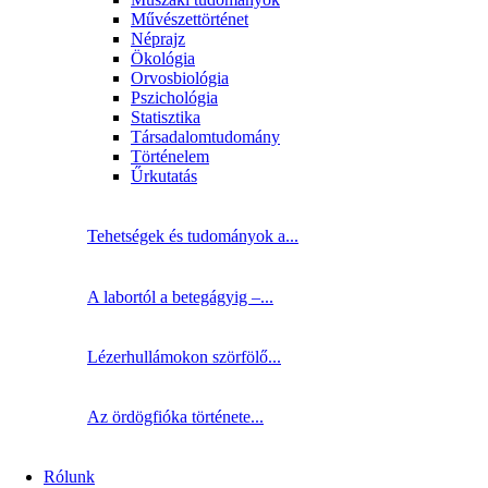
Művészettörténet
Néprajz
Ökológia
Orvosbiológia
Pszichológia
Statisztika
Társadalomtudomány
Történelem
Űrkutatás
Tehetségek és tudományok a...
A labortól a betegágyig –...
Lézerhullámokon szörfölő...
Az ördögfióka története...
Rólunk