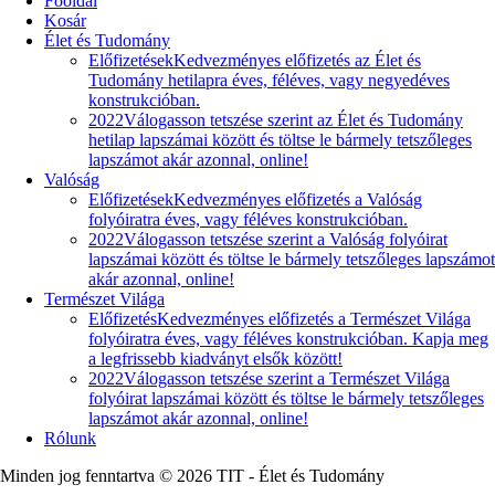
Főoldal
Kosár
Élet és Tudomány
Előfizetések
Kedvezményes előfizetés az Élet és
Tudomány hetilapra éves, féléves, vagy negyedéves
konstrukcióban.
2022
Válogasson tetszése szerint az Élet és Tudomány
hetilap lapszámai között és töltse le bármely tetszőleges
lapszámot akár azonnal, online!
Valóság
Előfizetések
Kedvezményes előfizetés a Valóság
folyóiratra éves, vagy féléves konstrukcióban.
2022
Válogasson tetszése szerint a Valóság folyóirat
lapszámai között és töltse le bármely tetszőleges lapszámot
akár azonnal, online!
Természet Világa
Előfizetés
Kedvezményes előfizetés a Természet Világa
folyóiratra éves, vagy féléves konstrukcióban. Kapja meg
a legfrissebb kiadványt elsők között!
2022
Válogasson tetszése szerint a Természet Világa
folyóirat lapszámai között és töltse le bármely tetszőleges
lapszámot akár azonnal, online!
Rólunk
Minden jog fenntartva © 2026 TIT - Élet és Tudomány