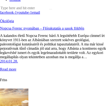
facebook-1
youtube-1
email
Ökológia
Nopcsa Ferenc nyomában – Flórakutatás a sasok földjén
A kalandos életű Nopcsa Ferenc báró A legsötétebb Európa címmel írt
könyvet 1911-ben az Albániában szerzett sokéves geológiai,
paleontológiai kutatásairól és politikai tapasztalatairól. A ma már kissé
pejoratívnak tűnő címadás jól utal arra, hogy Albánia a kontinens egyik
legkevésbé ismert és egyik legelmaradottabb területe volt. Az egykori
megállapítás olyan tekintetben azonban ma is megállja a…
2014.01.28.
Read more
Friss