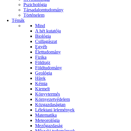
Pszichológia
Társadalomtudomány
Történelem
Témák
Mind
A hét kutatója
Biológia
Csillagászat
Egyéb
Élettudomány
Fizika
Földrajz
Földtudomány
Geológia
Hírek
Kémia
Kiemelt
Könyvtermés
Környezetvédelem
Közgazdaságtan
Lélektani lelemények
Matematika
Meteorológia
Mezőgazdaság
Műszaki tudományok