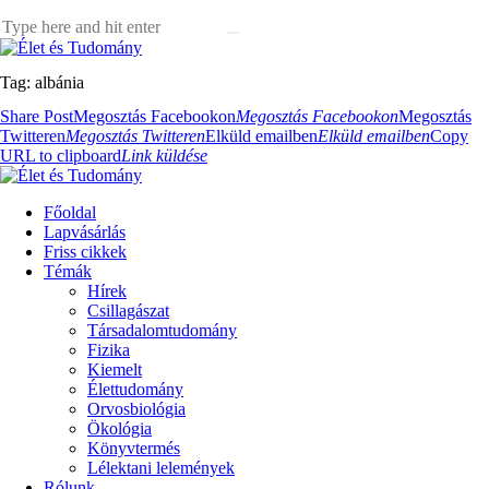
Tag: albánia
Share Post
Megosztás Facebookon
Megosztás Facebookon
Megosztás
Twitteren
Megosztás Twitteren
Elküld emailben
Elküld emailben
Copy
URL to clipboard
Link küldése
Főoldal
Lapvásárlás
Friss cikkek
Témák
Hírek
Csillagászat
Társadalomtudomány
Fizika
Kiemelt
Élettudomány
Orvosbiológia
Ökológia
Könyvtermés
Lélektani lelemények
Rólunk