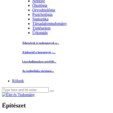
Néprajz
Ökológia
Orvosbiológia
Pszichológia
Statisztika
Társadalomtudomány
Történelem
Űrkutatás
Tehetségek és tudományok a...
A labortól a betegágyig –...
Lézerhullámokon szörfölő...
Az ördögfióka története...
Rólunk
Építészet