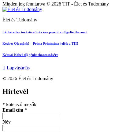
Minden jog fenntartva © 2026 TIT - Élet és Tudomány
Élet és Tudomány
Láthatatlan invázió – Száz éve pusztít a tölgylisztharmat
Kedves Olvasónk! – Prima Primissima jelölt a TIT!
Kémiai Nobel-díj génkarbantartásért
Lapvásárlás
© 2026 Élet és Tudomány
facebook-
youtube-
email
Hírlevél
1
1
*
kötelező mezők
Email cím
*
Név