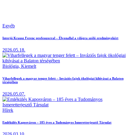
Egyéb
Interjú Krausz Ferenc professzorral – Élvonallal a világra szóló eredményekért
2026.05.18.
Biológia,
Kiemelt
Viharfellegek a magyar tenger felett – Inváziós fajok ökológiai kihívásai a Balaton
térségében
2026.05.07.
Hírek
Emlékülés Kaposváron – 185 éves a Tudományos Ismeretterjesztő Társulat
2026.03.10.