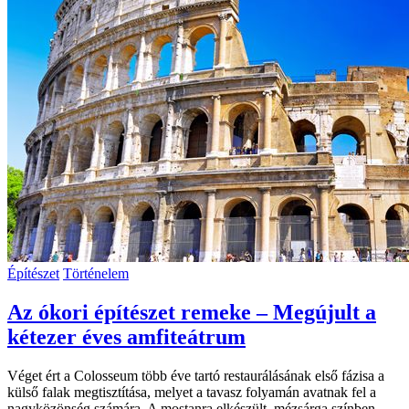
Építészet
Történelem
Az ókori építészet remeke – Megújult a
kétezer éves amfiteátrum
Véget ért a Colosseum több éve tartó restaurálásának első fázisa a
külső falak megtisztítása, melyet a tavasz folyamán avatnak fel a
nagyközönség számára. A mostanra elkészült, mézsárga színben