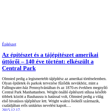
Építészet
Az építészet és a tájépítészet amerikai
úttörői – 140 éve történt: elkészült a
Central Park
Olmsted pedig a legismertebb tájépítész az amerikai történelemben.
Olyan épületek és parkok tervezése fűződik nevükhöz, mint a
Fallingwater-ház Pennsylvániában és az 1870-es években megnyíló
Central Park Manhattanben. Wright önálló építészeti stílusa később
többek között a Bauhausra is hatással volt, Olmsted pedig a világ
első hivatásos tájépítésze lett. Wright walesi ősöktől származik,
családjában erős unitárius nevelést kapott.…
2015.12.17.