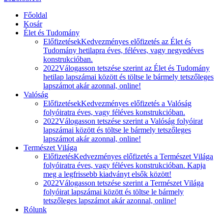
Főoldal
Kosár
Élet és Tudomány
Előfizetések
Kedvezményes előfizetés az Élet és
Tudomány hetilapra éves, féléves, vagy negyedéves
konstrukcióban.
2022
Válogasson tetszése szerint az Élet és Tudomány
hetilap lapszámai között és töltse le bármely tetszőleges
lapszámot akár azonnal, online!
Valóság
Előfizetések
Kedvezményes előfizetés a Valóság
folyóiratra éves, vagy féléves konstrukcióban.
2022
Válogasson tetszése szerint a Valóság folyóirat
lapszámai között és töltse le bármely tetszőleges
lapszámot akár azonnal, online!
Természet Világa
Előfizetés
Kedvezményes előfizetés a Természet Világa
folyóiratra éves, vagy féléves konstrukcióban. Kapja
meg a legfrissebb kiadványt elsők között!
2022
Válogasson tetszése szerint a Természet Világa
folyóirat lapszámai között és töltse le bármely
tetszőleges lapszámot akár azonnal, online!
Rólunk