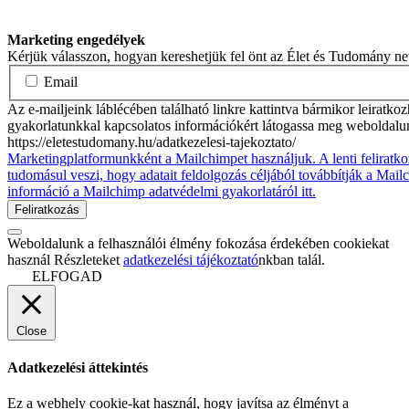
Marketing engedélyek
Kérjük válasszon, hogyan kereshetjük fel önt az Élet és Tudomány n
Email
Az e-mailjeink láblécében található linkre kattintva bármikor leiratko
gyakorlatunkkal kapcsolatos információkért látogassa meg weboldalu
https://eletestudomany.hu/adatkezelesi-tajekoztato/
Marketingplatformunkként a Mailchimpet használjuk. A lenti feliratko
tudomásul veszi, hogy adatait feldolgozás céljából továbbítják a Mai
információ a Mailchimp adatvédelmi gyakorlatáról itt.
Weboldalunk a felhasználói élmény fokozása érdekében cookiekat
használ Részleteket
adatkezelési tájékoztató
nkban talál.
ELFOGAD
Close
Adatkezelési áttekintés
Ez a webhely cookie-kat használ, hogy javítsa az élményt a