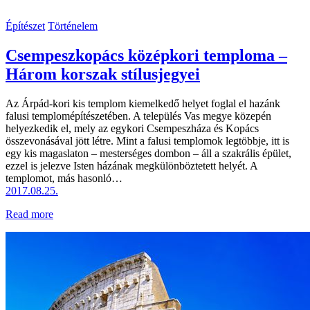
Építészet
Történelem
Csempeszkopács középkori temploma –
Három korszak stílusjegyei
Az Árpád-kori kis templom kiemelkedő helyet foglal el hazánk
falusi templomépítészetében. A település Vas megye közepén
helyezkedik el, mely az egykori Csempeszháza és Kopács
összevonásával jött létre. Mint a falusi templomok legtöbbje, itt is
egy kis magaslaton – mesterséges dombon – áll a szakrális épület,
ezzel is jelezve Isten házának megkülönböztetett helyét. A
templomot, más hasonló…
2017.08.25.
Read more