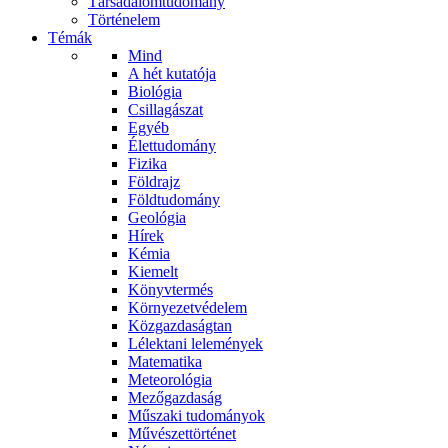
Társadalomtudomány
Történelem
Témák
Mind
A hét kutatója
Biológia
Csillagászat
Egyéb
Élettudomány
Fizika
Földrajz
Földtudomány
Geológia
Hírek
Kémia
Kiemelt
Könyvtermés
Környezetvédelem
Közgazdaságtan
Lélektani lelemények
Matematika
Meteorológia
Mezőgazdaság
Műszaki tudományok
Művészettörténet