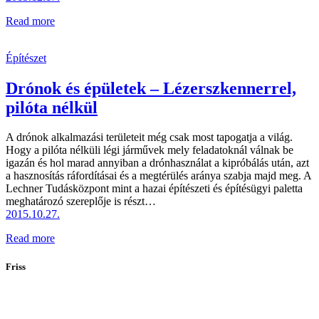
Read more
Építészet
Drónok és épületek – Lézerszkennerrel,
pilóta nélkül
A drónok alkalmazási területeit még csak most tapogatja a világ.
Hogy a pilóta nélküli légi járművek mely feladatoknál válnak be
igazán és hol marad annyiban a drónhasználat a kipróbálás után, azt
a hasznosítás ráfordításai és a megtérülés aránya szabja majd meg. A
Lechner Tu­dásközpont mint a hazai építészeti és építésügyi paletta
meghatározó szereplője is részt…
2015.10.27.
Read more
Friss