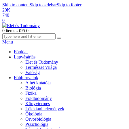
Skip to content
Skip to sidebar
Skip to footer
20K
740
0
0 items
-
0Ft
0
Menu
Főoldal
Lapvásárlás
Élet és Tudomány
Természet Világa
Valóság
Főbb rovatok
A hét kutatója
Biológia
Fizika
Földtudomány
Könyvtermés
Lélektani lelemények
Ökológia
Orvosbiológia
Pszichológia