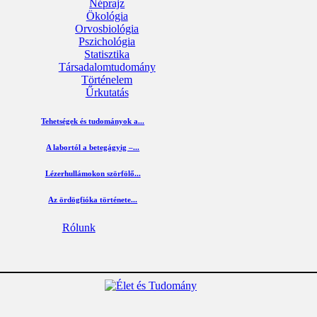
Néprajz
Ökológia
Orvosbiológia
Pszichológia
Statisztika
Társadalomtudomány
Történelem
Űrkutatás
Tehetségek és tudományok a...
A labortól a betegágyig –...
Lézerhullámokon szörfölő...
Az ördögfióka története...
Rólunk