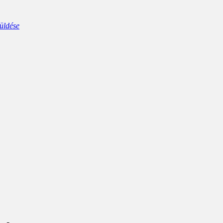
üldése
ard