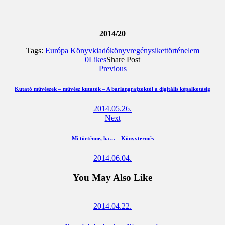
2014/20
Tags:
Európa Könyvkiadó
könyv
regény
siket
történelem
Megosztás
Megosztás
Elküld
Copy
0
Likes
Share Post
Facebookon
Twitteren
emailben
URL
Previous
to
clipboard
Kutató művészek – művész kutatók – A barlangrajzoktól a digitális képalkotásig
2014.05.26.
Next
Mi történne, ha… – Könyvtermés
2014.06.04.
You May Also Like
2014.04.22.