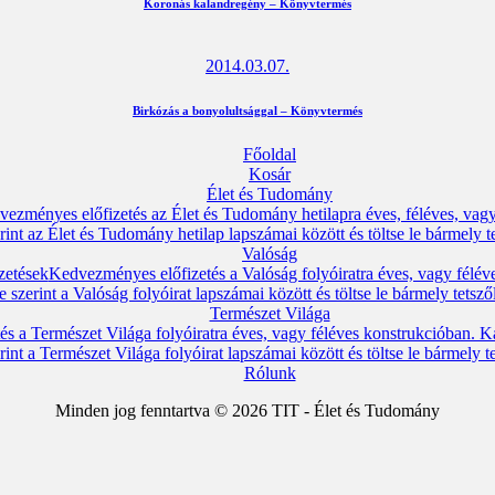
Koronás kalandregény – Könyvtermés
2014.03.07.
Birkózás a bonyolultsággal – Könyvtermés
Főoldal
Kosár
Élet és Tudomány
ezményes előfizetés az Élet és Tudomány hetilapra éves, féléves, vag
rint az Élet és Tudomány hetilap lapszámai között és töltse le bármely t
Valóság
zetések
Kedvezményes előfizetés a Valóság folyóiratra éves, vagy félév
 szerint a Valóság folyóirat lapszámai között és töltse le bármely tetsz
Természet Világa
s a Természet Világa folyóiratra éves, vagy féléves konstrukcióban. Ka
int a Természet Világa folyóirat lapszámai között és töltse le bármely 
Rólunk
Minden jog fenntartva © 2026 TIT - Élet és Tudomány