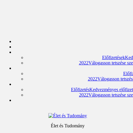
Előfizetések
Kedv
2022
Válogasson tetszése sze
Előfi
2022
Válogasson tetszése
Előfizetés
Kedvezményes előfizeté
2022
Válogasson tetszése szer
Élet és Tudomány