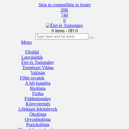
Skip to content
Skip to footer
20K
740
0
0 items
-
0Ft
0
Menu
Főoldal
Lapvásárlás
Élet és Tudomány
Természet Világa
Valóság
Főbb rovatok
A hét kutatója
Biológia
Fizika
Földtudomány
Könyvtermés
Lélektani lelemények
Ökológia
Orvosbiológia
Pszichológia