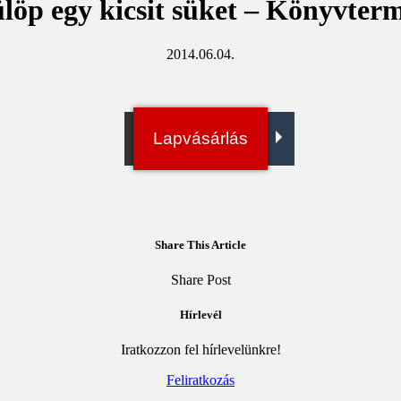
löp egy kicsit süket – Könyvter
2014.06.04.
Irány a bolt!
Lapvásárlás
Digitális példány
Share This Article
Megosztás
Megosztás
Elküld
Copy
Share Post
Facebookon
Twitteren
emailben
URL
to
Hírlevél
clipboard
Iratkozzon fel hírlevelünkre!
Feliratkozás