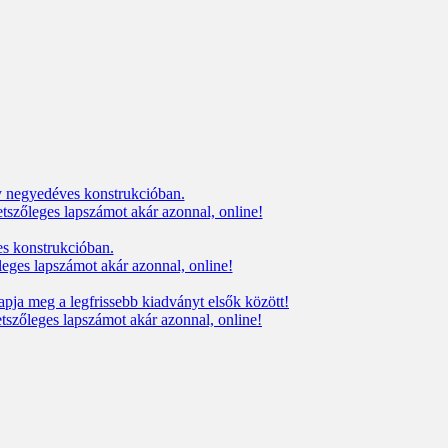
y negyedéves konstrukcióban.
etszőleges lapszámot akár azonnal, online!
es konstrukcióban.
őleges lapszámot akár azonnal, online!
pja meg a legfrissebb kiadványt elsők között!
tetszőleges lapszámot akár azonnal, online!