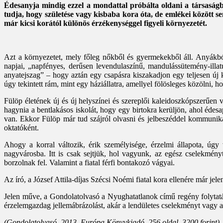
Édesanyja mindig ezzel a mondattal próbálta oldani a társaságb
tudja, hogy születése vagy kisbaba kora óta, de emlékei között s
már kicsi korától különös érzékenységgel figyeli környezetét.
Azt a környezetet, mely főleg nőkből és gyermekekből áll. Anyákból, 
napjai, „napfényes, derűsen levendulaszínű, mandulássütemény-illatú
anyatejszag” – hogy aztán egy csapásra kiszakadjon egy teljesen új 
úgy tekintett rám, mint egy háziállatra, amellyel fölösleges közölni, ho
Fülöp életének új és új helyszínei és szereplői kaleidoszkópszerűen v
hagynia a bentlakásos iskolát, hogy egy birtokra kerüljön, ahol édes
van. Ekkor Fülöp már tud szájról olvasni és jelbeszéddel kommunikál
oktatóként.
Ahogy a korral változik, érik személyisége, érzelmi állapota, úg
nagyvárosba. Itt is csak sejtjük, hol vagyunk, az egész cselekményt
borzolnak fel. Valamint a fiatal férfi bontakozó vágyai.
Az író, a József Attila-díjas Szécsi Noémi fiatal kora ellenére már jel
Jelen műve, a Gondolatolvasó a Nyughatatlanok című regény folytatásá
ér­ze­lem­gazdag jellemábrázolást, akár a lendületes cselekményt vag
(Gondolatolvasó. 2013. Európa Könyvkiadó, 256 oldal, 3200 forint)