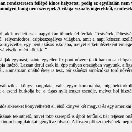
an rendszeresen fellépő kínos helyzetet, pedig ez egyáltalán nem 
emmilyen hang nem szerepel. A világa vizuális ingerekből, érintések
akik mellett csak nagyritkán tűnnek fel férfiak. Testvérek, féltestvér
, selyemfodros, csipkeszegélyes világban, amit a napi kétszeri szell
környezetbe, egy bentlakásos iskolába, melyet süketintézetként emleget
vá viszik, miért kötik ki.”
áltják egymást, szinte egyetlen fix pont nővére (akit hamarosan húgaként
apja intéző. Lassan derül csak ki, épp milyen országban vagyunk, a fi
. Hamarosan önálló élete is lesz, bár színészi ambíciókra törő nővére
y változik a könyv hangulata, válik egyre komorabbá, míg beletorkol
 a csend burkolja be, a tágas nyílt tenger csendje, melyet hol hiszt
entős sikereket könyvelhetett el, első könyve két magyar és egy amerikai 
nak tekinthető, mivel több szereplő is újból feltűnik, bár teljesen ön
y a finom hangulatokat igényli az olvasó. A főszereplő személyének meg