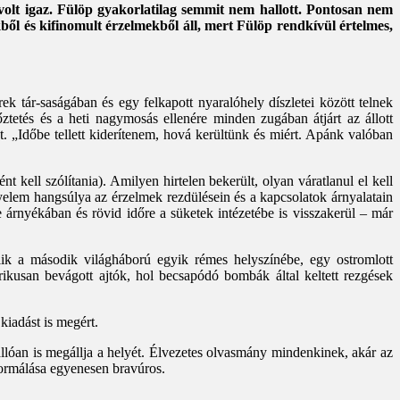
volt igaz. Fülöp gyakorlatilag semmit nem hallott. Pontosan nem
ből és kifinomult érzelmekből áll, mert Fülöp rendkívül értelmes,
ek tár-saságában és egy felkapott nyaralóhely díszletei között telnek
őztetés és a heti nagymosás ellenére minden zugában átjárt az állott
. „Időbe tellett kiderítenem, hová kerültünk és miért. Apánk valóban
 kell szólítania). Amilyen hirtelen bekerült, olyan váratlanul el kell
gyelem hangsúlya az érzelmek rezdülésein és a kapcsolatok árnyalatain
 árnyékában és rövid időre a süketek intézetébe is visszakerül – már
lik a második világháború egyik rémes helyszínébe, egy ostromlott
érikusan bevágott ajtók, hol becsapódó bombák által keltett rezgések
kiadást is megért.
állóan is megállja a helyét. Élvezetes olvasmány mindenkinek, akár az
formálása egyenesen bravúros.