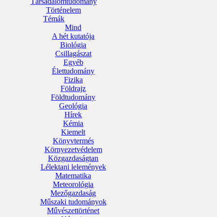
Társadalomtudomány
Történelem
Témák
Mind
A hét kutatója
Biológia
Csillagászat
Egyéb
Élettudomány
Fizika
Földrajz
Földtudomány
Geológia
Hírek
Kémia
Kiemelt
Könyvtermés
Környezetvédelem
Közgazdaságtan
Lélektani lelemények
Matematika
Meteorológia
Mezőgazdaság
Műszaki tudományok
Művészettörténet