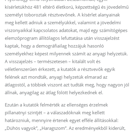
kísérletükhöz 481 eltérő életkorú, képzettségű és jövedelmű
személyt toboroztak résztvevőnek. A kísérlet alanyainak
meg kellett adniuk a személyükkel, valamint a jövedelmi
viszonyaikkal kapcsolatos adatokat, majd egy számítógépes
elemzőprogram állítólagos lefuttatása után visszajelzést
kaptak, hogy a demográfiailag hozzájuk hasonló
személyekhez képest milyennek számít az anyagi helyzetük.
A visszajelzés – természetesen – kitalált volt és
véletlenszerűen érkezett, a kutatók a résztvevők egyik
felének azt mondták, anyagi helyzetük elmarad az
átlagostól, a többiek viszont azt tudták meg, hogy nagyon jól
állnak, anyagilag az átlag fölött helyezkednek el.
Ezután a kutatók felmérték az ellenséges érzelmek
pillanatnyi szintjét – a válaszadóknak meg kellett
határozniuk, mennyire értenek egyet efféle állításokkal:
„Dühös vagyok”, „Haragszom”. Az eredményekből kiderült,