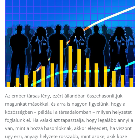
Az ember társas lény, ezért állandóan összehasonlítjuk
magunkat másokkal, és arra is nagyon figyelünk, hogy a
közösségben – például a társadalomban – milyen helyzetet
foglalunk el. Ha valaki azt tapasztalja, hogy legalább annyija
van, mint a hozzá hasonlóknak, akkor elégedett, ha viszont
úgy érzi, anyagi helyzete rosszabb, mint azoké, akik közé