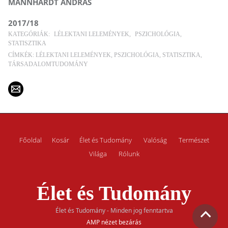
MANNHARDT ANDRÁS
2017/18
KATEGÓRIÁK:
LÉLEKTANI LELEMÉNYEK
PSZICHOLÓGIA
STATISZTIKA
CÍMKÉK:
LÉLEKTANI LELEMÉNYEK
PSZICHOLÓGIA
STATISZTIKA
TÁRSADALOMTUDOMÁNY
Főoldal
Kosár
Élet és Tudomány
Valóság
Természet
Világa
Rólunk
Élet és Tudomány
Élet és Tudomány - Minden jog fenntartva
AMP nézet bezárás