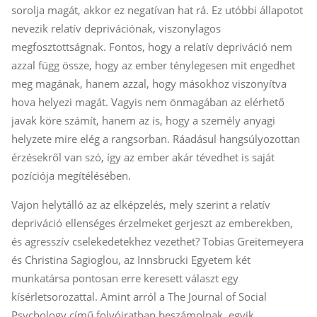
sorolja magát, akkor ez negatívan hat rá. Ez utóbbi állapotot
nevezik relatív deprivációnak, viszonylagos
megfosztottságnak. Fontos, hogy a relatív depriváció nem
azzal függ össze, hogy az ember ténylegesen mit engedhet
meg magának, hanem azzal, hogy másokhoz viszonyítva
hova helyezi magát. Vagyis nem önmagában az elérhető
javak köre számít, hanem az is, hogy a személy anyagi
helyzete mire elég a rangsorban. Ráadásul hangsúlyozottan
érzésekről van szó, így az ember akár tévedhet is saját
pozíciója megítélésében.
Vajon helytálló az az elképzelés, mely szerint a relatív
depriváció ellenséges érzelmeket gerjeszt az emberekben,
és agresszív cselekedetekhez vezethet? Tobias Greitemeyera
és Christina Sagioglou, az Innsbrucki Egyetem két
munkatársa pontosan erre keresett választ egy
kísérletsorozattal. Amint arról a The Journal of Social
Psychology című folyóiratban beszámolnak, egyik