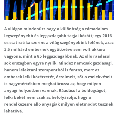
A világon mindenütt nagy a különbség a társadalom
legszegényebb és leggazdagabb tagjai között; egy 2016-
os statisztika szerint a világ szegényebbik felének, azaz
3,5 milliárd embernek együttvéve sem volt akkora
vagyona, mint a 85 leggazdagabbnak. Az olló ráadásul
sok országban egyre nyílik. Mindez nemcsak gazdasági,
hanem lélektani szempontból is fontos, mert az
emberek lelki közérzetét, érzelmeit, sőt a cselekvéseit
is nagymértékben meghatározza az, hogy milyen
anyagi helyzetben vannak. Ráadásul a boldogságot,
lelki békét nem csak az befolyásolja, hogy a
rendelkezésre álló anyagiak milyen életmódot tesznek
lehetővé.