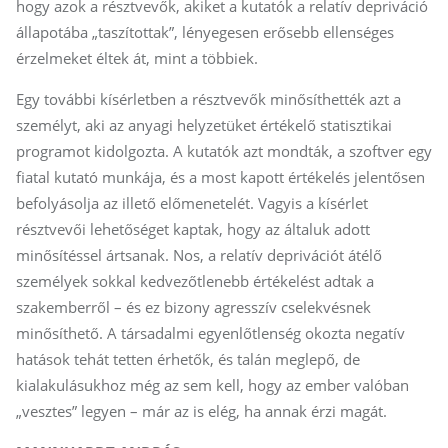
hogy azok a résztvevők, akiket a kutatók a relatív depriváció
állapotába „taszítottak”, lényegesen erősebb ellenséges
érzelmeket éltek át, mint a többiek.
Egy további kísérletben a résztvevők minősíthették azt a
személyt, aki az anyagi helyzetüket értékelő statisztikai
programot kidolgozta. A kutatók azt mondták, a szoftver egy
fiatal kutató munkája, és a most kapott értékelés jelentősen
befolyásolja az illető előmenetelét. Vagyis a kísérlet
résztvevői lehetőséget kaptak, hogy az általuk adott
minősítéssel ártsanak. Nos, a relatív deprivációt átélő
személyek sokkal kedvezőtlenebb értékelést adtak a
szakemberről – és ez bizony agresszív cselekvésnek
minősíthető. A társadalmi egyenlőtlenség okozta negatív
hatások tehát tetten érhetők, és talán meglepő, de
kialakulásukhoz még az sem kell, hogy az ember valóban
„vesztes” legyen – már az is elég, ha annak érzi magát.