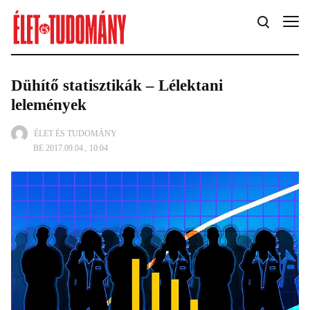
Dühítő statisztikák – Lélektani
lelemények
ÉLET ÉS TUDOMÁNY
BE 2017.09.04., 10:04