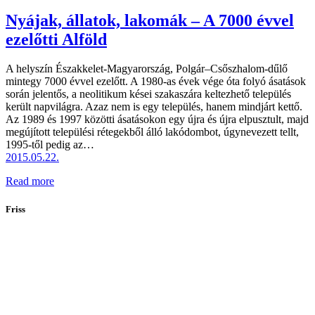
Nyájak, állatok, lakomák – A 7000 évvel
ezelőtti Alföld
A helyszín Északkelet-Magyarország, Polgár–Csőszhalom-dűlő
mintegy 7000 évvel ezelőtt. A 1980-as évek vége óta folyó ásatások
során jelentős, a neolitikum kései szakaszára keltezhető település
került napvilágra. Azaz nem is egy település, hanem mindjárt kettő.
Az 1989 és 1997 közötti ásatásokon egy újra és újra elpusztult, majd
megújított települési rétegekből álló lakódombot, úgynevezett tellt,
1995-től pedig az…
2015.05.22.
Read more
Friss