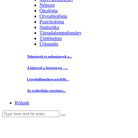
Néprajz
Ökológia
Orvosbiológia
Pszichológia
Statisztika
Társadalomtudomány
Történelem
Űrkutatás
Tehetségek és tudományok a...
A labortól a betegágyig –...
Lézerhullámokon szörfölő...
Az ördögfióka története...
Rólunk