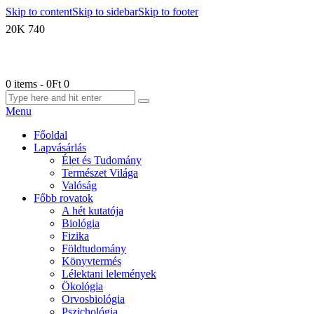
Skip to content
Skip to sidebar
Skip to footer
20K
740
0 items
-
0Ft
0
Menu
Főoldal
Lapvásárlás
Élet és Tudomány
Természet Világa
Valóság
Főbb rovatok
A hét kutatója
Biológia
Fizika
Földtudomány
Könyvtermés
Lélektani lelemények
Ökológia
Orvosbiológia
Pszichológia