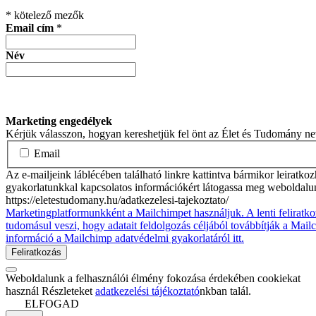
*
kötelező mezők
Email cím
*
Név
Marketing engedélyek
Kérjük válasszon, hogyan kereshetjük fel önt az Élet és Tudomány n
Email
Az e-mailjeink láblécében található linkre kattintva bármikor leiratko
gyakorlatunkkal kapcsolatos információkért látogassa meg weboldalu
https://eletestudomany.hu/adatkezelesi-tajekoztato/
Marketingplatformunkként a Mailchimpet használjuk. A lenti feliratko
tudomásul veszi, hogy adatait feldolgozás céljából továbbítják a Mai
információ a Mailchimp adatvédelmi gyakorlatáról itt.
Weboldalunk a felhasználói élmény fokozása érdekében cookiekat
használ Részleteket
adatkezelési tájékoztató
nkban talál.
ELFOGAD