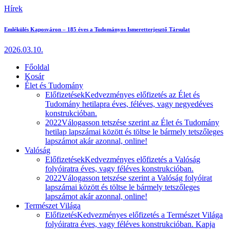
Hírek
Emlékülés Kaposváron – 185 éves a Tudományos Ismeretterjesztő Társulat
2026.03.10.
Főoldal
Kosár
Élet és Tudomány
Előfizetések
Kedvezményes előfizetés az Élet és
Tudomány hetilapra éves, féléves, vagy negyedéves
konstrukcióban.
2022
Válogasson tetszése szerint az Élet és Tudomány
hetilap lapszámai között és töltse le bármely tetszőleges
lapszámot akár azonnal, online!
Valóság
Előfizetések
Kedvezményes előfizetés a Valóság
folyóiratra éves, vagy féléves konstrukcióban.
2022
Válogasson tetszése szerint a Valóság folyóirat
lapszámai között és töltse le bármely tetszőleges
lapszámot akár azonnal, online!
Természet Világa
Előfizetés
Kedvezményes előfizetés a Természet Világa
folyóiratra éves, vagy féléves konstrukcióban. Kapja