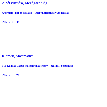
A hét kutatója,
Mezőgazdaság
A termőföldtől az asztalig – Interjú Bittsánszky Andrással
2026.06.18.
Kiemelt,
Matematika
TIT Kalmár László Matematikaverseny – Szakmai beszámoló
2026.05.29.