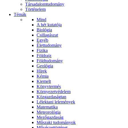
Társadalomtudomány
Történelem
Témák
Mind
A hét kutatója
Biológia
Csillagászat
Egyéb
Élettudomány
Fizika
Földrajz
Földtudomány
Geológia
Hírek
Kémia
Kiemelt
Könyvtermés
Környezetvédelem
Közgazdaságtan
Lélektani lelemények
Matematika
Meteorológia
Mezőgazdaság
Műszaki tudományok
Művészettörténet