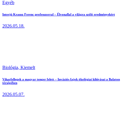
Egyéb
Interjú Krausz Ferenc professzorral – Élvonallal a világra szóló eredményekért
2026.05.18.
Biológia,
Kiemelt
Viharfellegek a magyar tenger felett – Inváziós fajok ökológiai kihívásai a Balaton
térségében
2026.05.07.