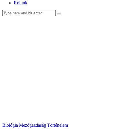
Rólunk
facebook-
youtube-
email
1
1
Biológia
Mezőgazdaság
Történelem