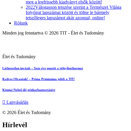
meg a legfrissebb kiadványt elsők között!
2022
Válogasson tetszése szerint a Természet Világa
folyóirat lapszámai között és töltse le bármely
tetszőleges lapszámot akár azonnal, online!
Rólunk
Minden jog fenntartva © 2026 TIT - Élet és Tudomány
Élet és Tudomány
Láthatatlan invázió – Száz éve pusztít a tölgylisztharmat
Kedves Olvasónk! – Prima Primissima jelölt a TIT!
Kémiai Nobel-díj génkarbantartásért
Lapvásárlás
© 2026 Élet és Tudomány
facebook-
youtube-
email
Hírlevél
1
1