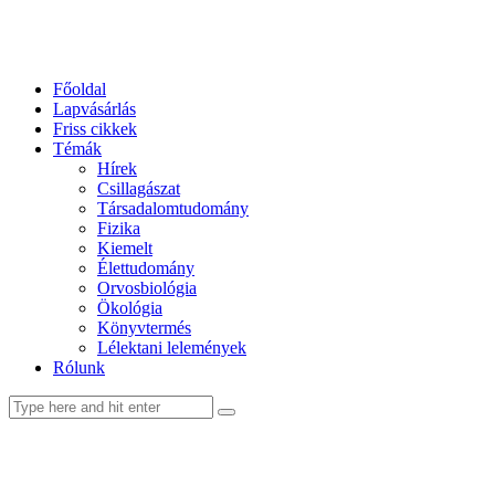
Főoldal
Lapvásárlás
Friss cikkek
Témák
Hírek
Csillagászat
Társadalomtudomány
Fizika
Kiemelt
Élettudomány
Orvosbiológia
Ökológia
Könyvtermés
Lélektani lelemények
Rólunk