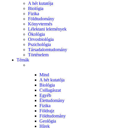
A hét kutatója
Biológia
Fizika
Földtudomány
Könyvtermés
Lélektani lelemények
Ökológia
Orvosbiológia
Pszichológia
Társadalomtudomány
Történelem
Témák
Mind
A hét kutatója
Biológia
Csillagászat
Egyéb
Élettudomány
Fizika
Földrajz
Földtudomány
Geológia
Hírek