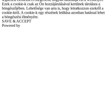
Ezek a cookie-k csak az Ön hozzájárulásával kerülnek tárolásra a
böngészőjében. Lehetősége van arra is, hogy leiratkozzon ezekről a
cookie-król. A cookie-k egy részének letiltása azonban hatással lehet
a böngészési élményére.
SAVE & ACCEPT
Powered by