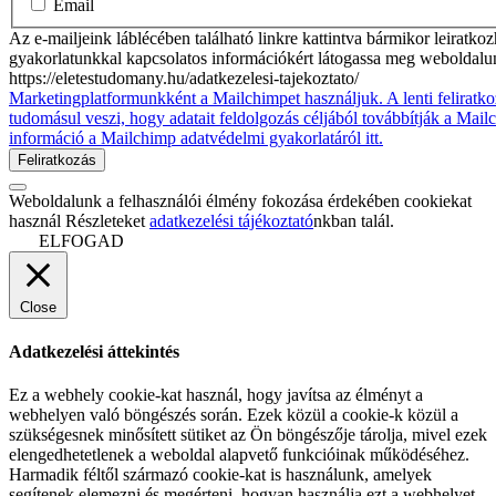
Email
Az e-mailjeink láblécében található linkre kattintva bármikor leiratko
gyakorlatunkkal kapcsolatos információkért látogassa meg weboldalu
https://eletestudomany.hu/adatkezelesi-tajekoztato/
Marketingplatformunkként a Mailchimpet használjuk. A lenti feliratko
tudomásul veszi, hogy adatait feldolgozás céljából továbbítják a Mai
információ a Mailchimp adatvédelmi gyakorlatáról itt.
Weboldalunk a felhasználói élmény fokozása érdekében cookiekat
használ Részleteket
adatkezelési tájékoztató
nkban talál.
ELFOGAD
Close
Adatkezelési áttekintés
Ez a webhely cookie-kat használ, hogy javítsa az élményt a
webhelyen való böngészés során. Ezek közül a cookie-k közül a
szükségesnek minősített sütiket az Ön böngészője tárolja, mivel ezek
elengedhetetlenek a weboldal alapvető funkcióinak működéséhez.
Harmadik féltől származó cookie-kat is használunk, amelyek
segítenek elemezni és megérteni, hogyan használja ezt a webhelyet.