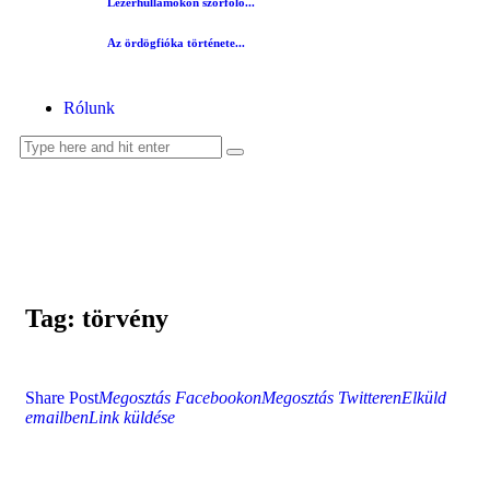
Lézerhullámokon szörfölő...
Az ördögfióka története...
Rólunk
Tag: törvény
Share Post
Megosztás Facebookon
Megosztás Twitteren
Elküld
emailben
Link küldése