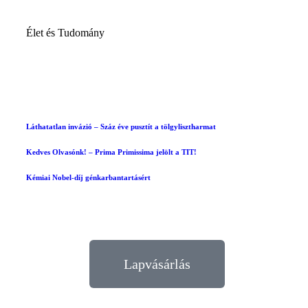
Élet és Tudomány
Láthatatlan invázió – Száz éve pusztít a tölgylisztharmat
Kedves Olvasónk! – Prima Primissima jelölt a TIT!
Kémiai Nobel-díj génkarbantartásért
Lapvásárlás