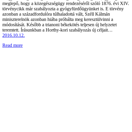
meglepő, hogy a közegészségügy rendezéséről szóló 1876. évi XIV.
törvénycikk már szabályozta a gyógyfürdőügyünket is. E törvény
azonban a századfordulóra túlhaladottá vált, Széll Kálmán
miniszterelnök azonban hiába próbálta meg keresztülvinni a
módosítását. Később a trianoni békekötés teljesen új helyzetet
teremtett. Írásunkban a Horthy-kori szabályozás új céljait…
2016.10.12.
Read more