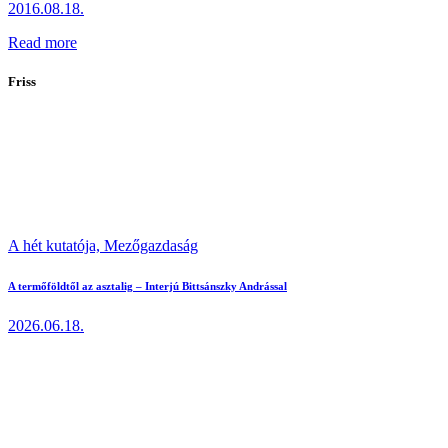
2016.08.18.
Read more
Friss
A hét kutatója,
Mezőgazdaság
A termőföldtől az asztalig – Interjú Bittsánszky Andrással
2026.06.18.