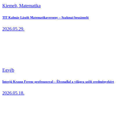
Kiemelt,
Matematika
TIT Kalmár László Matematikaverseny – Szakmai beszámoló
2026.05.29.
Egyéb
Interjú Krausz Ferenc professzorral – Élvonallal a világra szóló eredményekért
2026.05.18.