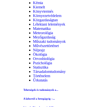
Kémia
Kiemelt
Könyvtermés
Környezetvédelem
Közgazdaságtan
Lélektani lelemények
Matematika
Meteorológia
Mezőgazdaság
Műszaki tudományok
Művészettörténet
Néprajz
Ökológia
Orvosbiológia
Pszichológia
Statisztika
Társadalomtudomány
Történelem
Űrkutatás
Tehetségek és tudományok a...
A labortól a betegágyig –...