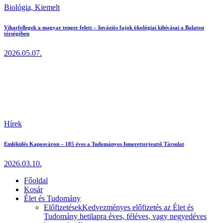
Biológia,
Kiemelt
Viharfellegek a magyar tenger felett – Inváziós fajok ökológiai kihívásai a Balaton
térségében
2026.05.07.
Hírek
Emlékülés Kaposváron – 185 éves a Tudományos Ismeretterjesztő Társulat
2026.03.10.
Főoldal
Kosár
Élet és Tudomány
Előfizetések
Kedvezményes előfizetés az Élet és
Tudomány hetilapra éves, féléves, vagy negyedéves