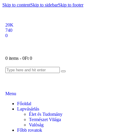
Skip to content
Skip to sidebar
Skip to footer
20K
740
0
0 items
-
0Ft
0
Menu
Főoldal
Lapvásárlás
Élet és Tudomány
Természet Világa
Valóság
Főbb rovatok