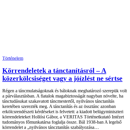
Történelem
Körrendeletek a tánctanításról – A
közerkölcsiséget vagy a jóízlést ne sértse
Régen a táncmulatságoknak és báloknak meghatározó szerepük volt
a párválasztásban. A fiatalok magabiztosságát nagyban növelte, ha
tánctudásukat szakavatott táncmestertől, nyilvános tánctanítás
keretében szerezték meg. A tánctanítás és az össztánc azonban
erkölcsrendészeti kérdéseket is felvetett: a kiadott belügyminiszteri
körrendeleteket Hollósi Gábor, a VERITAS Történet­kutató Intézet
tudományos főmunkatársa foglalja össze. Bál 1938-ban A legelső
körrendelet a „nyilvános táncztanítás szabályozása…