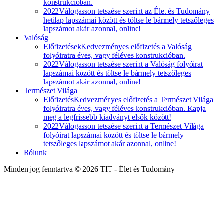
konstrukcióban.
2022
Válogasson tetszése szerint az Élet és Tudomány
hetilap lapszámai között és töltse le bármely tetszőleges
lapszámot akár azonnal, online!
Valóság
Előfizetések
Kedvezményes előfizetés a Valóság
folyóiratra éves, vagy féléves konstrukcióban.
2022
Válogasson tetszése szerint a Valóság folyóirat
lapszámai között és töltse le bármely tetszőleges
lapszámot akár azonnal, online!
Természet Világa
Előfizetés
Kedvezményes előfizetés a Természet Világa
folyóiratra éves, vagy féléves konstrukcióban. Kapja
meg a legfrissebb kiadványt elsők között!
2022
Válogasson tetszése szerint a Természet Világa
folyóirat lapszámai között és töltse le bármely
tetszőleges lapszámot akár azonnal, online!
Rólunk
Minden jog fenntartva © 2026 TIT - Élet és Tudomány