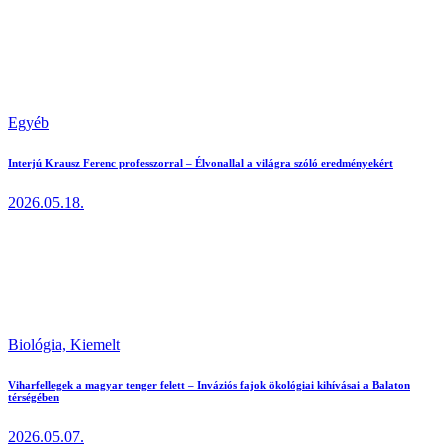
Egyéb
Interjú Krausz Ferenc professzorral – Élvonallal a világra szóló eredményekért
2026.05.18.
Biológia,
Kiemelt
Viharfellegek a magyar tenger felett – Inváziós fajok ökológiai kihívásai a Balaton
térségében
2026.05.07.