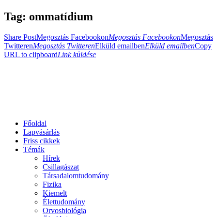
Tag: ommatídium
Share Post
Megosztás Facebookon
Megosztás Facebookon
Megosztás
Twitteren
Megosztás Twitteren
Elküld emailben
Elküld emailben
Copy
URL to clipboard
Link küldése
Főoldal
Lapvásárlás
Friss cikkek
Témák
Hírek
Csillagászat
Társadalomtudomány
Fizika
Kiemelt
Élettudomány
Orvosbiológia