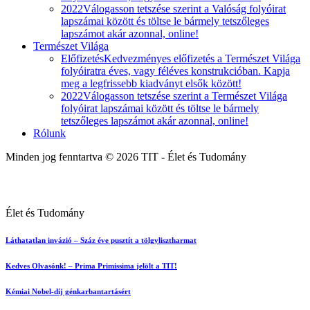
2022
Válogasson tetszése szerint a Valóság folyóirat
lapszámai között és töltse le bármely tetszőleges
lapszámot akár azonnal, online!
Természet Világa
Előfizetés
Kedvezményes előfizetés a Természet Világa
folyóiratra éves, vagy féléves konstrukcióban. Kapja
meg a legfrissebb kiadványt elsők között!
2022
Válogasson tetszése szerint a Természet Világa
folyóirat lapszámai között és töltse le bármely
tetszőleges lapszámot akár azonnal, online!
Rólunk
Minden jog fenntartva © 2026 TIT - Élet és Tudomány
Élet és Tudomány
Láthatatlan invázió – Száz éve pusztít a tölgylisztharmat
Kedves Olvasónk! – Prima Primissima jelölt a TIT!
Kémiai Nobel-díj génkarbantartásért