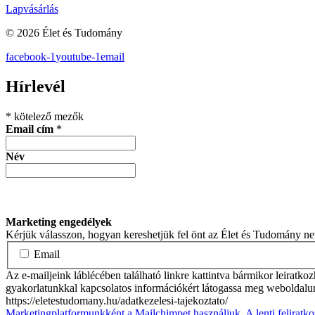
Lapvásárlás
© 2026 Élet és Tudomány
facebook-1
youtube-1
email
Hírlevél
*
kötelező mezők
Email cím
*
Név
Marketing engedélyek
Kérjük válasszon, hogyan kereshetjük fel önt az Élet és Tudomány n
Email
Az e-mailjeink láblécében található linkre kattintva bármikor leiratko
gyakorlatunkkal kapcsolatos információkért látogassa meg weboldalu
https://eletestudomany.hu/adatkezelesi-tajekoztato/
Marketingplatformunkként a Mailchimpet használjuk. A lenti feliratko