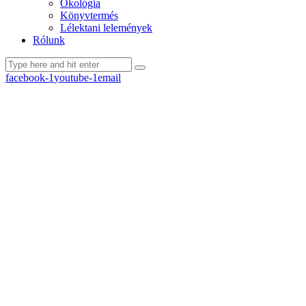
Ökológia
Könyvtermés
Lélektani lelemények
Rólunk
facebook-1
youtube-1
email