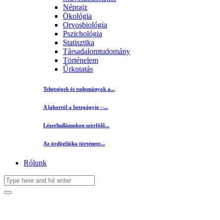
Néprajz
Ökológia
Orvosbiológia
Pszichológia
Statisztika
Társadalomtudomány
Történelem
Űrkutatás
Tehetségek és tudományok a...
A labortól a betegágyig –...
Lézerhullámokon szörfölő...
Az ördögfióka története...
Rólunk