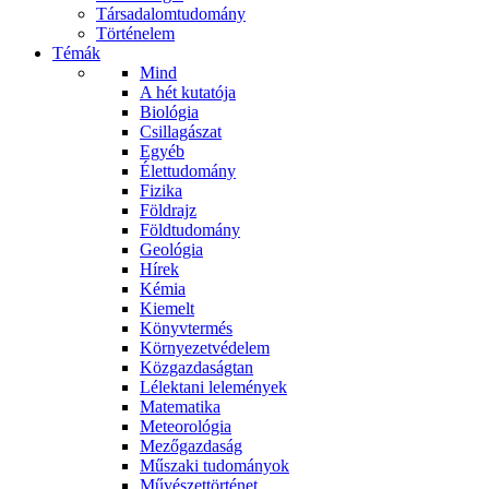
Társadalomtudomány
Történelem
Témák
Mind
A hét kutatója
Biológia
Csillagászat
Egyéb
Élettudomány
Fizika
Földrajz
Földtudomány
Geológia
Hírek
Kémia
Kiemelt
Könyvtermés
Környezetvédelem
Közgazdaságtan
Lélektani lelemények
Matematika
Meteorológia
Mezőgazdaság
Műszaki tudományok
Művészettörténet