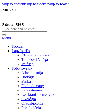
Skip to content
Skip to sidebar
Skip to footer
20K
740
0 items
-
0Ft
0
Menu
Főoldal
Lapvásárlás
Élet és Tudomány
Természet Világa
Valóság
Főbb rovatok
A hét kutatója
Biológia
Fizika
Földtudomány
Könyvtermés
Lélektani lelemények
Ökológia
Orvosbiológia
Pszichológia