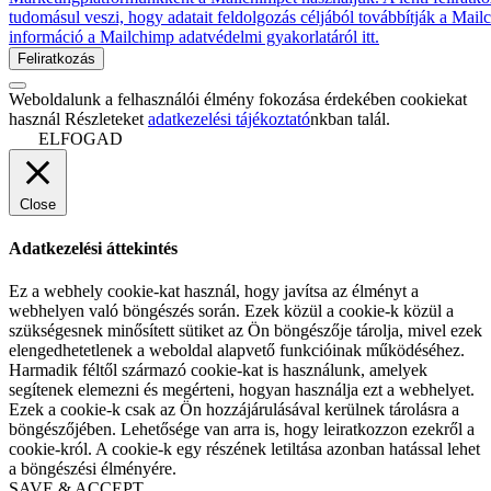
tudomásul veszi, hogy adatait feldolgozás céljából továbbítják a Mai
információ a Mailchimp adatvédelmi gyakorlatáról itt.
Weboldalunk a felhasználói élmény fokozása érdekében cookiekat
használ Részleteket
adatkezelési tájékoztató
nkban talál.
ELFOGAD
Close
Adatkezelési áttekintés
Ez a webhely cookie-kat használ, hogy javítsa az élményt a
webhelyen való böngészés során. Ezek közül a cookie-k közül a
szükségesnek minősített sütiket az Ön böngészője tárolja, mivel ezek
elengedhetetlenek a weboldal alapvető funkcióinak működéséhez.
Harmadik féltől származó cookie-kat is használunk, amelyek
segítenek elemezni és megérteni, hogyan használja ezt a webhelyet.
Ezek a cookie-k csak az Ön hozzájárulásával kerülnek tárolásra a
böngészőjében. Lehetősége van arra is, hogy leiratkozzon ezekről a
cookie-król. A cookie-k egy részének letiltása azonban hatással lehet
a böngészési élményére.
SAVE & ACCEPT