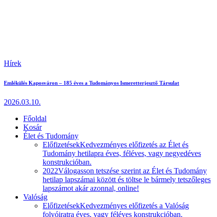
Hírek
Emlékülés Kaposváron – 185 éves a Tudományos Ismeretterjesztő Társulat
2026.03.10.
Főoldal
Kosár
Élet és Tudomány
Előfizetések
Kedvezményes előfizetés az Élet és
Tudomány hetilapra éves, féléves, vagy negyedéves
konstrukcióban.
2022
Válogasson tetszése szerint az Élet és Tudomány
hetilap lapszámai között és töltse le bármely tetszőleges
lapszámot akár azonnal, online!
Valóság
Előfizetések
Kedvezményes előfizetés a Valóság
folyóiratra éves, vagy féléves konstrukcióban.