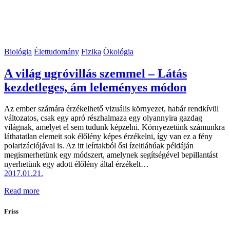
Biológia
Élettudomány
Fizika
Ökológia
A világ ugróvillás szemmel – Látás
kezdetleges, ám leleményes módon
Az ember számára érzékelhető vizuális környezet, habár rendkívül
változatos, csak egy apró részhalmaza egy olyannyira gazdag
világnak, amelyet el sem tudunk képzelni. Környezetünk számunkra
láthatatlan elemeit sok élőlény képes érzékelni, így van ez a fény
polarizációjával is. Az itt leírtakból ősi ízeltlábúak példáján
megismerhetünk egy módszert, amelynek segítségével bepillantást
nyerhetünk egy adott élőlény által érzékelt…
2017.01.21.
Read more
Friss