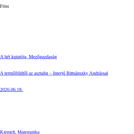
Friss
A hét kutatója,
Mezőgazdaság
A termőföldtől az asztalig – Interjú Bittsánszky Andrással
2026.06.18.
Kiemelt,
Matematika