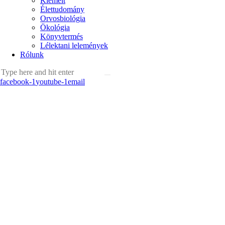
Kiemelt
Élettudomány
Orvosbiológia
Ökológia
Könyvtermés
Lélektani lelemények
Rólunk
facebook-1
youtube-1
email