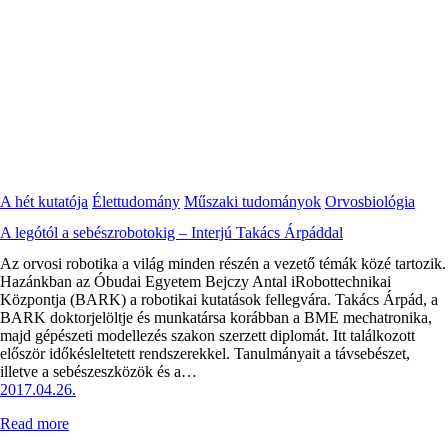
A hét kutatója
Élettudomány
Műszaki tudományok
Orvosbiológia
A legótól a sebészrobotokig – Interjú Takács Árpáddal
Az orvosi robotika a világ minden részén a vezető témák közé tartozik.
Hazánkban az Óbudai Egyetem Bejczy Antal iRobottechnikai
Központja (BARK) a robotikai kutatások fellegvára. Takács Árpád, a
BARK doktorjelöltje és munkatársa korábban a BME mechatronika,
majd gépészeti modellezés szakon szerzett diplomát. Itt találkozott
először időkésleltetett rendszerekkel. Tanulmányait a távsebészet,
illetve a sebészeszközök és a…
2017.04.26.
Read more