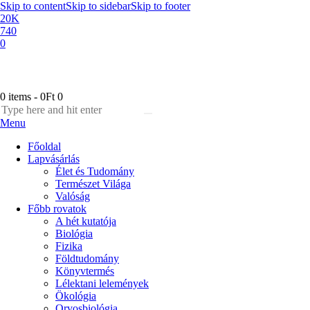
Skip to content
Skip to sidebar
Skip to footer
20K
740
0
0 items
-
0Ft
0
Menu
Főoldal
Lapvásárlás
Élet és Tudomány
Természet Világa
Valóság
Főbb rovatok
A hét kutatója
Biológia
Fizika
Földtudomány
Könyvtermés
Lélektani lelemények
Ökológia
Orvosbiológia