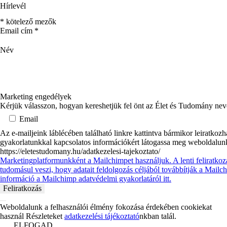
Hírlevél
*
kötelező mezők
Email cím
*
Név
Marketing engedélyek
Kérjük válasszon, hogyan kereshetjük fel önt az Élet és Tudomány ne
Email
Az e-mailjeink láblécében található linkre kattintva bármikor leiratkoz
gyakorlatunkkal kapcsolatos információkért látogassa meg weboldalun
https://eletestudomany.hu/adatkezelesi-tajekoztato/
Marketingplatformunkként a Mailchimpet használjuk. A lenti feliratkoz
tudomásul veszi, hogy adatait feldolgozás céljából továbbítják a Mail
információ a Mailchimp adatvédelmi gyakorlatáról itt.
Weboldalunk a felhasználói élmény fokozása érdekében cookiekat
használ Részleteket
adatkezelési tájékoztató
nkban talál.
ELFOGAD