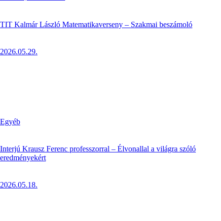
TIT Kalmár László Matematikaverseny – Szakmai beszámoló
2026.05.29.
Egyéb
Interjú Krausz Ferenc professzorral – Élvonallal a világra szóló
eredményekért
2026.05.18.