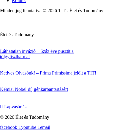
Rólunk
Minden jog fenntartva © 2026 TIT - Élet és Tudomány
Élet és Tudomány
Láthatatlan invázió – Száz éve pusztít a
tölgylisztharmat
Kedves Olvasónk! – Prima Primissima jelölt a TIT!
Kémiai Nobel-díj génkarbantartásért
Lapvásárlás
© 2026 Élet és Tudomány
facebook-1
youtube-1
email