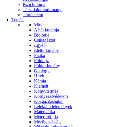
Pszichológia
Társadalomtudomány
Történelem
Témák
Mind
A hét kutatója
Biológia
Csillagászat
Egyéb
Élettudomány
Fizika
Földrajz
Földtudomány
Geológia
Hírek
Kémia
Kiemelt
Könyvtermés
Környezetvédelem
Közgazdaságtan
Lélektani lelemények
Matematika
Meteorológia
Mezőgazdaság
Műszaki tudományok