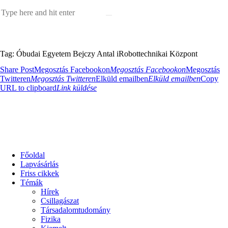
Tag: Óbudai Egyetem Bejczy Antal iRobottechnikai Központ
Share Post
Megosztás Facebookon
Megosztás Facebookon
Megosztás
Twitteren
Megosztás Twitteren
Elküld emailben
Elküld emailben
Copy
URL to clipboard
Link küldése
Főoldal
Lapvásárlás
Friss cikkek
Témák
Hírek
Csillagászat
Társadalomtudomány
Fizika