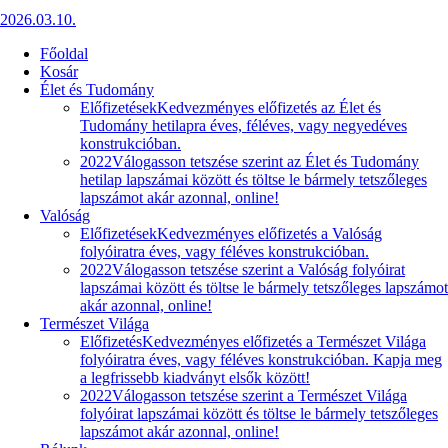
2026.03.10.
Főoldal
Kosár
Élet és Tudomány
Előfizetések
Kedvezményes előfizetés az Élet és
Tudomány hetilapra éves, féléves, vagy negyedéves
konstrukcióban.
2022
Válogasson tetszése szerint az Élet és Tudomány
hetilap lapszámai között és töltse le bármely tetszőleges
lapszámot akár azonnal, online!
Valóság
Előfizetések
Kedvezményes előfizetés a Valóság
folyóiratra éves, vagy féléves konstrukcióban.
2022
Válogasson tetszése szerint a Valóság folyóirat
lapszámai között és töltse le bármely tetszőleges lapszámot
akár azonnal, online!
Természet Világa
Előfizetés
Kedvezményes előfizetés a Természet Világa
folyóiratra éves, vagy féléves konstrukcióban. Kapja meg
a legfrissebb kiadványt elsők között!
2022
Válogasson tetszése szerint a Természet Világa
folyóirat lapszámai között és töltse le bármely tetszőleges
lapszámot akár azonnal, online!