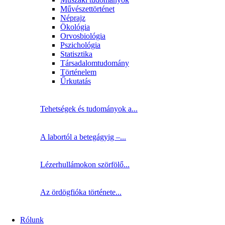
Művészettörténet
Néprajz
Ökológia
Orvosbiológia
Pszichológia
Statisztika
Társadalomtudomány
Történelem
Űrkutatás
Tehetségek és tudományok a...
A labortól a betegágyig –...
Lézerhullámokon szörfölő...
Az ördögfióka története...
Rólunk