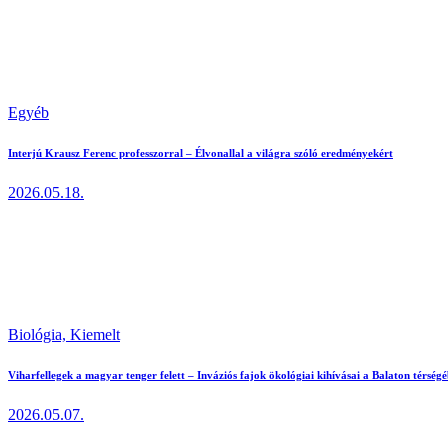
Egyéb
Interjú Krausz Ferenc professzorral – Élvonallal a világra szóló eredményekért
2026.05.18.
Biológia,
Kiemelt
Viharfellegek a magyar tenger felett – Inváziós fajok ökológiai kihívásai a Balaton térség
2026.05.07.