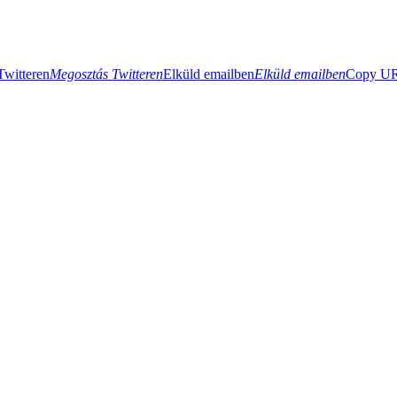
Twitteren
Megosztás Twitteren
Elküld emailben
Elküld emailben
Copy URL