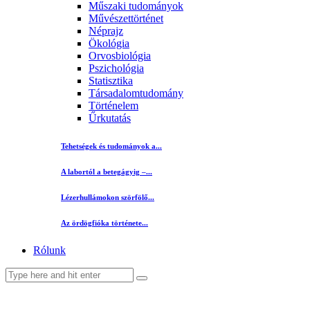
Műszaki tudományok
Művészettörténet
Néprajz
Ökológia
Orvosbiológia
Pszichológia
Statisztika
Társadalomtudomány
Történelem
Űrkutatás
Tehetségek és tudományok a...
A labortól a betegágyig –...
Lézerhullámokon szörfölő...
Az ördögfióka története...
Rólunk