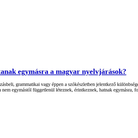
lítanak egymásra a magyar nyelvjárások?
ngzásbeli, grammatikai vagy éppen a szókészletben jelentkező különbsége
en nem egymástól függetlenül léteznek, érintkeznek, hatnak egymásra, fo