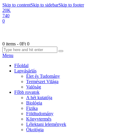
Skip to content
Skip to sidebar
Skip to footer
20K
740
0
0 items
-
0Ft
0
Menu
Főoldal
Lapvásárlás
Élet és Tudomány
Természet Világa
Valóság
Főbb rovatok
A hét kutatója
Biológia
Fizika
Földtudomány
Könyvtermés
Lélektani lelemények
Ökológia