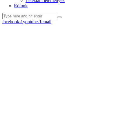
Lélektani lelemények
Rólunk
facebook-1
youtube-1
email