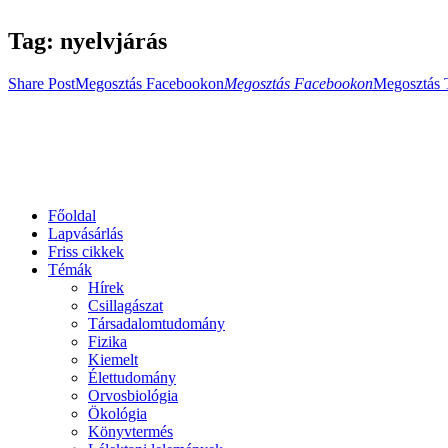
Tag: nyelvjárás
Share Post
Megosztás Facebookon
Megosztás Facebookon
Megosztás 
Főoldal
Lapvásárlás
Friss cikkek
Témák
Hírek
Csillagászat
Társadalomtudomány
Fizika
Kiemelt
Élettudomány
Orvosbiológia
Ökológia
Könyvtermés