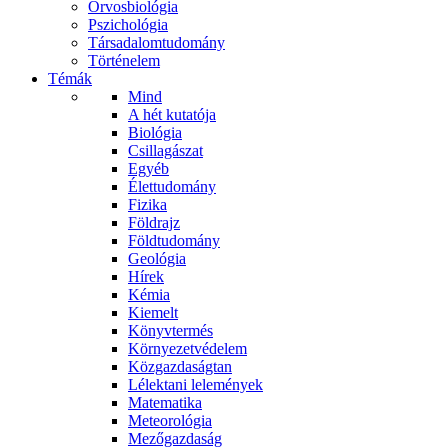
Orvosbiológia
Pszichológia
Társadalomtudomány
Történelem
Témák
Mind
A hét kutatója
Biológia
Csillagászat
Egyéb
Élettudomány
Fizika
Földrajz
Földtudomány
Geológia
Hírek
Kémia
Kiemelt
Könyvtermés
Környezetvédelem
Közgazdaságtan
Lélektani lelemények
Matematika
Meteorológia
Mezőgazdaság