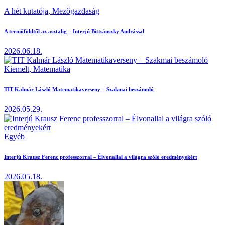
A hét kutatója,
Mezőgazdaság
A termőföldtől az asztalig – Interjú Bittsánszky Andrással
2026.06.18.
Kiemelt,
Matematika
TIT Kalmár László Matematikaverseny – Szakmai beszámoló
2026.05.29.
Egyéb
Interjú Krausz Ferenc professzorral – Élvonallal a világra szóló eredményekért
2026.05.18.