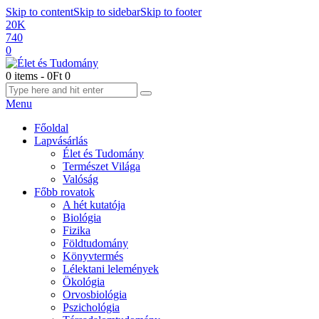
Skip to content
Skip to sidebar
Skip to footer
20K
740
0
0 items
-
0Ft
0
Menu
Főoldal
Lapvásárlás
Élet és Tudomány
Természet Világa
Valóság
Főbb rovatok
A hét kutatója
Biológia
Fizika
Földtudomány
Könyvtermés
Lélektani lelemények
Ökológia
Orvosbiológia
Pszichológia