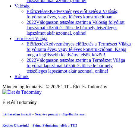
lapszámot akár azonnal, online!
Valóság
Előfizetések
Kedvezményes előfizetés a Valóság
folyóiratra éves, vagy féléves konstrukcióban.
2022
Válogasson tetszése szerint a Valóság folyóirat
lapszámai között és töltse le bármely tetszőleges
lapszámot akár azonnal, online!
Természet Világa
Előfizetés
Kedvezményes előfizetés a Természet Világa
folyóiratra éves, vagy féléves konstrukcióban. Kapja
meg a legfrissebb kiadványt elsők között!
2022
Válogasson tetszése szerint a Természet Világa
folyóirat lapszámai között és töltse le bármely
tetszőleges lapszámot akár azonnal, online!
Rólunk
Minden jog fenntartva © 2026 TIT - Élet és Tudomány
Élet és Tudomány
Láthatatlan invázió – Száz éve pusztít a tölgylisztharmat
Kedves Olvasónk! – Prima Primissima jelölt a TIT!