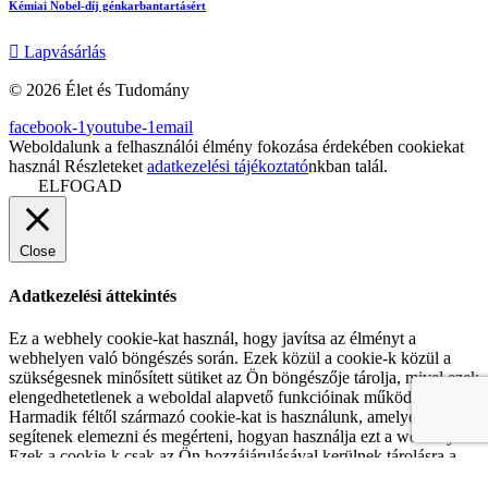
Kémiai Nobel-díj génkarbantartásért
Lapvásárlás
© 2026 Élet és Tudomány
facebook-1
youtube-1
email
Weboldalunk a felhasználói élmény fokozása érdekében cookiekat
használ Részleteket
adatkezelési tájékoztató
nkban talál.
ELFOGAD
Close
Adatkezelési áttekintés
Ez a webhely cookie-kat használ, hogy javítsa az élményt a
webhelyen való böngészés során. Ezek közül a cookie-k közül a
szükségesnek minősített sütiket az Ön böngészője tárolja, mivel ezek
elengedhetetlenek a weboldal alapvető funkcióinak működéséhez.
Harmadik féltől származó cookie-kat is használunk, amelyek
segítenek elemezni és megérteni, hogyan használja ezt a webhelyet.
Ezek a cookie-k csak az Ön hozzájárulásával kerülnek tárolásra a
böngészőjében. Lehetősége van arra is, hogy leiratkozzon ezekről a