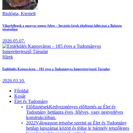
Biológia,
Kiemelt
Viharfellegek a magyar tenger felett – Inváziós fajok ökológiai kihívásai a Balaton
térségében
2026.05.07.
Hírek
Emlékülés Kaposváron – 185 éves a Tudományos Ismeretterjesztő Társulat
2026.03.10.
Főoldal
Kosár
Élet és Tudomány
Előfizetések
Kedvezményes előfizetés az Élet és
Tudomány hetilapra éves, féléves, vagy negyedéves
konstrukcióban.
2022
Válogasson tetszése szerint az Élet és Tudomány
hetilap lapszámai között és töltse le bármely tetszőleges