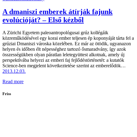
A dmaniszi emberek átírják fajunk
evolúcióját? – Első kézből
A Zürichi Egyetem paleo­antro­pológusai grúz kollégáik
közreműködésével egy korai ember teljesen ép koponyáját tárta fel a
grúziai Dmaniszi városka közelében. Ez már az ötödik, ugyanazon
helyen és időben élt népességhez tartozó ősmaradvány, így azok
összességükben olyan páratlan leletegyüttest alkotnak, amely új
perspektívába helyezi az emberi faj fejlődéstörténetét: a kutatók
Science-ben megjelent következtetése szerint az emberelődök…
2013.12.03.
Read more
Friss