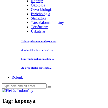
Néprajz
Ökológia
Orvosbiológia
Pszichológia
Statisztika
Társadalomtudomány
Történelem
Űrkutatás
Tehetségek és tudományok a...
A labortól a betegágyig –...
Lézerhullámokon szörfölő...
Az ördögfióka története...
Rólunk
Tag: koponya