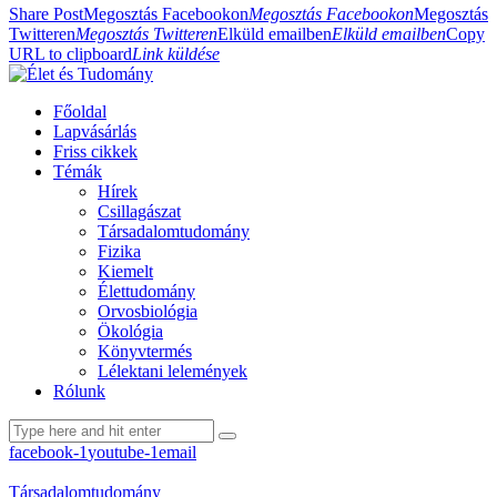
Share Post
Megosztás Facebookon
Megosztás Facebookon
Megosztás
Twitteren
Megosztás Twitteren
Elküld emailben
Elküld emailben
Copy
URL to clipboard
Link küldése
Főoldal
Lapvásárlás
Friss cikkek
Témák
Hírek
Csillagászat
Társadalomtudomány
Fizika
Kiemelt
Élettudomány
Orvosbiológia
Ökológia
Könyvtermés
Lélektani lelemények
Rólunk
facebook-1
youtube-1
email
Társadalomtudomány