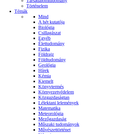
Társadalomtudomány
Történelem
Témák
Mind
A hét kutatója
Biológia
Csillagászat
Egyéb
Élettudomány
Fizika
Földrajz
Földtudomány
Geológia
Hírek
Kémia
Kiemelt
Könyvtermés
Környezetvédelem
Közgazdaságtan
Lélektani lelemények
Matematika
Meteorológia
Mezőgazdaság
Műszaki tudományok
Művészettörténet