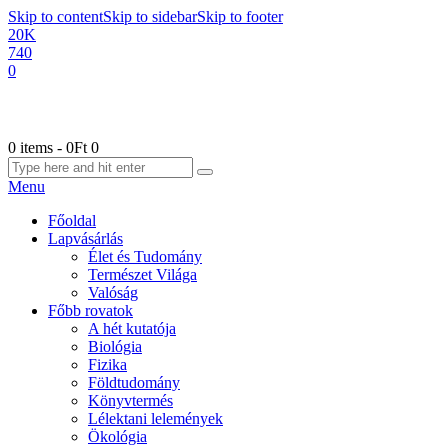
Skip to content
Skip to sidebar
Skip to footer
20K
740
0
0 items
-
0Ft
0
Menu
Főoldal
Lapvásárlás
Élet és Tudomány
Természet Világa
Valóság
Főbb rovatok
A hét kutatója
Biológia
Fizika
Földtudomány
Könyvtermés
Lélektani lelemények
Ökológia