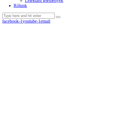
Lélektani lelemények
Rólunk
facebook-1
youtube-1
email