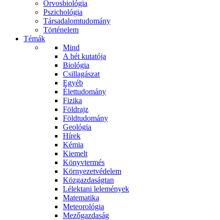
Orvosbiológia
Pszichológia
Társadalomtudomány
Történelem
Témák
Mind
A hét kutatója
Biológia
Csillagászat
Egyéb
Élettudomány
Fizika
Földrajz
Földtudomány
Geológia
Hírek
Kémia
Kiemelt
Könyvtermés
Környezetvédelem
Közgazdaságtan
Lélektani lelemények
Matematika
Meteorológia
Mezőgazdaság