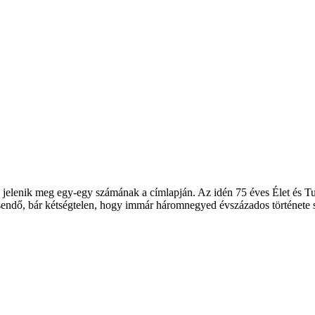
mi jelenik meg egy-egy számának a címlapján. Az idén 75 éves Élet és T
ndő, bár kétségtelen, hogy immár háromnegyed évszázados története so