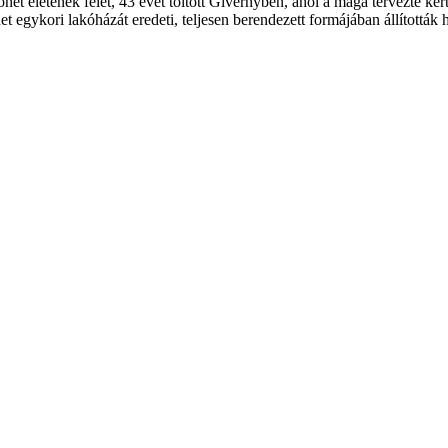
net életének felét, 43 évet töltött Givernyben, ahol a maga tervezte ker
t egykori lakóházát eredeti, teljesen berendezett formájában állították 