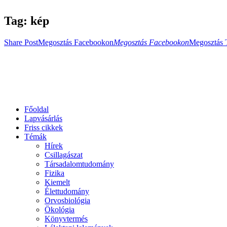
Tag: kép
Share Post
Megosztás Facebookon
Megosztás Facebookon
Megosztás 
Főoldal
Lapvásárlás
Friss cikkek
Témák
Hírek
Csillagászat
Társadalomtudomány
Fizika
Kiemelt
Élettudomány
Orvosbiológia
Ökológia
Könyvtermés