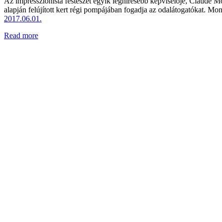
Az impresszionista festészet egyik leghíresebb képviselője, Claude Mo
alapján felújított kert régi pompájában fogadja az odalátogatókat. Mone
2017.06.01.
Read more