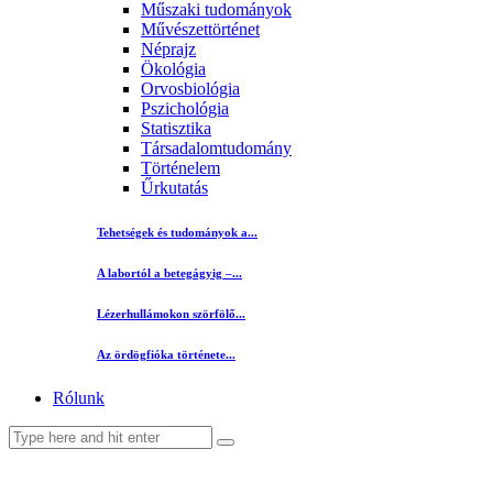
Műszaki tudományok
Művészettörténet
Néprajz
Ökológia
Orvosbiológia
Pszichológia
Statisztika
Társadalomtudomány
Történelem
Űrkutatás
Tehetségek és tudományok a...
A labortól a betegágyig –...
Lézerhullámokon szörfölő...
Az ördögfióka története...
Rólunk