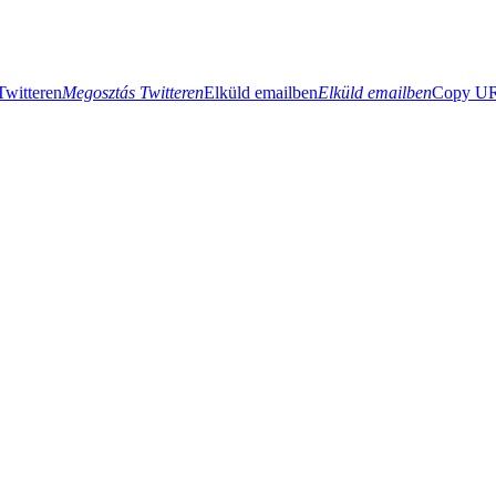
Twitteren
Megosztás Twitteren
Elküld emailben
Elküld emailben
Copy URL