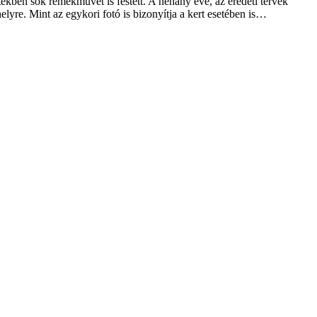
tekben sok remekművet is festett. A néhány éve, az eredeti tervek
helyre. Mint az egykori fotó is bizonyítja a kert esetében is…