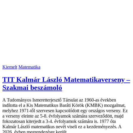
Kiemelt
Matematika
TIT Kalmár László Matematikaverseny –
Szakmai beszámoló
A Tudományos Ismeretterjesztő Társulat az 1960-as években
indította el a Kis Matematikus Baráti Körök (KMBK) mozgalmat,
melyhez 1971-től szervesen kapcsolódott egy országos verseny. Ez
a verseny eleinte az 5-8. évfolyamok számára szerveződött, majd
fokozatosan kiterjedt a 3-4. évfolyamok számára is. 1977 óta
Kalmár László matematikus nevét viseli ez a kezdeményezés. A
2026. évben megrendezésre került…