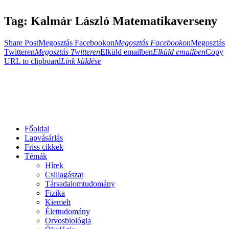
Tag: Kalmár László Matematikaverseny
Share Post
Megosztás Facebookon
Megosztás Facebookon
Megosztás
Twitteren
Megosztás Twitteren
Elküld emailben
Elküld emailben
Copy
URL to clipboard
Link küldése
Főoldal
Lapvásárlás
Friss cikkek
Témák
Hírek
Csillagászat
Társadalomtudomány
Fizika
Kiemelt
Élettudomány
Orvosbiológia