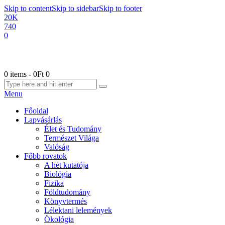
Skip to content
Skip to sidebar
Skip to footer
20K
740
0
0 items
-
0Ft
0
Menu
Főoldal
Lapvásárlás
Élet és Tudomány
Természet Világa
Valóság
Főbb rovatok
A hét kutatója
Biológia
Fizika
Földtudomány
Könyvtermés
Lélektani lelemények
Ökológia