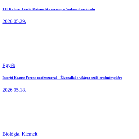
TIT Kalmár László Matematikaverseny – Szakmai beszámoló
2026.05.29.
Egyéb
Interjú Krausz Ferenc professzorral – Élvonallal a világra szóló eredményekért
2026.05.18.
Biológia,
Kiemelt