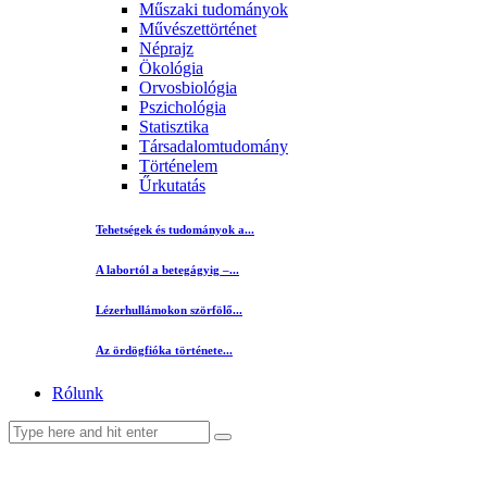
Műszaki tudományok
Művészettörténet
Néprajz
Ökológia
Orvosbiológia
Pszichológia
Statisztika
Társadalomtudomány
Történelem
Űrkutatás
Tehetségek és tudományok a...
A labortól a betegágyig –...
Lézerhullámokon szörfölő...
Az ördögfióka története...
Rólunk