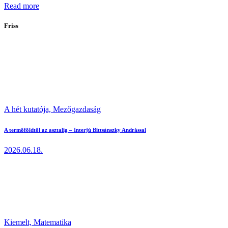
Read more
Friss
A hét kutatója,
Mezőgazdaság
A termőföldtől az asztalig – Interjú Bittsánszky Andrással
2026.06.18.
Kiemelt,
Matematika