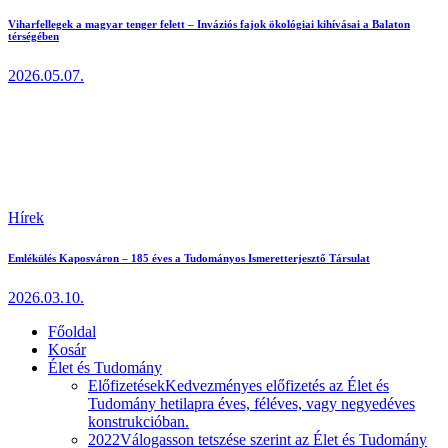
Viharfellegek a magyar tenger felett – Inváziós fajok ökológiai kihívásai a Balaton
térségében
2026.05.07.
Hírek
Emlékülés Kaposváron – 185 éves a Tudományos Ismeretterjesztő Társulat
2026.03.10.
Főoldal
Kosár
Élet és Tudomány
Előfizetések
Kedvezményes előfizetés az Élet és
Tudomány hetilapra éves, féléves, vagy negyedéves
konstrukcióban.
2022
Válogasson tetszése szerint az Élet és Tudomány