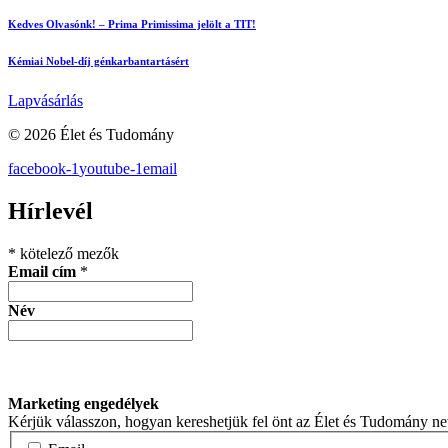
Kedves Olvasónk! – Prima Primissima jelölt a TIT!
Kémiai Nobel-díj génkarbantartásért
Lapvásárlás
© 2026 Élet és Tudomány
facebook-1
youtube-1
email
Hírlevél
*
kötelező mezők
Email cím
*
Név
Marketing engedélyek
Kérjük válasszon, hogyan kereshetjük fel önt az Élet és Tudomány n