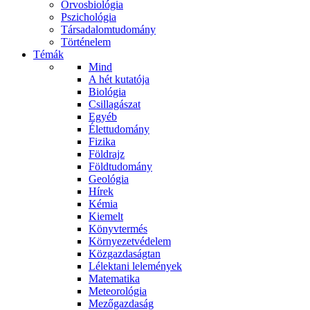
Orvosbiológia
Pszichológia
Társadalomtudomány
Történelem
Témák
Mind
A hét kutatója
Biológia
Csillagászat
Egyéb
Élettudomány
Fizika
Földrajz
Földtudomány
Geológia
Hírek
Kémia
Kiemelt
Könyvtermés
Környezetvédelem
Közgazdaságtan
Lélektani lelemények
Matematika
Meteorológia
Mezőgazdaság