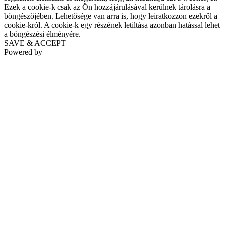
Ezek a cookie-k csak az Ön hozzájárulásával kerülnek tárolásra a
böngészőjében. Lehetősége van arra is, hogy leiratkozzon ezekről a
cookie-król. A cookie-k egy részének letiltása azonban hatással lehet
a böngészési élményére.
SAVE & ACCEPT
Powered by