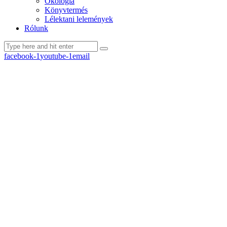
Ökológia
Könyvtermés
Lélektani lelemények
Rólunk
facebook-1
youtube-1
email