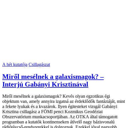
A hét kutatója
Csillagászat
Miről mesélnek a galaxismagok? –
Interjú Gabányi Krisztinával
Miről mesélnek a galaxismagok? Kevés olyan egzotikus égi
objektum van, amely annyira izgatná az érdeklődők fantáziáját, mint
a fekete lyukak és a kvazárok. Ilyen égitesteket vizsgál Gabányi
Krisztina csillagász a FÖMI penci Kozmikus Geodéziai
Obszervatórium munkacsoportjában. Az OTKA által támogatott
programban a kutatók kontinenseken átívelő nagy bázisvonalú
rádiótávcső-rendszerekkel is dolgoznak. Ezekkel jóval nagyobb