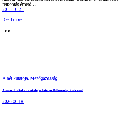
felbontás érhető…
2015.10.21.
Read more
Friss
A hét kutatója,
Mezőgazdaság
A termőföldtől az asztalig – Interjú Bittsánszky Andrással
2026.06.18.