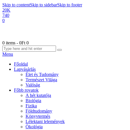
Skip to content
Skip to sidebar
Skip to footer
20K
740
0
0 items
-
0Ft
0
Menu
Főoldal
Lapvásárlás
Élet és Tudomány
Természet Világa
Valóság
Főbb rovatok
A hét kutatója
Biológia
Fizika
Földtudomány
Könyvtermés
Lélektani lelemények
Ökológia