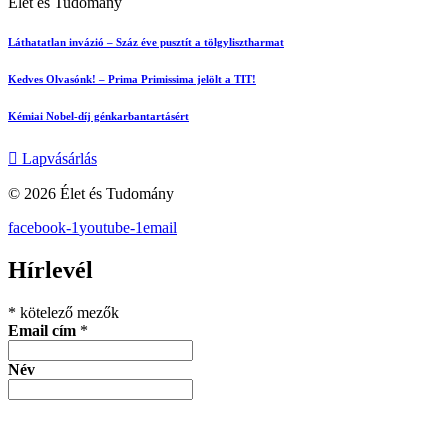
Élet és Tudomány
Láthatatlan invázió – Száz éve pusztít a tölgylisztharmat
Kedves Olvasónk! – Prima Primissima jelölt a TIT!
Kémiai Nobel-díj génkarbantartásért
Lapvásárlás
© 2026 Élet és Tudomány
facebook-1
youtube-1
email
Hírlevél
*
kötelező mezők
Email cím
*
Név