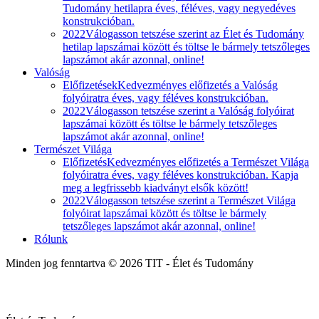
Tudomány hetilapra éves, féléves, vagy negyedéves
konstrukcióban.
2022
Válogasson tetszése szerint az Élet és Tudomány
hetilap lapszámai között és töltse le bármely tetszőleges
lapszámot akár azonnal, online!
Valóság
Előfizetések
Kedvezményes előfizetés a Valóság
folyóiratra éves, vagy féléves konstrukcióban.
2022
Válogasson tetszése szerint a Valóság folyóirat
lapszámai között és töltse le bármely tetszőleges
lapszámot akár azonnal, online!
Természet Világa
Előfizetés
Kedvezményes előfizetés a Természet Világa
folyóiratra éves, vagy féléves konstrukcióban. Kapja
meg a legfrissebb kiadványt elsők között!
2022
Válogasson tetszése szerint a Természet Világa
folyóirat lapszámai között és töltse le bármely
tetszőleges lapszámot akár azonnal, online!
Rólunk
Minden jog fenntartva © 2026 TIT - Élet és Tudomány