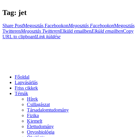
Tag: jet
Share Post
Megosztás Facebookon
Megosztás Facebookon
Megosztás
Twitteren
Megosztás Twitteren
Elküld emailben
Elküld emailben
Copy
URL to clipboard
Link küldése
Főoldal
Lapvásárlás
Friss cikkek
Témák
Hírek
Csillagászat
Társadalomtudomány
Fizika
Kiemelt
Élettudomány
Orvosbiológia