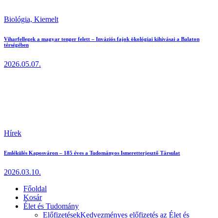
Biológia,
Kiemelt
Viharfellegek a magyar tenger felett – Inváziós fajok ökológiai kihívásai a Balaton
térségében
2026.05.07.
Hírek
Emlékülés Kaposváron – 185 éves a Tudományos Ismeretterjesztő Társulat
2026.03.10.
Főoldal
Kosár
Élet és Tudomány
Előfizetések
Kedvezményes előfizetés az Élet és