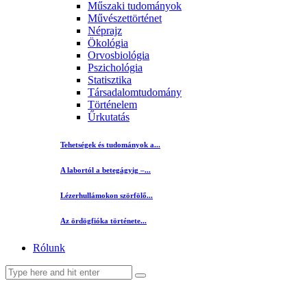
Műszaki tudományok
Művészettörténet
Néprajz
Ökológia
Orvosbiológia
Pszichológia
Statisztika
Társadalomtudomány
Történelem
Űrkutatás
Tehetségek és tudományok a...
A labortól a betegágyig –...
Lézerhullámokon szörfölő...
Az ördögfióka története...
Rólunk