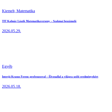
Kiemelt,
Matematika
TIT Kalmár László Matematikaverseny – Szakmai beszámoló
2026.05.29.
Egyéb
Interjú Krausz Ferenc professzorral – Élvonallal a világra szóló eredményekért
2026.05.18.