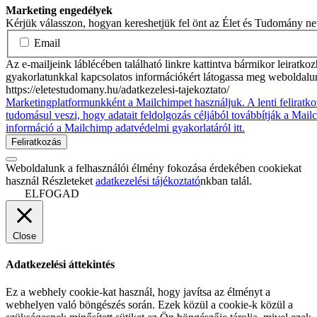
Marketing engedélyek
Kérjük válasszon, hogyan kereshetjük fel önt az Élet és Tudomány n
Email
Az e-mailjeink láblécében található linkre kattintva bármikor leiratko
gyakorlatunkkal kapcsolatos információkért látogassa meg weboldalu
https://eletestudomany.hu/adatkezelesi-tajekoztato/
Marketingplatformunkként a Mailchimpet használjuk. A lenti feliratko
tudomásul veszi, hogy adatait feldolgozás céljából továbbítják a Mai
információ a Mailchimp adatvédelmi gyakorlatáról itt.
Weboldalunk a felhasználói élmény fokozása érdekében cookiekat
használ Részleteket
adatkezelési tájékoztató
nkban talál.
ELFOGAD
Close
Adatkezelési áttekintés
Ez a webhely cookie-kat használ, hogy javítsa az élményt a
webhelyen való böngészés során. Ezek közül a cookie-k közül a