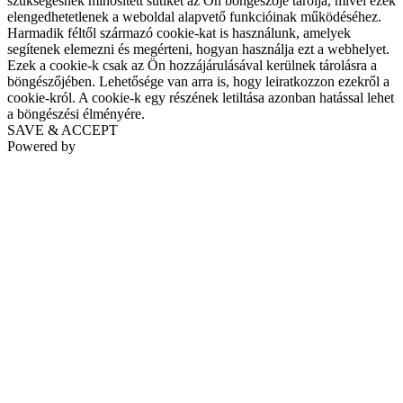
szükségesnek minősített sütiket az Ön böngészője tárolja, mivel ezek
elengedhetetlenek a weboldal alapvető funkcióinak működéséhez.
Harmadik féltől származó cookie-kat is használunk, amelyek
segítenek elemezni és megérteni, hogyan használja ezt a webhelyet.
Ezek a cookie-k csak az Ön hozzájárulásával kerülnek tárolásra a
böngészőjében. Lehetősége van arra is, hogy leiratkozzon ezekről a
cookie-król. A cookie-k egy részének letiltása azonban hatással lehet
a böngészési élményére.
SAVE & ACCEPT
Powered by