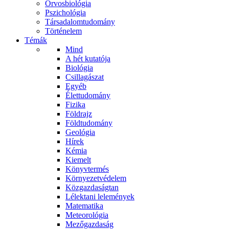
Orvosbiológia
Pszichológia
Társadalomtudomány
Történelem
Témák
Mind
A hét kutatója
Biológia
Csillagászat
Egyéb
Élettudomány
Fizika
Földrajz
Földtudomány
Geológia
Hírek
Kémia
Kiemelt
Könyvtermés
Környezetvédelem
Közgazdaságtan
Lélektani lelemények
Matematika
Meteorológia
Mezőgazdaság