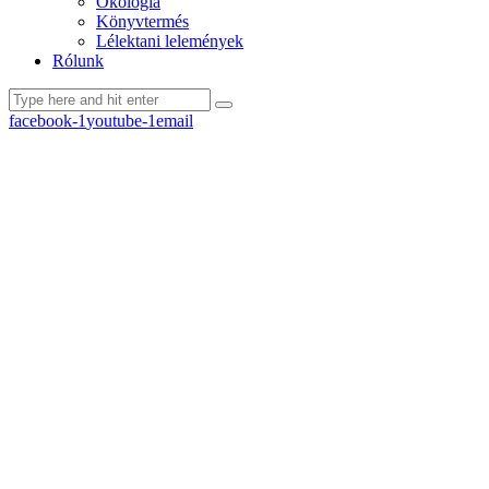
Ökológia
Könyvtermés
Lélektani lelemények
Rólunk
facebook-1
youtube-1
email