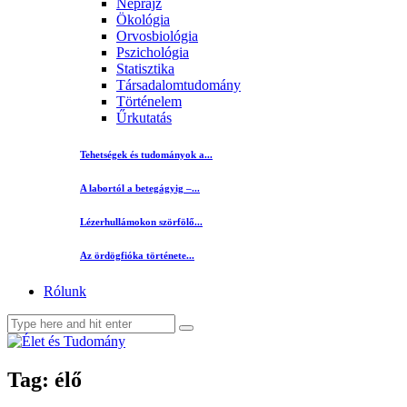
Néprajz
Ökológia
Orvosbiológia
Pszichológia
Statisztika
Társadalomtudomány
Történelem
Űrkutatás
Tehetségek és tudományok a...
A labortól a betegágyig –...
Lézerhullámokon szörfölő...
Az ördögfióka története...
Rólunk
Tag: élő