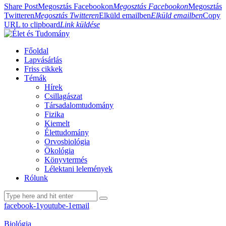
Share Post
Megosztás Facebookon
Megosztás Facebookon
Megosztás
Twitteren
Megosztás Twitteren
Elküld emailben
Elküld emailben
Copy
URL to clipboard
Link küldése
Főoldal
Lapvásárlás
Friss cikkek
Témák
Hírek
Csillagászat
Társadalomtudomány
Fizika
Kiemelt
Élettudomány
Orvosbiológia
Ökológia
Könyvtermés
Lélektani lelemények
Rólunk
facebook-1
youtube-1
email
Biológia