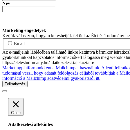
Név
Marketing engedélyek
Kérjük válasszon, hogyan kereshetjük fel önt az Élet és Tudomány n
Email
Az e-mailjeink láblécében található linkre kattintva bármikor leiratko
gyakorlatunkkal kapcsolatos információkért látogassa meg weboldalu
https://eletestudomany.hu/adatkezelesi-tajekoztato/
Marketingplatformunkként a Mailchimpet használjuk. A lenti feliratko
tudomásul veszi, hogy adatait feldolgozás céljából továbbítják a Mai
információ a Mailchimp adatvédelmi gyakorlatáról itt.
Close
Adatkezelési áttekintés