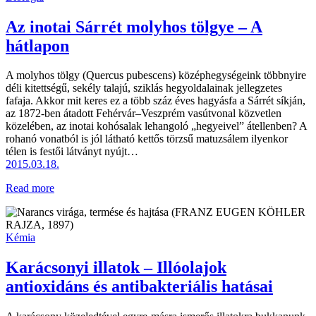
Az inotai Sárrét molyhos tölgye – A
hátlapon
A molyhos tölgy (Quercus pubescens) középhegységeink többnyire
déli kitettségű, sekély talajú, sziklás hegyoldalainak jellegzetes
fafaja. Akkor mit keres ez a több száz éves hagyásfa a Sárrét síkján,
az 1872-ben átadott Fehérvár–Veszprém vasútvonal közvetlen
közelében, az inotai kohósalak lehangoló „hegyeivel” átellenben? A
rohanó vonatból is jól látható kettős törzsű matuzsálem ilyenkor
télen is festői látványt nyújt…
2015.03.18.
Read more
Kémia
Karácsonyi illatok – Illóolajok
antioxidáns és antibakteriális hatásai