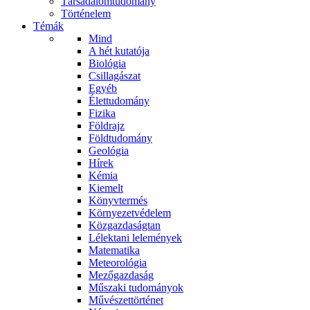
Társadalomtudomány
Történelem
Témák
Mind
A hét kutatója
Biológia
Csillagászat
Egyéb
Élettudomány
Fizika
Földrajz
Földtudomány
Geológia
Hírek
Kémia
Kiemelt
Könyvtermés
Környezetvédelem
Közgazdaságtan
Lélektani lelemények
Matematika
Meteorológia
Mezőgazdaság
Műszaki tudományok
Művészettörténet