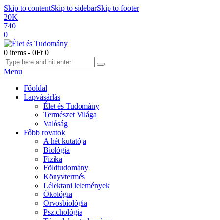
Skip to content
Skip to sidebar
Skip to footer
20K
740
0
0 items
-
0Ft
0
Menu
Főoldal
Lapvásárlás
Élet és Tudomány
Természet Világa
Valóság
Főbb rovatok
A hét kutatója
Biológia
Fizika
Földtudomány
Könyvtermés
Lélektani lelemények
Ökológia
Orvosbiológia
Pszichológia