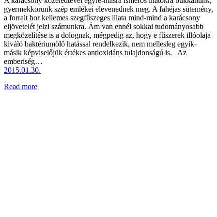
A karácsony közeledtével egyre-másra ismerős illatokra bukkanunk,
gyermekkorunk szép emlékei elevenednek meg. A fahéjas sütemény,
a forralt bor kellemes szegfűszeges illata mind-mind a karácsony
eljövetelét jelzi számunkra. Ám van ennél sokkal tudományosabb
megközelítése is a dolognak, mégpedig az, hogy e fűszerek illóolaja
kiváló baktériumölő hatással rendelkezik, nem mellesleg egyik-
másik képviselőjük értékes antioxidáns tulajdonságú is. Az
emberiség…
2015.01.30.
Read more