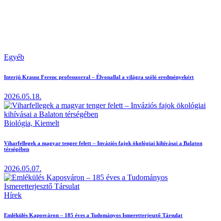
Egyéb
Interjú Krausz Ferenc professzorral – Élvonallal a világra szóló eredményekért
2026.05.18.
Biológia,
Kiemelt
Viharfellegek a magyar tenger felett – Inváziós fajok ökológiai kihívásai a Balaton
térségében
2026.05.07.
Hírek
Emlékülés Kaposváron – 185 éves a Tudományos Ismeretterjesztő Társulat