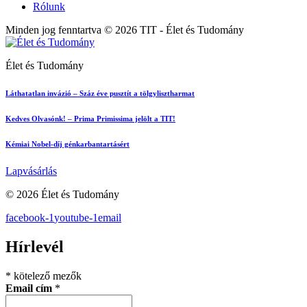
Rólunk
Minden jog fenntartva © 2026 TIT - Élet és Tudomány
Élet és Tudomány
Láthatatlan invázió – Száz éve pusztít a tölgylisztharmat
Kedves Olvasónk! – Prima Primissima jelölt a TIT!
Kémiai Nobel-díj génkarbantartásért
Lapvásárlás
© 2026 Élet és Tudomány
facebook-1
youtube-1
email
Hírlevél
*
kötelező mezők
Email cím
*