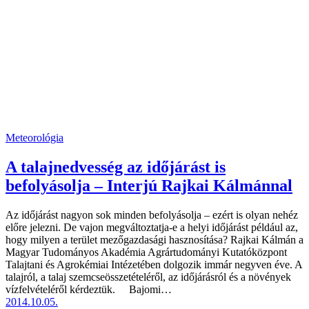
Meteorológia
A talajnedvesség az időjárást is
befolyásolja – Interjú Rajkai Kálmánnal
Az időjárást nagyon sok minden befolyásolja – ezért is olyan nehéz
előre jelezni. De vajon megváltoztatja-e a helyi időjárást például az,
hogy milyen a terület mezőgazdasági hasznosítása? Rajkai Kálmán a
Magyar Tudományos Akadémia Agrártudományi Kutatóközpont
Talajtani és Agrokémiai Intézetében dolgozik immár negyven éve. A
talajról, a talaj szemcseösszetételéről, az időjárásról és a növények
vízfelvételéről kérdeztük. Bajomi…
2014.10.05.