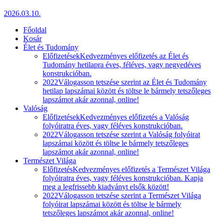
2026.03.10.
Főoldal
Kosár
Élet és Tudomány
Előfizetések
Kedvezményes előfizetés az Élet és
Tudomány hetilapra éves, féléves, vagy negyedéves
konstrukcióban.
2022
Válogasson tetszése szerint az Élet és Tudomány
hetilap lapszámai között és töltse le bármely tetszőleges
lapszámot akár azonnal, online!
Valóság
Előfizetések
Kedvezményes előfizetés a Valóság
folyóiratra éves, vagy féléves konstrukcióban.
2022
Válogasson tetszése szerint a Valóság folyóirat
lapszámai között és töltse le bármely tetszőleges
lapszámot akár azonnal, online!
Természet Világa
Előfizetés
Kedvezményes előfizetés a Természet Világa
folyóiratra éves, vagy féléves konstrukcióban. Kapja
meg a legfrissebb kiadványt elsők között!
2022
Válogasson tetszése szerint a Természet Világa
folyóirat lapszámai között és töltse le bármely
tetszőleges lapszámot akár azonnal, online!