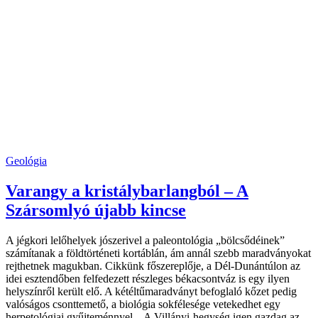
Geológia
Varangy a kristálybarlangból – A
Szársomlyó újabb kincse
A jégkori lelőhelyek jószerivel a paleontológia „bölcsődéinek”
számítanak a földtörténeti kortáblán, ám annál szebb maradványokat
rejthetnek magukban. Cikkünk főszereplője, a Dél-Dunántúlon az
idei esztendőben felfedezett részleges békacsontváz is egy ilyen
helyszínről került elő. A kétéltűmaradványt befoglaló kőzet pedig
valóságos csonttemető, a biológia sokfélesége vetekedhet egy
herpetológiai gyűjteménnyel. A Villányi-hegység igen gazdag az