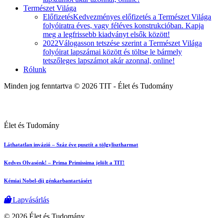
Természet Világa
Előfizetés
Kedvezményes előfizetés a Természet Világa
folyóiratra éves, vagy féléves konstrukcióban. Kapja
meg a legfrissebb kiadványt elsők között!
2022
Válogasson tetszése szerint a Természet Világa
folyóirat lapszámai között és töltse le bármely
tetszőleges lapszámot akár azonnal, online!
Rólunk
Minden jog fenntartva © 2026 TIT - Élet és Tudomány
Élet és Tudomány
Láthatatlan invázió – Száz éve pusztít a tölgylisztharmat
Kedves Olvasónk! – Prima Primissima jelölt a TIT!
Kémiai Nobel-díj génkarbantartásért
Lapvásárlás
© 2026 Élet és Tudomány