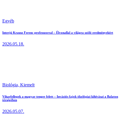
Egyéb
Interjú Krausz Ferenc professzorral – Élvonallal a világra szóló eredményekért
2026.05.18.
Biológia,
Kiemelt
Viharfellegek a magyar tenger felett – Inváziós fajok ökológiai kihívásai a Balaton
térségében
2026.05.07.