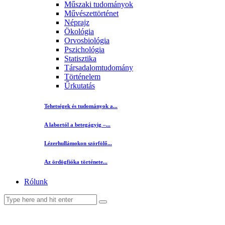
Műszaki tudományok
Művészettörténet
Néprajz
Ökológia
Orvosbiológia
Pszichológia
Statisztika
Társadalomtudomány
Történelem
Űrkutatás
Tehetségek és tudományok a...
A labortól a betegágyig –...
Lézerhullámokon szörfölő...
Az ördögfióka története...
Rólunk