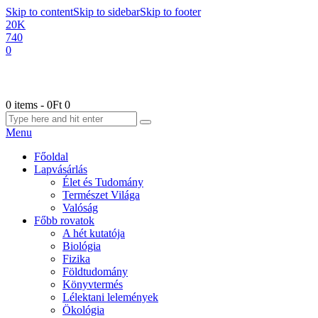
Skip to content
Skip to sidebar
Skip to footer
20K
740
0
0 items
-
0Ft
0
Menu
Főoldal
Lapvásárlás
Élet és Tudomány
Természet Világa
Valóság
Főbb rovatok
A hét kutatója
Biológia
Fizika
Földtudomány
Könyvtermés
Lélektani lelemények
Ökológia