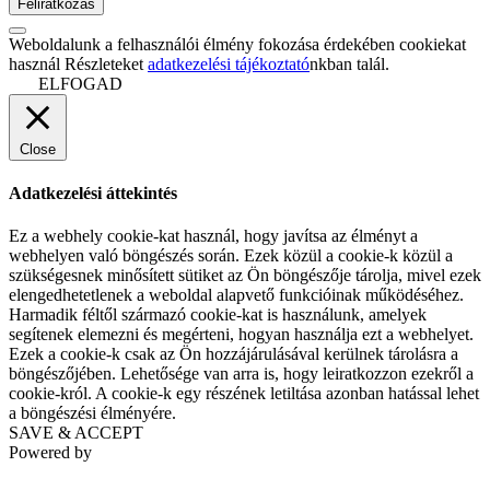
Weboldalunk a felhasználói élmény fokozása érdekében cookiekat
használ Részleteket
adatkezelési tájékoztató
nkban talál.
ELFOGAD
Close
Adatkezelési áttekintés
Ez a webhely cookie-kat használ, hogy javítsa az élményt a
webhelyen való böngészés során. Ezek közül a cookie-k közül a
szükségesnek minősített sütiket az Ön böngészője tárolja, mivel ezek
elengedhetetlenek a weboldal alapvető funkcióinak működéséhez.
Harmadik féltől származó cookie-kat is használunk, amelyek
segítenek elemezni és megérteni, hogyan használja ezt a webhelyet.
Ezek a cookie-k csak az Ön hozzájárulásával kerülnek tárolásra a
böngészőjében. Lehetősége van arra is, hogy leiratkozzon ezekről a
cookie-król. A cookie-k egy részének letiltása azonban hatással lehet
a böngészési élményére.
SAVE & ACCEPT
Powered by