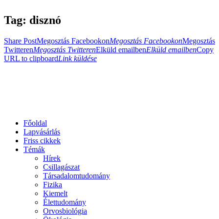
Tag: disznó
Share Post
Megosztás Facebookon
Megosztás Facebookon
Megosztás
Twitteren
Megosztás Twitteren
Elküld emailben
Elküld emailben
Copy
URL to clipboard
Link küldése
Főoldal
Lapvásárlás
Friss cikkek
Témák
Hírek
Csillagászat
Társadalomtudomány
Fizika
Kiemelt
Élettudomány
Orvosbiológia