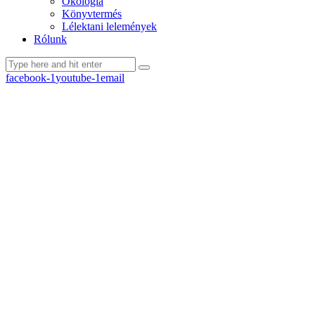
Ökológia
Könyvtermés
Lélektani lelemények
Rólunk
facebook-1
youtube-1
email