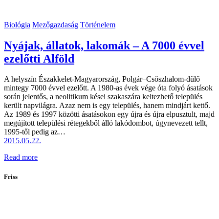
Biológia
Mezőgazdaság
Történelem
Nyájak, állatok, lakomák – A 7000 évvel
ezelőtti Alföld
A helyszín Északkelet-Magyarország, Polgár–Csőszhalom-dűlő
mintegy 7000 évvel ezelőtt. A 1980-as évek vége óta folyó ásatások
során jelentős, a neolitikum kései szakaszára keltezhető település
került napvilágra. Azaz nem is egy település, hanem mindjárt kettő.
Az 1989 és 1997 közötti ásatásokon egy újra és újra elpusztult, majd
megújított települési rétegekből álló lakódombot, úgynevezett tellt,
1995-től pedig az…
2015.05.22.
Read more
Friss