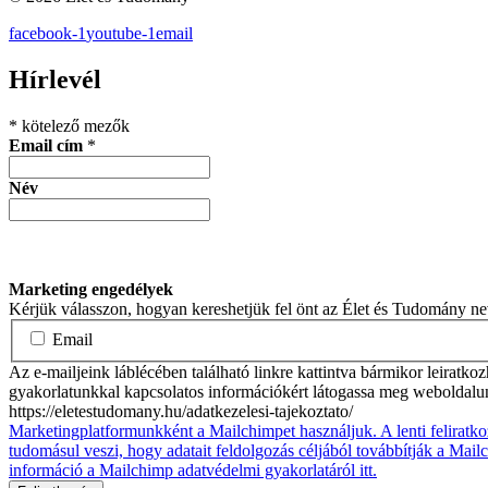
facebook-1
youtube-1
email
Hírlevél
*
kötelező mezők
Email cím
*
Név
Marketing engedélyek
Kérjük válasszon, hogyan kereshetjük fel önt az Élet és Tudomány n
Email
Az e-mailjeink láblécében található linkre kattintva bármikor leiratko
gyakorlatunkkal kapcsolatos információkért látogassa meg weboldalu
https://eletestudomany.hu/adatkezelesi-tajekoztato/
Marketingplatformunkként a Mailchimpet használjuk. A lenti feliratko
tudomásul veszi, hogy adatait feldolgozás céljából továbbítják a Mai
információ a Mailchimp adatvédelmi gyakorlatáról itt.