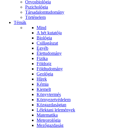
Orvosbiológia
Pszichológia
Társadalomtudomány
Történelem
Témák
Mind
A hét kutatója
Biológia
Csillagászat
Egyéb
Élettudomány
Fizika
Földrajz
Földtudomány
Geológia
Hírek
Kémia
Kiemelt
Könyvtermés
Környezetvédelem
Közgazdaságtan
Lélektani lelemények
Matematika
Meteorológia
Mezőgazdaság