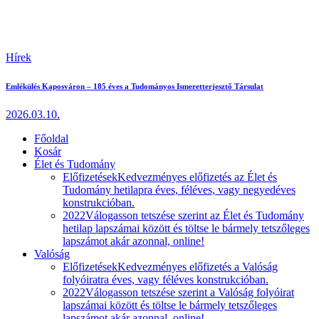
Hírek
Emlékülés Kaposváron – 185 éves a Tudományos Ismeretterjesztő Társulat
2026.03.10.
Főoldal
Kosár
Élet és Tudomány
Előfizetések
Kedvezményes előfizetés az Élet és
Tudomány hetilapra éves, féléves, vagy negyedéves
konstrukcióban.
2022
Válogasson tetszése szerint az Élet és Tudomány
hetilap lapszámai között és töltse le bármely tetszőleges
lapszámot akár azonnal, online!
Valóság
Előfizetések
Kedvezményes előfizetés a Valóság
folyóiratra éves, vagy féléves konstrukcióban.
2022
Válogasson tetszése szerint a Valóság folyóirat
lapszámai között és töltse le bármely tetszőleges
lapszámot akár azonnal, online!