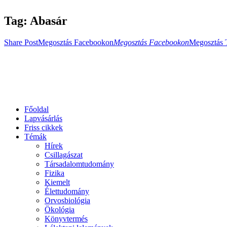
Tag: Abasár
Share Post
Megosztás Facebookon
Megosztás Facebookon
Megosztás 
Főoldal
Lapvásárlás
Friss cikkek
Témák
Hírek
Csillagászat
Társadalomtudomány
Fizika
Kiemelt
Élettudomány
Orvosbiológia
Ökológia
Könyvtermés