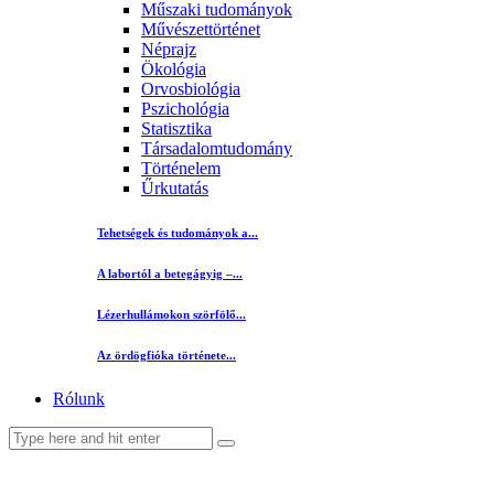
Műszaki tudományok
Művészettörténet
Néprajz
Ökológia
Orvosbiológia
Pszichológia
Statisztika
Társadalomtudomány
Történelem
Űrkutatás
Tehetségek és tudományok a...
A labortól a betegágyig –...
Lézerhullámokon szörfölő...
Az ördögfióka története...
Rólunk