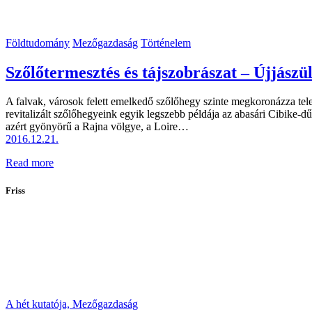
Földtudomány
Mezőgazdaság
Történelem
Szőlőtermesztés és tájszobrászat – Újjász
A falvak, városok felett emelkedő szőlőhegy szinte megkoronázza tele
revitalizált szőlőhegyeink egyik legszebb példája az abasári Cibike
azért gyönyörű a Rajna völgye, a Loire…
2016.12.21.
Read more
Friss
A hét kutatója,
Mezőgazdaság