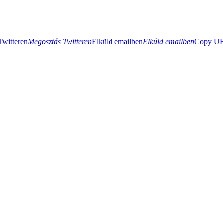
Twitteren
Megosztás Twitteren
Elküld emailben
Elküld emailben
Copy URL