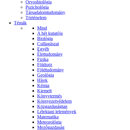
Orvosbiológia
Pszichológia
Társadalomtudomány
Történelem
Témák
Mind
A hét kutatója
Biológia
Csillagászat
Egyéb
Élettudomány
Fizika
Földrajz
Földtudomány
Geológia
Hírek
Kémia
Kiemelt
Könyvtermés
Környezetvédelem
Közgazdaságtan
Lélektani lelemények
Matematika
Meteorológia
Mezőgazdaság