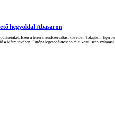
ülető hegyoldal Abasáron
püléseinket. Ezen a téren a rendszerváltást követően Tokajban, Egerben
-dűlő a Mátra tövében. Európa legcsodálatosabb tájai közül szép szám