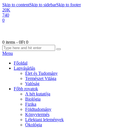
Skip to content
Skip to sidebar
Skip to footer
20K
740
0
0 items
-
0Ft
0
Menu
Főoldal
Lapvásárlás
Élet és Tudomány
Természet Világa
Valóság
Főbb rovatok
A hét kutatója
Biológia
Fizika
Földtudomány
Könyvtermés
Lélektani lelemények
Ökológia