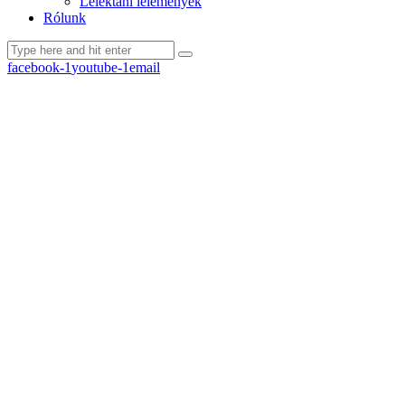
Lélektani lelemények
Rólunk
facebook-1
youtube-1
email