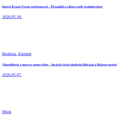
Interjú Krausz Ferenc professzorral – Élvonallal a világra szóló eredményekért
2026.05.18.
Biológia,
Kiemelt
Viharfellegek a magyar tenger felett – Inváziós fajok ökológiai kihívásai a Balaton térség
2026.05.07.
Hírek