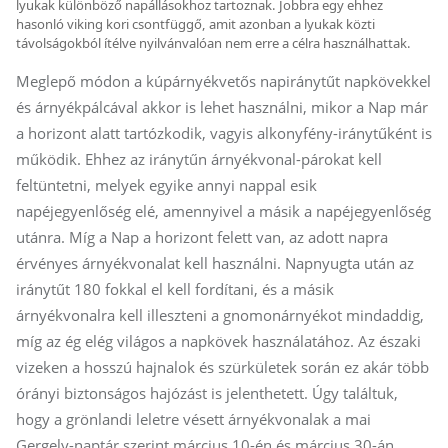
lyukak különböző napállásokhoz tartoznak. Jobbra egy ehhez
hasonló viking kori csontfüggő, amit azonban a lyukak közti
távolságokból ítélve nyilvánvalóan nem erre a célra használhattak.
Meglepő módon a kúpárnyékvetős napiránytűt napkövekkel
és árnyékpálcával akkor is lehet használni, mikor a Nap már
a horizont alatt tartózkodik, vagyis alkonyfény-iránytűként is
működik. Ehhez az iránytűn árnyékvonal-párokat kell
feltüntetni, melyek egyike annyi nappal esik
napéjegyenlőség elé, amennyivel a másik a napéjegyenlőség
utánra. Míg a Nap a horizont felett van, az adott napra
érvényes árnyékvonalat kell használni. Napnyugta után az
iránytűt 180 fokkal el kell fordítani, és a másik
árnyékvonalra kell illeszteni a gnomonárnyékot mindaddig,
míg az ég elég világos a napkövek használatához. Az északi
vizeken a hosszú hajnalok és szürkületek során ez akár több
órányi biztonságos hajózást is jelenthetett. Úgy találtuk,
hogy a grönlandi leletre vésett árnyékvonalak a mai
Gergely-naptár szerint március 10-én és március 30-án