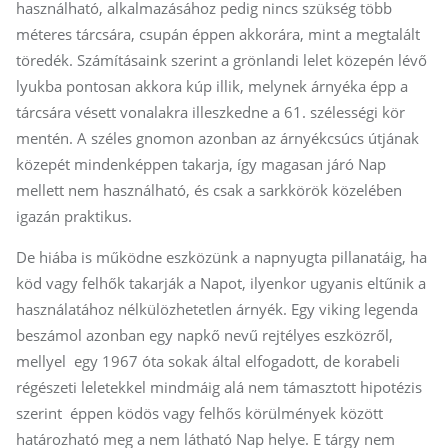
használható, alkalmazásához pedig nincs szükség több
méteres tárcsára, csupán éppen akkorára, mint a megtalált
töredék. Számításaink szerint a grönlandi lelet közepén lévő
lyukba pontosan akkora kúp illik, melynek árnyéka épp a
tárcsára vésett vonalakra illeszkedne a 61. szélességi kör
mentén. A széles gnomon azonban az árnyékcsúcs útjának
közepét mindenképpen takarja, így magasan járó Nap
mellett nem használható, és csak a sarkkörök közelében
igazán praktikus.
De hiába is működne eszközünk a napnyugta pillanatáig, ha
köd vagy felhők takarják a Napot, ilyenkor ugyanis eltűnik a
használatához nélkülözhetetlen árnyék. Egy viking legenda
beszámol azonban egy napkő nevű rejtélyes eszközről,
mellyel ­ egy 1967 óta sokak által elfogadott, de korabeli
régészeti leletekkel mindmáig alá nem támasztott hipotézis
szerint ­ éppen ködös vagy felhős körülmények között
határozható meg a nem látható Nap helye. E tárgy nem