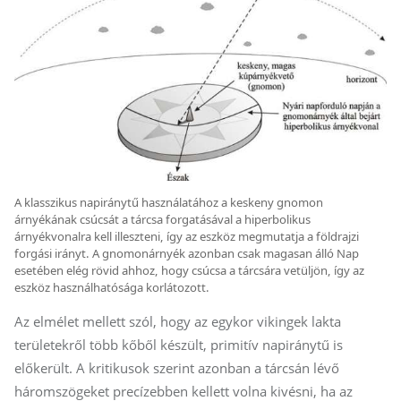
A klasszikus napiránytű használatához a keskeny gnomon
árnyékának csúcsát a tárcsa forgatásával a hiperbolikus
árnyékvonalra kell illeszteni, így az eszköz megmutatja a földrajzi
forgási irányt. A gnomonárnyék azonban csak magasan álló Nap
esetében elég rövid ahhoz, hogy csúcsa a tárcsára vetüljön, így az
eszköz használhatósága korlátozott.
Az elmélet mellett szól, hogy az egykor vikingek lakta
területekről több kőből készült, primitív napiránytű is
előkerült. A kritikusok szerint azonban a tárcsán lévő
háromszögeket precízebben kellett volna kivésni, ha az