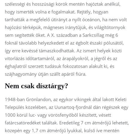
szélességi és hosszúsági körök mentén hajóztak anélkül,
hogy ismerték volna e fogalmakat. Rejtély, hogyan
tarthatták a megfelelő útirányt a nyílt óceánon, ha nem volt
hajózási térképük, mágneses iránytűjük, és világítótornyok
sem segítették őket. A X. században a Sarkcsillag még 6
foknál távolabb helyezkedett el az égbolt északi pólusától,
így erre kevéssé támaszkodhattak. Az ismert helyek közti
vitorlázás időtartamáról, az árapályokról, a jégről és az
éghajlatról szerzett tudásuk fokozatosan alakult ki, és
szájhagyomány útján szállt apáról fiúra.
Nem csak dísztárgy?
1948-ban Grönlandon, az egykor vikingek által lakott Keleti
Település közelében, az Uunartoq-fjordnál dán régészek egy
1000 körül luc- vagy vörösfenyőből készített, vésett
fatárcsatöredéket találtak. Eredetileg 7 cm átmérőjű lehetett,
közepén egy 1,7 cm átmérőjű lyukkal, külső íve mentén