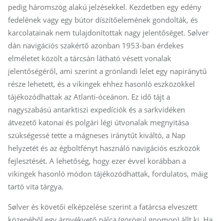
pedig háromszög alakú jelzésekkel. Kezdetben egy edény
fedelének vagy egy bútor díszítőelemének gondolták, és
karcolatainak nem tulajdonítottak nagy jelentőséget. Sølver
dán navigációs szakértő azonban 1953-ban érdekes
elméletet közölt a tárcsán látható vésett vonalak
jelentőségéről, ami szerint a grönlandi lelet egy napiránytű
része lehetett, és a vikingek ehhez hasonló eszközökkel
tájékozódhattak az Atlanti-óceánon. Ez idő tájt a
nagyszabású antarktiszi expedíciók és a sarkvidéken
átvezető katonai és polgári légi útvonalak megnyitása
szükségessé tette a mágneses iránytűt kiváltó, a Nap
helyzetét és az égboltfényt használó navigációs eszközök
fejlesztését. A lehetőség, hogy ezer évvel korábban a
vikingek hasonló módon tájékozódhattak, fordulatos, máig
tartó vita tárgya.
Sølver és követői elképzelése szerint a fatárcsa elveszett
közepéből egy árnyékvető pálca (görögül gnomon) állt ki. Ha