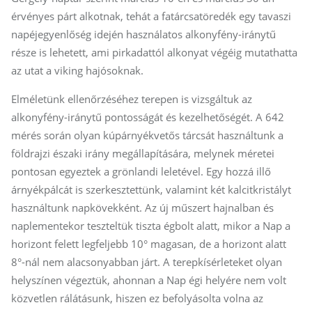
érvényes párt alkotnak, tehát a fatárcsatöredék egy tavaszi
napéjegyenlőség idején használatos alkonyfény-iránytű
része is lehetett, ami pirkadattól alkonyat végéig mutathatta
az utat a viking hajósoknak.
Elméletünk ellenőrzéséhez terepen is vizsgáltuk az
alkonyfény-iránytű pontosságát és kezelhetőségét. A 642
mérés során olyan kúpárnyékvetős tárcsát használtunk a
földrajzi északi irány megállapítására, melynek méretei
pontosan egyeztek a grönlandi leletével. Egy hozzá illő
árnyékpálcát is szerkesztettünk, valamint két kalcitkristályt
használtunk napkövekként. Az új műszert hajnalban és
naplementekor teszteltük tiszta égbolt alatt, mikor a Nap a
horizont felett legfeljebb 10° magasan, de a horizont alatt
8°-nál nem alacsonyabban járt. A terepkísérleteket olyan
helyszínen végeztük, ahonnan a Nap égi helyére nem volt
közvetlen rálátásunk, hiszen ez befolyásolta volna az