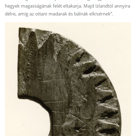
hegyek magasságának felét eltakarja. Majd Izlandtól annyira
délre, amíg az ottani madarak és bálnák elkísérnek”.