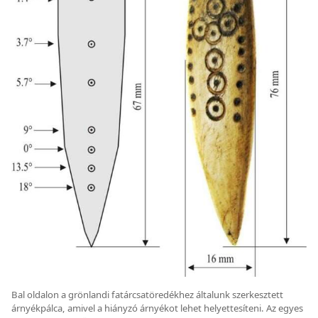
Bal oldalon a grönlandi fatárcsatöredékhez általunk szerkesztett
árnyékpálca, amivel a hiányzó árnyékot lehet helyettesíteni. Az egyes