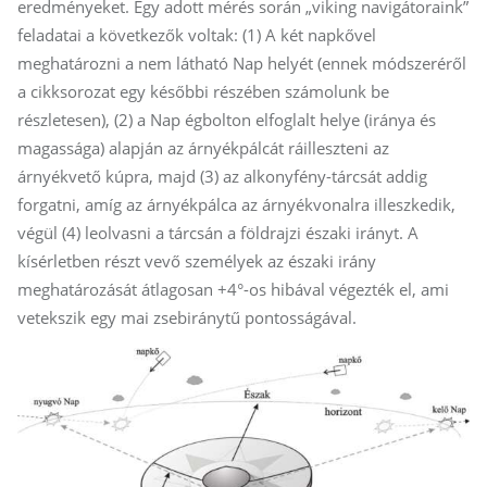
eredményeket. Egy adott mérés során „viking navigátoraink”
feladatai a következők voltak: (1) A két napkővel
meghatározni a nem látható Nap helyét (ennek módszeréről
a cikksorozat egy későbbi részében számolunk be
részletesen), (2) a Nap égbolton elfoglalt helye (iránya és
magassága) alapján az árnyékpálcát ráilleszteni az
árnyékvető kúpra, majd (3) az alkonyfény-tárcsát addig
forgatni, amíg az árnyékpálca az árnyékvonalra illeszkedik,
végül (4) leolvasni a tárcsán a földrajzi északi irányt. A
kísérletben részt vevő személyek az északi irány
meghatározását átlagosan +4°-os hibával végezték el, ami
vetekszik egy mai zsebiránytű pontosságával.