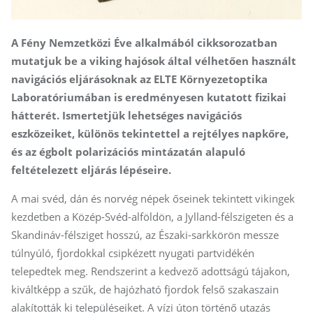
A Fény Nemzetközi Éve alkalmából cikksorozatban
mutatjuk be a viking hajósok által vélhetően használt
navigációs eljárásoknak az ELTE Környezetoptika
Laboratóriumában is eredményesen kutatott fizikai
hátterét. Ismertetjük lehetséges navigációs
eszközeiket, különös tekintettel a rejtélyes napkőre,
és az égbolt polarizációs mintázatán alapuló
feltételezett eljárás lépéseire.
A mai svéd, dán és norvég népek őseinek tekintett vikingek
kezdetben a Közép-Svéd-alföldön, a Jylland-félszigeten és a
Skandináv-félsziget hosszú, az Északi-sarkkörön messze
túlnyúló, fjordokkal csipkézett nyugati partvidékén
telepedtek meg. Rendszerint a kedvező adottságú tájakon,
kiváltképp a szűk, de hajózható fjordok felső szakaszain
alakították ki településeiket. A vízi úton történő utazás