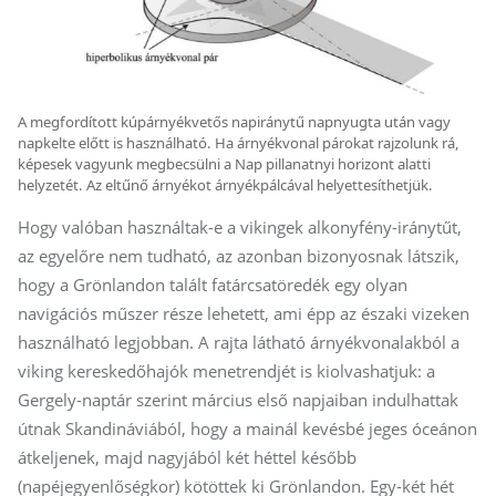
A megfordított kúpárnyékvetős napiránytű napnyugta után vagy
napkelte előtt is használható. Ha árnyékvonal párokat rajzolunk rá,
képesek vagyunk megbecsülni a Nap pillanatnyi horizont alatti
helyzetét. Az eltűnő árnyékot árnyékpálcával helyettesíthetjük.
Hogy valóban használtak-e a vikingek alkonyfény-iránytűt,
az egyelőre nem tudható, az azonban bizonyosnak látszik,
hogy a Grönlandon talált fatárcsatöredék egy olyan
navigációs műszer része lehetett, ami épp az északi vizeken
használható legjobban. A rajta látható árnyékvonalakból a
viking kereskedőhajók menetrendjét is kiolvashatjuk: a
Gergely-naptár szerint március első napjaiban indulhattak
útnak Skandináviából, hogy a mainál kevésbé jeges óceánon
átkeljenek, majd nagyjából két héttel később
(napéjegyenlőségkor) kötöttek ki Grönlandon. Egy-két hét