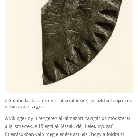
A Grönlandon talált rejtélyes fatárcsatöredék, aminek funkciója ma is
szakmai viták tárgya.
A vikingek nyílt tengeren alkalmazott navigációs módszerei
alig ismertek. A fő égtájak (észak, dél, kelet, nyugat)
útleírásokban való megjelenése azt jelzi, hogy a földrajzi