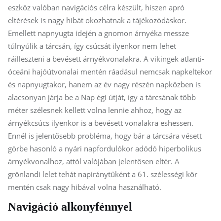
eszköz valóban navigációs célra készült, hiszen apró
eltérések is nagy hibát okozhatnak a tájékozódáskor.
Emellett napnyugta idején a gnomon árnyéka messze
túlnyúlik a tárcsán, így csúcsát ilyenkor nem lehet
ráilleszteni a bevésett árnyékvonalakra. A vikingek atlanti-
óceáni hajóútvonalai mentén ráadásul nemcsak napkeltekor
és napnyugtakor, hanem az év nagy részén napközben is
alacsonyan járja be a Nap égi útját, így a tárcsának több
méter szélesnek kellett volna lennie ahhoz, hogy az
árnyékcsúcs ilyenkor is a bevésett vonalakra eshessen.
Ennél is jelentősebb probléma, hogy bár a tárcsára vésett
görbe hasonló a nyári napfordulókor adódó hiperbolikus
árnyékvonalhoz, attól valójában jelentősen eltér. A
grönlandi lelet tehát napiránytűként a 61. szélességi kör
mentén csak nagy hibával volna használható.
Navigáció alkonyfénnyel