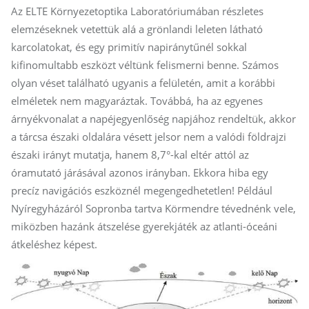
Az ELTE Környezetoptika Laboratóriumában részletes
elemzéseknek vetettük alá a grönlandi leleten látható
karcolatokat, és egy primitív napiránytűnél sokkal
kifinomultabb eszközt véltünk felismerni benne. Számos
olyan véset található ugyanis a felületén, amit a korábbi
elméletek nem magyaráztak. Továbbá, ha az egyenes
árnyékvonalat a napéjegyenlőség napjához rendeltük, akkor
a tárcsa északi oldalára vésett jelsor nem a valódi földrajzi
északi irányt mutatja, hanem 8,7°-kal eltér attól az
óramutató járásával azonos irányban. Ekkora hiba egy
precíz navigációs eszköznél megengedhetetlen! Például
Nyíregyházáról Sopronba tartva Körmendre tévednénk vele,
miközben hazánk átszelése gyerekjáték az atlanti-óceáni
átkeléshez képest.