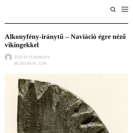
Alkonyfény-iránytű – Naviáció égre néző
vikingekkel
ÉLET ÉS TUDOMÁNY
BE 2015.04.16., 12:49