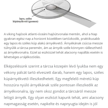
A viking hajósok atlanti-óceáni hajóútvonalai mentén, ahol a Nap
gyakran egész nap a horizont közelében tartózkodik, praktikusabb
egy lapos és széles kúp alakú árnyékvető. Árnyékának csúcsa messze
túlnyúlik a tárcsa peremén, ám az árnyék széle könnyen ráilleszthető
az árnyékvonalra. Ezzel az eszközzel tehát alacsony napállás esetén is
lehetséges a tájékozódás.
Elképzelésünk szerint a tárcsa közepén lévő lyukba nem egy
vékony pálcát tartó elveszett darab, hanem egy lapos, széles
kúpárnyékvető illeszkedhetett. Egy megfelelő méretű kúp
hosszúra nyúló árnyékának széle pontosan illeszkedik az
árnyékvonalra, így nem okoz gondot a tárcsáról messze
lelógó árnyék. Egy olyan eszközt kapunk tehát, ami alacsony
napmagasság esetén, napkelte és napnyugta idején is jól