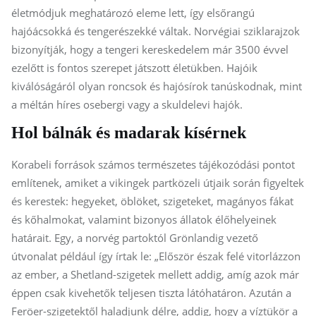
életmódjuk meghatározó eleme lett, így elsőrangú
hajóácsokká és tengerészekké váltak. Norvégiai sziklarajzok
bizonyítják, hogy a tengeri kereskedelem már 3500 évvel
ezelőtt is fontos szerepet játszott életükben. Hajóik
kiválóságáról olyan roncsok és hajósírok tanúskodnak, mint
a méltán híres osebergi vagy a skuldelevi hajók.
Hol bálnák és madarak kísérnek
Korabeli források számos természetes tájékozódási pontot
említenek, amiket a vikingek partközeli útjaik során figyeltek
és kerestek: hegyeket, öblöket, szigeteket, magányos fákat
és kőhalmokat, valamint bizonyos állatok élőhelyeinek
határait. Egy, a norvég partoktól Grönlandig vezető
útvonalat például így írtak le: „Először észak felé vitorlázzon
az ember, a Shetland-szigetek mellett addig, amíg azok már
éppen csak kivehetők teljesen tiszta látóhatáron. Azután a
Feröer-szigetektől haladjunk délre, addig, hogy a víztükör a