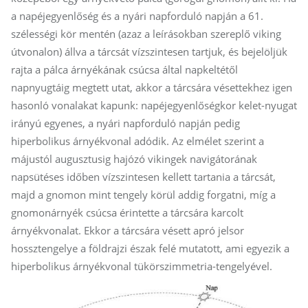
a napéjegyenlőség és a nyári napforduló napján a 61.
szélességi kör mentén (azaz a leírásokban szereplő viking
útvonalon) állva a tárcsát vízszintesen tartjuk, és bejelöljük
rajta a pálca árnyékának csúcsa által napkeltétől
napnyugtáig megtett utat, akkor a tárcsára vésettekhez igen
hasonló vonalakat kapunk: napéjegyenlőségkor kelet-nyugat
irányú egyenes, a nyári napforduló napján pedig
hiperbolikus árnyékvonal adódik. Az elmélet szerint a
májustól augusztusig hajózó vikingek navigátorának
napsütéses időben vízszintesen kellett tartania a tárcsát,
majd a gnomon mint tengely körül addig forgatni, míg a
gnomonárnyék csúcsa érintette a tárcsára karcolt
árnyékvonalat. Ekkor a tárcsára vésett apró jelsor
hossztengelye a földrajzi észak felé mutatott, ami egyezik a
hiperbolikus árnyékvonal tükörszimmetria-tengelyével.