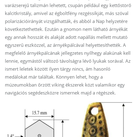
varázserejű talizmán lehetett, csupán például egy kettőstörő
kalcitkristály, amivel az égboltfény rezgéssíkját, más szóval
polarizációirányát vizsgálhatták, és abból a Nap helyzetére
következtethettek. Ezután a gnomon nem látható árnyékát
egy annak hosszát és alakját adott napállás mellett mutató
egyszerű eszközzel, az árnyékpálcával helyettesíthették. A
megfelelő árnyékpálcának jellegzetes nyílhegy alakúnak kell
lennie, egymástól változó távolságra lévő lyukak sorával. Az
ismert leletek között ilyen tárgy nincs, ám hasonló
medálokat már találtak. Könnyen lehet, hogy a
múzeumokban őrzött viking ékszerek közt valamikor egy
navigációs segédeszközre ismernek majd a régészek.