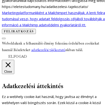
gyakorlatunkkal kapcsolatos információkért látogassa meg webo
https://eletestudomany.hu/adatkezelesi-tajekoztato/
Marketingplatformunkként a Mailchimpet használjuk. A lenti felir
tudomásul veszi, hogy adatait feldolgozás céljából továbbítják 
információ a Mailchimp adatvédelmi gyakorlatáról itt.
Weboldalunk a felhasználói élmény fokozása érdekében cookiekat
használ Részleteket
adatkezelési tájékoztató
nkban talál.
ELFOGAD
Close
Adatkezelési áttekintés
Ez a webhely cookie-kat használ, hogy javítsa az élményt a
webhelyen való böngészés során. Ezek közül a cookie-k közül