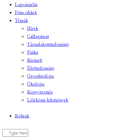
Lapvásárlás
Friss cikkek
Témák
Hírek
Csillagászat
Társadalomtudomány
Fizika
Kiemelt
Élettudomány
Orvosbiológia
Ökológia
Könyvtermés
Lélektani lelemények
Rólunk