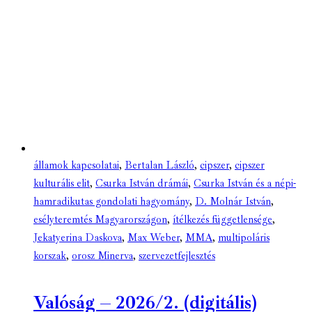
államok kapcsolatai
,
Bertalan László
,
cipszer
,
cipszer
kulturális elit
,
Csurka István drámái
,
Csurka István és a népi-
hamradikutas gondolati hagyomány
,
D. Molnár István
,
esélyteremtés Magyarországon
,
ítélkezés függetlensége
,
Jekatyerina Daskova
,
Max Weber
,
MMA
,
multipoláris
korszak
,
orosz Minerva
,
szervezetfejlesztés
Valóság – 2026/2. (digitális)