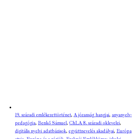
19. századi emlékezettörténet
,
A józanság hangjai
,
anyanyelv-
pedagógia
,
Benkő Sámuel
,
ChLA 8. századi oklevelei
,
digitális nyelvi adatbázisok
,
együttnevelés akadályai
,
Európa