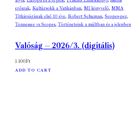
atyja
,
Európa és a régiók
,
Fraknói Emlékkönyv
,
iskolai
erőszak
,
Kultúrsokk a Vatikánban
,
MI könyvelő
,
MMA
Titkárságának első 10 éve
,
Robert Schuman
,
Scopes-per
,
Tennessee vs Scopes
,
Történeteink a múltban és a jelenben
Valóság – 2026/3. (digitális)
1 100
Ft
ADD TO CART