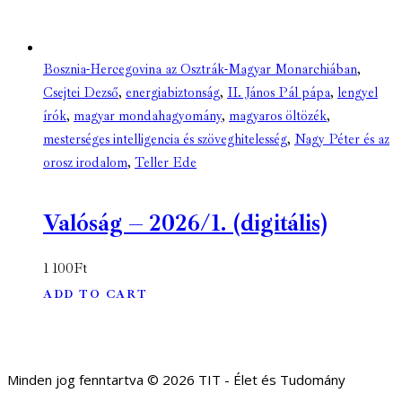
Bosznia-Hercegovina az Osztrák-Magyar Monarchiában
,
Csejtei Dezső
,
energiabiztonság
,
II. János Pál pápa
,
lengyel
írók
,
magyar mondahagyomány
,
magyaros öltözék
,
mesterséges intelligencia és szöveghitelesség
,
Nagy Péter és az
orosz irodalom
,
Teller Ede
Valóság – 2026/1. (digitális)
1 100
Ft
ADD TO CART
Minden jog fenntartva © 2026 TIT - Élet és Tudomány