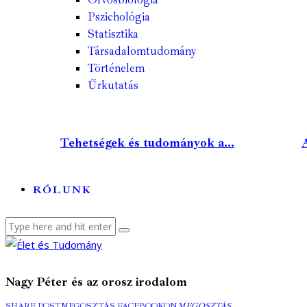
Pszichológia
Statisztika
Társadalomtudomány
Történelem
Űrkutatás
Tehetségek és tudományok a...
A
RÓLUNK
Nagy Péter és az orosz irodalom
SHARE POST
MEGOSZTÁS FACEBOOKON
MEGOSZTÁS