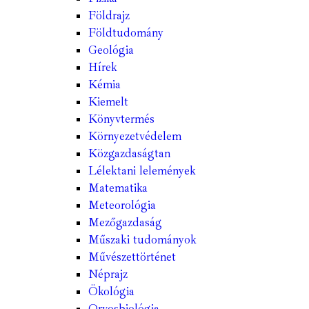
Földrajz
Földtudomány
Geológia
Hírek
Kémia
Kiemelt
Könyvtermés
Környezetvédelem
Közgazdaságtan
Lélektani lelemények
Matematika
Meteorológia
Mezőgazdaság
Műszaki tudományok
Művészettörténet
Néprajz
Ökológia
Orvosbiológia