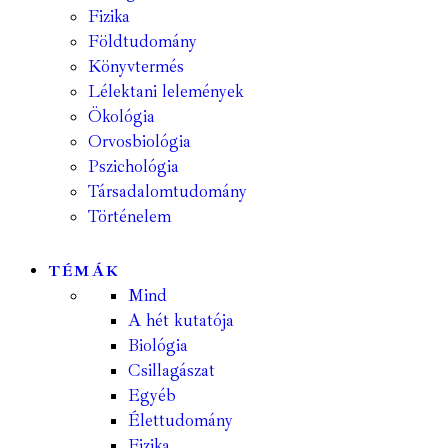
Fizika
Földtudomány
Könyvtermés
Lélektani lelemények
Ökológia
Orvosbiológia
Pszichológia
Társadalomtudomány
Történelem
TÉMÁK
Mind
A hét kutatója
Biológia
Csillagászat
Egyéb
Élettudomány
Fizika