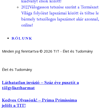
kiadványt elsők között!
2022
Válogasson tetszése szerint a Természet
Világa folyóirat lapszámai között és töltse le
bármely tetszőleges lapszámot akár azonnal,
online!
RÓLUNK
Minden jog fenntartva © 2026 TIT - Élet és Tudomány
Élet és Tudomány
Láthatatlan invázió – Száz éve pusztít a
tölgylisztharmat
Kedves Olvasónk! – Prima Primissima
jelölt a TIT!