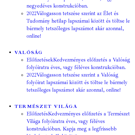
negyedéves konstrukcióban.
2022
Válogasson tetszése szerint az Élet és
Tudomány hetilap lapszámai között és töltse le
bármely tetszőleges lapszámot akár azonnal,
online!
VALÓSÁG
Előfizetések
Kedvezményes előfizetés a Valóság
folyóiratra éves, vagy féléves konstrukcióban.
2022
Válogasson tetszése szerint a Valóság
folyóirat lapszámai között és töltse le bármely
tetszőleges lapszámot akár azonnal, online!
TERMÉSZET VILÁGA
Előfizetés
Kedvezményes előfizetés a Természet
Világa folyóiratra éves, vagy féléves
konstrukcióban. Kapja meg a legfrissebb