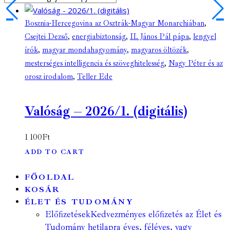
Bosznia-Hercegovina az Osztrák-Magyar Monarchiában
,
Csejtei Dezső
,
energiabiztonság
,
II. János Pál pápa
,
lengyel
írók
,
magyar mondahagyomány
,
magyaros öltözék
,
mesterséges intelligencia és szöveghitelesség
,
Nagy Péter és az
orosz irodalom
,
Teller Ede
Valóság – 2026/1. (digitális)
1 100
Ft
ADD TO CART
FŐOLDAL
KOSÁR
ÉLET ÉS TUDOMÁNY
Előfizetések
Kedvezményes előfizetés az Élet és
Tudomány hetilapra éves, féléves, vagy