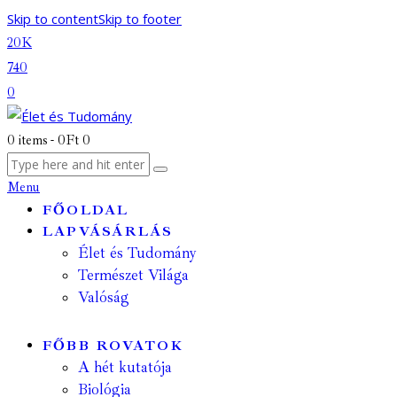
Skip to content
Skip to footer
20K
740
0
0 items
-
0Ft
0
Menu
FŐOLDAL
LAPVÁSÁRLÁS
Élet és Tudomány
Természet Világa
Valóság
FŐBB ROVATOK
A hét kutatója
Biológia