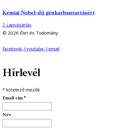
Kémiai Nobel-díj génkarbantartásért
Lapvásárlás
© 2026 Élet és Tudomány
facebook-1
youtube-1
email
Hírlevél
*
kötelező mezők
Email cím
*
Név