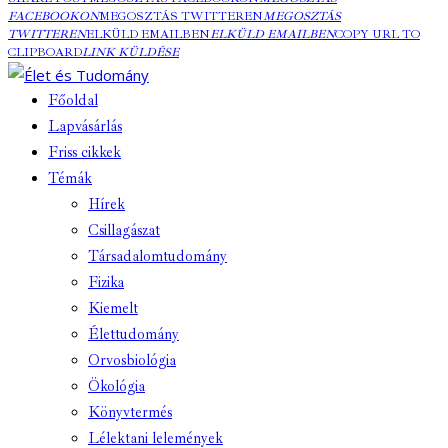
FACEBOOKON
MEGOSZTÁS TWITTEREN
MEGOSZTÁS
TWITTEREN
ELKÜLD EMAILBEN
ELKÜLD EMAILBEN
COPY URL TO
CLIPBOARD
LINK KÜLDÉSE
Főoldal
Lapvásárlás
Friss cikkek
Témák
Hírek
Csillagászat
Társadalomtudomány
Fizika
Kiemelt
Élettudomány
Orvosbiológia
Ökológia
Könyvtermés
Lélektani lelemények