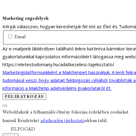
Marketing engedélyek
Kérjük válasszon, hogyan kereshetjük fel önt az Élet és Tudom
Email
Az e-mailjeink láblécében található linkre kattintva bármikor lei
gyakorlatunkkal kapcsolatos információkért látogassa meg webo
https://eletestudomany.hu/adatkezelesi-tajekoztato/
Marketingplatformunkként a Mailchimpet használjuk. A lenti felir
tudomásul veszi, hogy adatait feldolgozás céljából továbbítják 
információ a Mailchimp adatvédelmi gyakorlatáról itt.
Weboldalunk a felhasználói élmény fokozása érdekében cookiekat
használ Részleteket
adatkezelési tájékoztató
nkban talál.
ELFOGAD