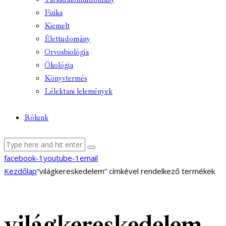
Fizika
Kiemelt
Élettudomány
Orvosbiológia
Ökológia
Könyvtermés
Lélektani lelemények
Rólunk
facebook-1
youtube-1
email
Kezdőlap
“világkereskedelem” címkével rendelkező termékek
világkereskedelem