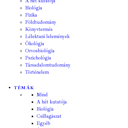
A hét kutatója
Biológia
Fizika
Földtudomány
Könyvtermés
Lélektani lelemények
Ökológia
Orvosbiológia
Pszichológia
Társadalomtudomány
Történelem
TÉMÁK
Mind
A hét kutatója
Biológia
Csillagászat
Egyéb