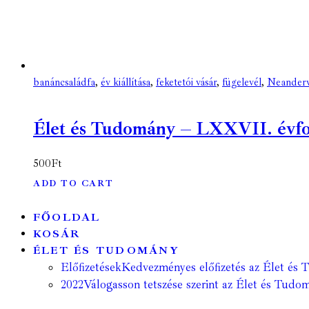
banáncsaládfa
,
év kiállítása
,
feketetói vásár
,
fügelevél
,
Neanderv
Élet és Tudomány – LXXVII. évfoly
500
Ft
ADD TO CART
FŐOLDAL
KOSÁR
ÉLET ÉS TUDOMÁNY
Előfizetések
Kedvezményes előfizetés az Élet és 
2022
Válogasson tetszése szerint az Élet és Tudom