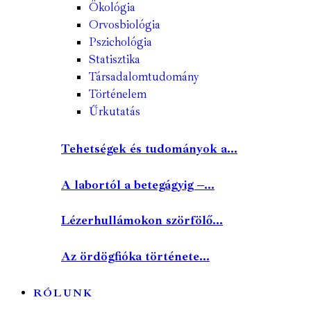
Ökológia
Orvosbiológia
Pszichológia
Statisztika
Társadalomtudomány
Történelem
Űrkutatás
Tehetségek és tudományok a...
A labortól a betegágyig –...
Lézerhullámokon szörfölő...
Az ördögfióka története...
RÓLUNK