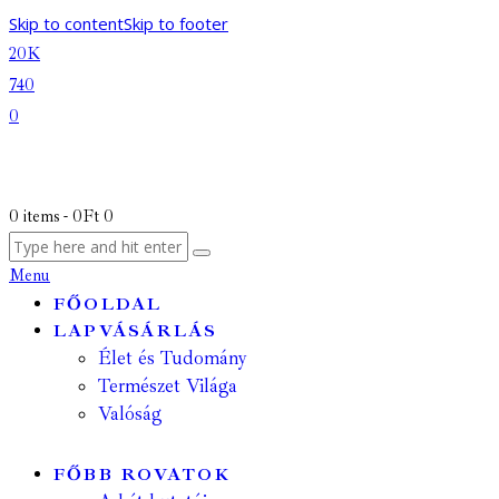
Skip to content
Skip to footer
20K
740
0
0 items
-
0Ft
0
Menu
FŐOLDAL
LAPVÁSÁRLÁS
Élet és Tudomány
Természet Világa
Valóság
FŐBB ROVATOK