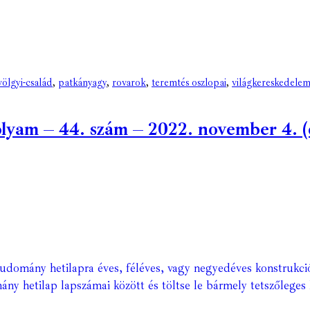
ölgyi-család
,
patkányagy
,
rovarok
,
teremtés oszlopai
,
világkereskedele
am – 44. szám – 2022. november 4. (di
Tudomány hetilapra éves, féléves, vagy negyedéves konstrukci
ány hetilap lapszámai között és töltse le bármely tetszőleges 