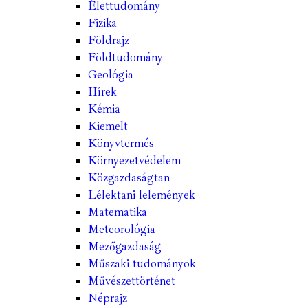
Élettudomány
Fizika
Földrajz
Földtudomány
Geológia
Hírek
Kémia
Kiemelt
Könyvtermés
Környezetvédelem
Közgazdaságtan
Lélektani lelemények
Matematika
Meteorológia
Mezőgazdaság
Műszaki tudományok
Művészettörténet
Néprajz