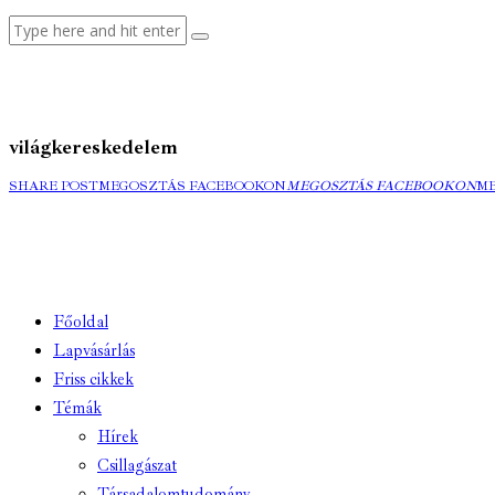
világkereskedelem
SHARE POST
MEGOSZTÁS FACEBOOKON
MEGOSZTÁS FACEBOOKON
M
Főoldal
Lapvásárlás
Friss cikkek
Témák
Hírek
Csillagászat
Társadalomtudomány