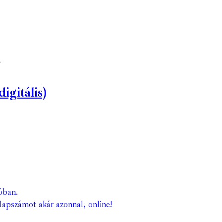
m
gitális)
óban.
lapszámot akár azonnal, online!