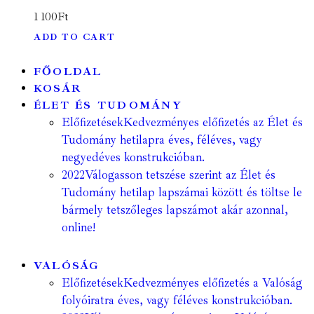
1 100
Ft
ADD TO CART
FŐOLDAL
KOSÁR
ÉLET ÉS TUDOMÁNY
Előfizetések
Kedvezményes előfizetés az Élet és
Tudomány hetilapra éves, féléves, vagy
negyedéves konstrukcióban.
2022
Válogasson tetszése szerint az Élet és
Tudomány hetilap lapszámai között és töltse le
bármely tetszőleges lapszámot akár azonnal,
online!
VALÓSÁG
Előfizetések
Kedvezményes előfizetés a Valóság
folyóiratra éves, vagy féléves konstrukcióban.