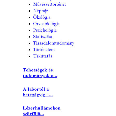
Művészettörténet
Néprajz
Ökológia
Orvosbiológia
Pszichológia
Statisztika
Társadalomtudomány
Történelem
Űrkutatás
Tehetségek és
tudományok a...
A labortól a
betegágyig –...
Lézerhullámokon
szörfölő...