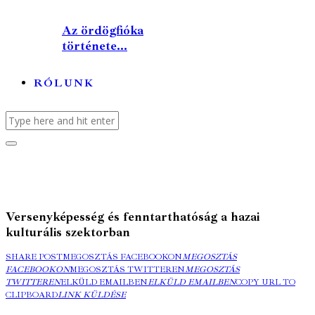
Az ördögfióka
története...
RÓLUNK
Versenyképesség és fenntarthatóság a hazai
kulturális szektorban
SHARE POST
MEGOSZTÁS FACEBOOKON
MEGOSZTÁS
FACEBOOKON
MEGOSZTÁS TWITTEREN
MEGOSZTÁS
TWITTEREN
ELKÜLD EMAILBEN
ELKÜLD EMAILBEN
COPY URL TO
CLIPBOARD
LINK KÜLDÉSE