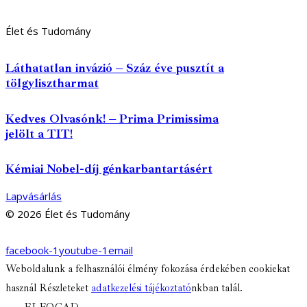
Élet és Tudomány
Láthatatlan invázió – Száz éve pusztít a
tölgylisztharmat
Kedves Olvasónk! – Prima Primissima
jelölt a TIT!
Kémiai Nobel-díj génkarbantartásért
Lapvásárlás
© 2026 Élet és Tudomány
facebook-1
youtube-1
email
Weboldalunk a felhasználói élmény fokozása érdekében cookiekat
használ Részleteket
adatkezelési tájékoztató
nkban talál.