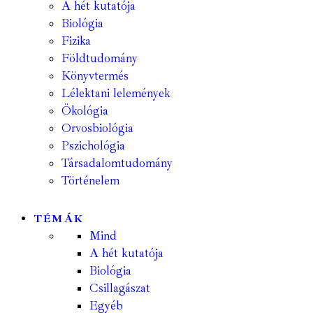
A hét kutatója
Biológia
Fizika
Földtudomány
Könyvtermés
Lélektani lelemények
Ökológia
Orvosbiológia
Pszichológia
Társadalomtudomány
Történelem
TÉMÁK
Mind
A hét kutatója
Biológia
Csillagászat
Egyéb