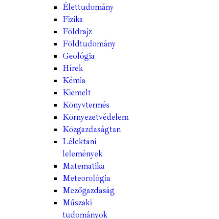
Élettudomány
Fizika
Földrajz
Földtudomány
Geológia
Hírek
Kémia
Kiemelt
Könyvtermés
Környezetvédelem
Közgazdaságtan
Lélektani
lelemények
Matematika
Meteorológia
Mezőgazdaság
Műszaki
tudományok