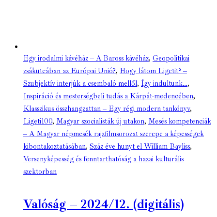
Egy irodalmi kávéház – A Baross kávéház
,
Geopolitikai
zsákutcában az Európai Unió?
,
Hogy látom Ligetit? –
Szubjektív interjúk a csembaló mellől
,
Így indultunk…
,
Inspiráció és mesterségbeli tudás a Kárpát-medencében
,
Klasszikus összhangzattan – Egy régi modern tankönyv
,
Ligeti100
,
Magyar szocialisták új utakon
,
Mesés kompetenciák
– A Magyar népmesék rajzfilmsorozat szerepe a képességek
kibontakoztatásában
,
Száz éve hunyt el William Bayliss
,
Versenyképesség és fenntarthatóság a hazai kulturális
szektorban
Valóság – 2024/12. (digitális)