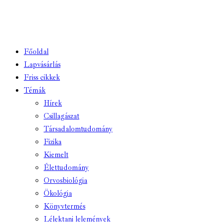
Főoldal
Lapvásárlás
Friss cikkek
Témák
Hírek
Csillagászat
Társadalomtudomány
Fizika
Kiemelt
Élettudomány
Orvosbiológia
Ökológia
Könyvtermés
Lélektani lelemények