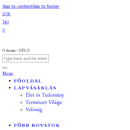
Skip to content
Skip to footer
20K
740
0
0 items
-
0Ft
0
Menu
FŐOLDAL
LAPVÁSÁRLÁS
Élet és Tudomány
Természet Világa
Valóság
FŐBB ROVATOK