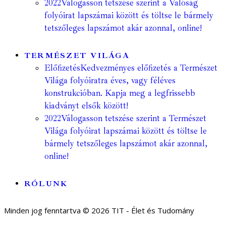
2022
Válogasson tetszése szerint a Valóság
folyóirat lapszámai között és töltse le bármely
tetszőleges lapszámot akár azonnal, online!
TERMÉSZET VILÁGA
Előfizetés
Kedvezményes előfizetés a Természet
Világa folyóiratra éves, vagy féléves
konstrukcióban. Kapja meg a legfrissebb
kiadványt elsők között!
2022
Válogasson tetszése szerint a Természet
Világa folyóirat lapszámai között és töltse le
bármely tetszőleges lapszámot akár azonnal,
online!
RÓLUNK
Minden jog fenntartva © 2026 TIT - Élet és Tudomány