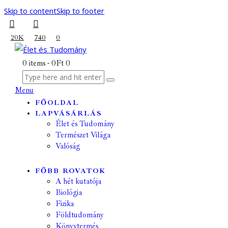
Skip to content
Skip to footer
20K
740
0
0 items
-
0Ft
0
Menu
FŐOLDAL
LAPVÁSÁRLÁS
Élet és Tudomány
Természet Világa
Valóság
FŐBB ROVATOK
A hét kutatója
Biológia
Fizika
Földtudomány
Könyvtermés