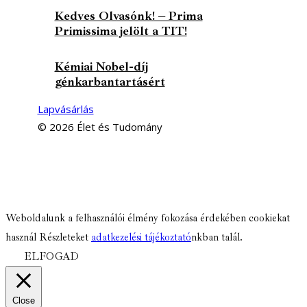
Kedves Olvasónk! – Prima
Primissima jelölt a TIT!
Kémiai Nobel-díj
génkarbantartásért
Lapvásárlás
© 2026 Élet és Tudomány
facebook-
youtube-
email
1
1
Weboldalunk a felhasználói élmény fokozása érdekében cookiekat
használ Részleteket
adatkezelési tájékoztató
nkban talál.
ELFOGAD
Close