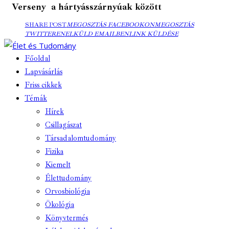
Verseny a hártyásszárnyúak között
MEGOSZTÁS
MEGOSZTÁS
SHARE POST
MEGOSZTÁS FACEBOOKON
MEGOSZTÁS
ELKÜLD
FACEBOOKON
COPY
TWITTEREN
TWITTEREN
ELKÜLD EMAILBEN
LINK KÜLDÉSE
EMAILBEN
URL
TO
Főoldal
CLIPBOARD
Lapvásárlás
Friss cikkek
Témák
Hírek
Csillagászat
Társadalomtudomány
Fizika
Kiemelt
Élettudomány
Orvosbiológia
Ökológia
Könyvtermés