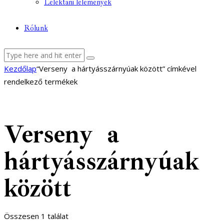
Lélektani lelemények
Rólunk
facebook-
youtube-
email
Kezdőlap
“Verseny a hártyásszárnyúak között” címkével
1
1
rendelkező termékek
Verseny a
hártyásszárnyúak
között
Összesen 1 találat