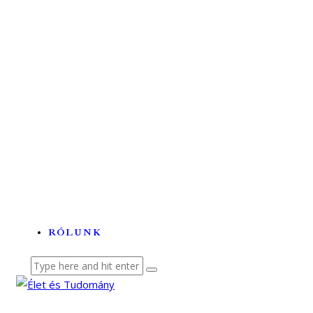
Tehetségek és tudományok a...
A labortól a betegágyig –...
Lézerhullámokon szörfölő...
Az ördögfióka története...
RÓLUNK