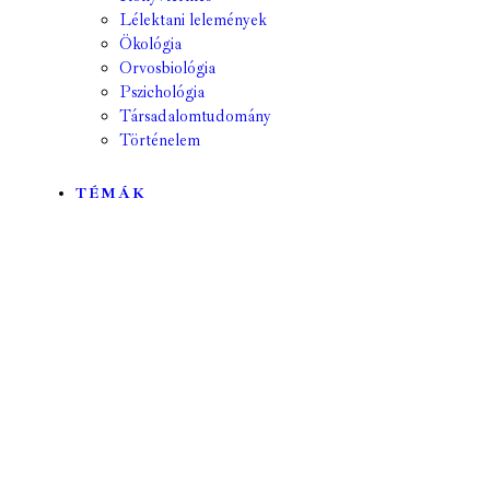
Lélektani lelemények
Ökológia
Orvosbiológia
Pszichológia
Társadalomtudomány
Történelem
TÉMÁK
Mind
A hét kutatója
Biológia
Csillagászat
Egyéb
Élettudomány
Fizika
Földrajz
Földtudomány
Geológia
Hírek