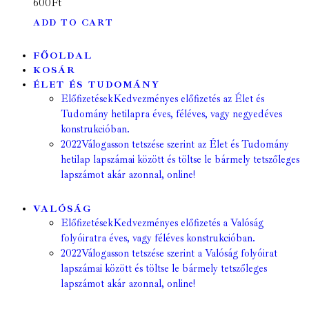
600
Ft
ADD TO CART
FŐOLDAL
KOSÁR
ÉLET ÉS TUDOMÁNY
Előfizetések
Kedvezményes előfizetés az Élet és
Tudomány hetilapra éves, féléves, vagy negyedéves
konstrukcióban.
2022
Válogasson tetszése szerint az Élet és Tudomány
hetilap lapszámai között és töltse le bármely tetszőleges
lapszámot akár azonnal, online!
VALÓSÁG
Előfizetések
Kedvezményes előfizetés a Valóság
folyóiratra éves, vagy féléves konstrukcióban.
2022
Válogasson tetszése szerint a Valóság folyóirat
lapszámai között és töltse le bármely tetszőleges
lapszámot akár azonnal, online!