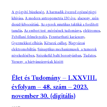
A gyógyító büszkeség
,
A harmadik évezred egészségügyi
kihívása
,
A modern antropometria 130 éve
,
alacsony szén-
dioxid-kibocsátású
,
Az egerek misztikus taktikái a fordított
tanulás
,
Az emberi test mérésének tudománya
,
elektromos
,
Felvillanó felmelegedés
,
Fenntartható karácsony
,
Gyermekkori elhízás
,
Kétarcú csillag
,
Nagyvárosi
elektromobilitás
,
Szinaptikus mechanizmusok a tumorok
növekedésében
,
Szöcskefül balti borostyánban
,
Tudatos
,
Verseny a hártyásszárnyúak között
Élet és Tudomány – LXXVIII.
évfolyam – 48. szám – 2023.
november 30. (digitális)