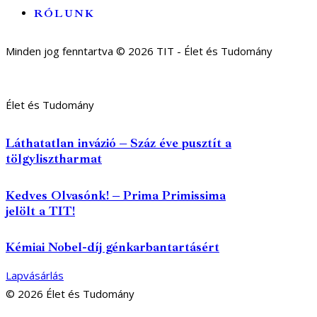
RÓLUNK
Minden jog fenntartva © 2026 TIT - Élet és Tudomány
Élet és Tudomány
Láthatatlan invázió – Száz éve pusztít a
tölgylisztharmat
Kedves Olvasónk! – Prima Primissima
jelölt a TIT!
Kémiai Nobel-díj génkarbantartásért
Lapvásárlás
© 2026 Élet és Tudomány