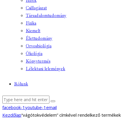
Hírek
Csillagászat
Társadalomtudomány
Fizika
Kiemelt
Élettudomány
Orvosbiológia
Ökológia
Könyvtermés
Lélektani lelemények
Rólunk
facebook-1
youtube-1
email
Kezdőlap
“vágótokvédelem” címkével rendelkező termékek