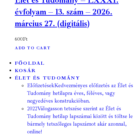
Élet és Tudomány – LXXXI.
évfolyam – 13. szám – 2026.
március 27. (digitális)
600
Ft
ADD TO CART
FŐOLDAL
KOSÁR
ÉLET ÉS TUDOMÁNY
Előfizetések
Kedvezményes előfizetés az Élet és
Tudomány hetilapra éves, féléves, vagy
negyedéves konstrukcióban.
2022
Válogasson tetszése szerint az Élet és
Tudomány hetilap lapszámai között és töltse le
bármely tetszőleges lapszámot akár azonnal,
online!