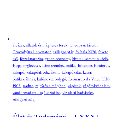
álcázás
,
állatok és mágneses terek
,
Cheops űrtávcső
,
Crocodylus lucivenator
,
csillagnaptár
,
év hala 2026
,
fekete
eső
,
fészekparazita
,
green economy
,
hivatali kommunikáció
,
Hopper-gleccser
,
Isten szemhez patika
,
Johannes Honterus
,
kakapó
,
kakapóafrodiziákum
,
kakapókaka
,
kassai
patikakiállítás
,
különc exobolygó
,
Leonardo da Vinci
,
LHS
1903
,
paduc
,
rejtőzés a mélyben
,
vágótok
,
vágótokvédelem
,
vándormadarak tájékozódása
,
víz alatti hadviselés
,
zöldgazdaság