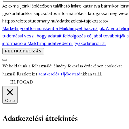
Az e-mailjeink láblécében található linkre kattintva bármikor lei
gyakorlatunkkal kapcsolatos információkért látogassa meg webo
https://eletestudomany.hu/adatkezelesi-tajekoztato/
Marketingplatformunkként a Mailchimpet használjuk. A lenti felir
tudomásul veszi, hogy adatait feldolgozás céljából továbbítják 
információ a Mailchimp adatvédelmi gyakorlatáról itt.
Weboldalunk a felhasználói élmény fokozása érdekében cookiekat
használ Részleteket
adatkezelési tájékoztató
nkban talál.
ELFOGAD
Close
Adatkezelési áttekintés