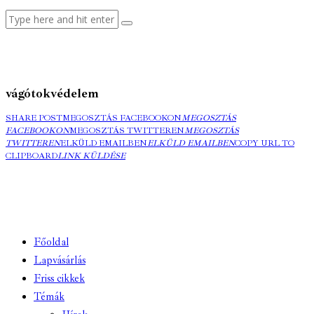
vágótokvédelem
SHARE POST
MEGOSZTÁS FACEBOOKON
MEGOSZTÁS
FACEBOOKON
MEGOSZTÁS TWITTEREN
MEGOSZTÁS
TWITTEREN
ELKÜLD EMAILBEN
ELKÜLD EMAILBEN
COPY URL TO
CLIPBOARD
LINK KÜLDÉSE
Főoldal
Lapvásárlás
Friss cikkek
Témák