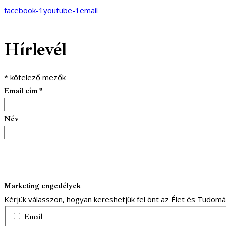
facebook-1
youtube-1
email
Hírlevél
*
kötelező mezők
Email cím
*
Név
Marketing engedélyek
Kérjük válasszon, hogyan kereshetjük fel önt az Élet és Tudom
Email