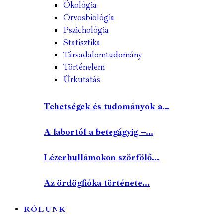
Ökológia
Orvosbiológia
Pszichológia
Statisztika
Társadalomtudomány
Történelem
Űrkutatás
Tehetségek és tudományok a...
A labortól a betegágyig –...
Lézerhullámokon szörfölő...
Az ördögfióka története...
RÓLUNK