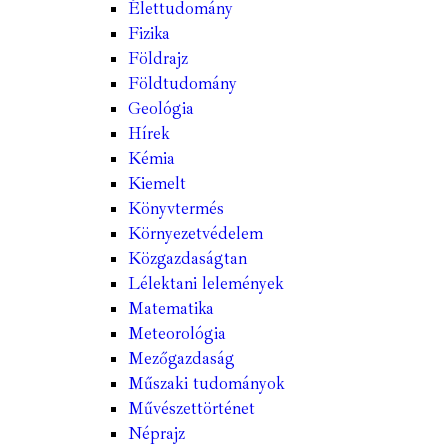
Élettudomány
Fizika
Földrajz
Földtudomány
Geológia
Hírek
Kémia
Kiemelt
Könyvtermés
Környezetvédelem
Közgazdaságtan
Lélektani lelemények
Matematika
Meteorológia
Mezőgazdaság
Műszaki tudományok
Művészettörténet
Néprajz