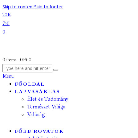
Skip to content
Skip to footer
20K
740
0
0 items
-
0Ft
0
Menu
FŐOLDAL
LAPVÁSÁRLÁS
Élet és Tudomány
Természet Világa
Valóság
FŐBB ROVATOK