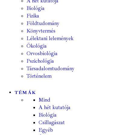
A hét kutatója
Biológia
Fizika
Földtudomány
Könyvtermés
Lélektani lelemények
Ökológia
Orvosbiológia
Pszichológia
Társadalomtudomány
Történelem
TÉMÁK
Mind
A hét kutatója
Biológia
Csillagászat
Egyéb