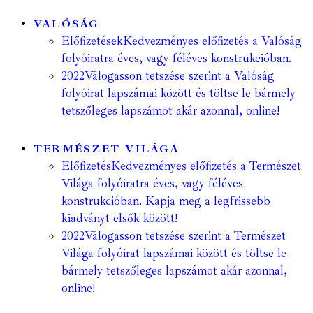
VALÓSÁG
Előfizetések
Kedvezményes előfizetés a Valóság
folyóiratra éves, vagy féléves konstrukcióban.
2022
Válogasson tetszése szerint a Valóság
folyóirat lapszámai között és töltse le bármely
tetszőleges lapszámot akár azonnal, online!
TERMÉSZET VILÁGA
Előfizetés
Kedvezményes előfizetés a Természet
Világa folyóiratra éves, vagy féléves
konstrukcióban. Kapja meg a legfrissebb
kiadványt elsők között!
2022
Válogasson tetszése szerint a Természet
Világa folyóirat lapszámai között és töltse le
bármely tetszőleges lapszámot akár azonnal,
online!