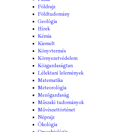
Földrajz
Földtudomány
Geológia
Hírek
Kémia
Kiemelt
Könyvtermés
Környezetvédelem
Közgazdaságtan
Lélektani lelemények
Matematika
Meteorológia
Mezőgazdaság
Műszaki tudományok
Művészettörténet
Néprajz
Ökológia
Orvosbiológia