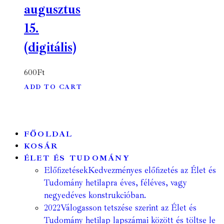
augusztus
15.
(digitális)
600
Ft
ADD TO CART
FŐOLDAL
KOSÁR
ÉLET ÉS TUDOMÁNY
Előfizetések
Kedvezményes előfizetés az Élet és
Tudomány hetilapra éves, féléves, vagy
negyedéves konstrukcióban.
2022
Válogasson tetszése szerint az Élet és
Tudomány hetilap lapszámai között és töltse le