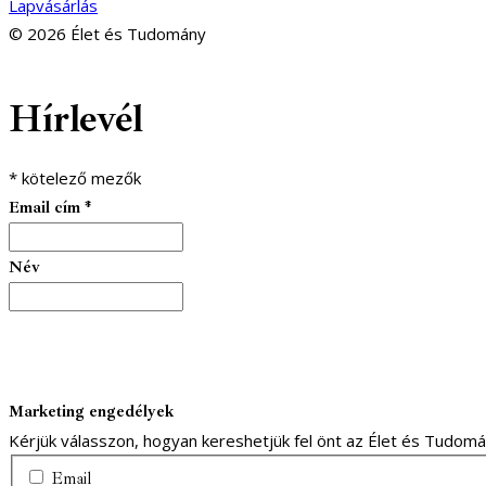
Lapvásárlás
© 2026 Élet és Tudomány
facebook-
youtube-
email
Hírlevél
1
1
*
kötelező mezők
Email cím
*
Név
Marketing engedélyek
Kérjük válasszon, hogyan kereshetjük fel önt az Élet és Tudom
Email