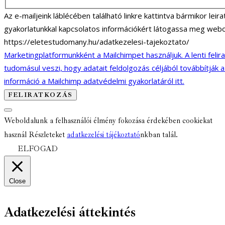
Az e-mailjeink láblécében található linkre kattintva bármikor lei
gyakorlatunkkal kapcsolatos információkért látogassa meg webo
https://eletestudomany.hu/adatkezelesi-tajekoztato/
Marketingplatformunkként a Mailchimpet használjuk. A lenti felir
tudomásul veszi, hogy adatait feldolgozás céljából továbbítják 
információ a Mailchimp adatvédelmi gyakorlatáról itt.
Weboldalunk a felhasználói élmény fokozása érdekében cookiekat
használ Részleteket
adatkezelési tájékoztató
nkban talál.
ELFOGAD
Close
Adatkezelési áttekintés