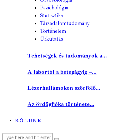
Pszichológia
Statisztika
Társadalomtudomány
Történelem
Űrkutatás
Tehetségek és tudományok a...
A labortól a betegágyig –...
Lézerhullámokon szörfölő...
Az ördögfióka története...
RÓLUNK