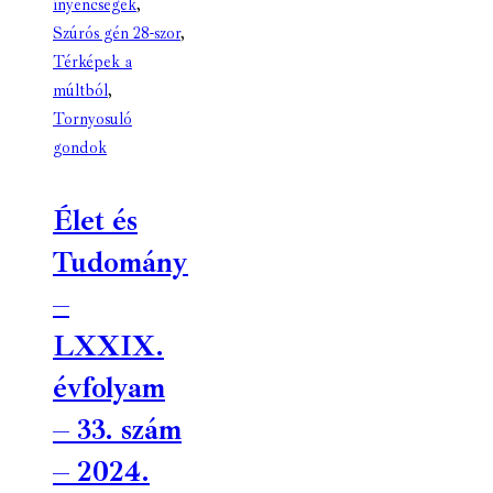
ínyencségek
,
Szúrós gén 28-szor
,
Térképek a
múltból
,
Tornyosuló
gondok
Élet és
Tudomány
–
LXXIX.
évfolyam
– 33. szám
– 2024.