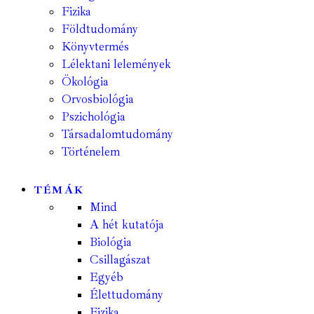
Fizika
Földtudomány
Könyvtermés
Lélektani lelemények
Ökológia
Orvosbiológia
Pszichológia
Társadalomtudomány
Történelem
TÉMÁK
Mind
A hét kutatója
Biológia
Csillagászat
Egyéb
Élettudomány
Fizika