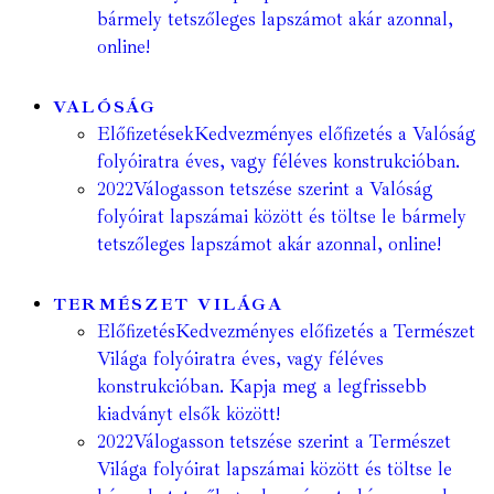
bármely tetszőleges lapszámot akár azonnal,
online!
VALÓSÁG
Előfizetések
Kedvezményes előfizetés a Valóság
folyóiratra éves, vagy féléves konstrukcióban.
2022
Válogasson tetszése szerint a Valóság
folyóirat lapszámai között és töltse le bármely
tetszőleges lapszámot akár azonnal, online!
TERMÉSZET VILÁGA
Előfizetés
Kedvezményes előfizetés a Természet
Világa folyóiratra éves, vagy féléves
konstrukcióban. Kapja meg a legfrissebb
kiadványt elsők között!
2022
Válogasson tetszése szerint a Természet
Világa folyóirat lapszámai között és töltse le