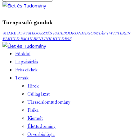
Tornyosuló gondok
MEGOSZTÁS
MEGOSZTÁS
ELK
SHARE POST
MEGOSZTÁS FACEBOOKON
MEGOSZTÁS TWITTEREN
FACEBOOKON
COPY
TWITTEREN
EMA
ELKÜLD EMAILBEN
LINK KÜLDÉSE
URL
TO
Főoldal
CLIPBOARD
Lapvásárlás
Friss cikkek
Témák
Hírek
Csillagászat
Társadalomtudomány
Fizika
Kiemelt
Élettudomány
Orvosbiológia