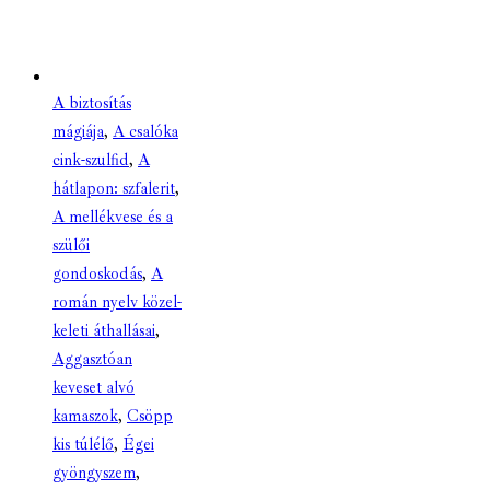
A biztosítás
mágiája
,
A csalóka
cink-szulfid
,
A
hátlapon: szfalerit
,
A mellékvese és a
szülői
gondoskodás
,
A
román nyelv közel-
keleti áthallásai
,
Aggasztóan
keveset alvó
kamaszok
,
Csöpp
kis túlélő
,
Égei
gyöngyszem
,