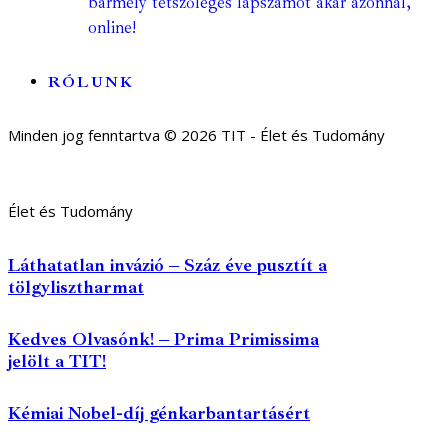
bármely tetszőleges lapszámot akár azonnal,
online!
RÓLUNK
Minden jog fenntartva © 2026 TIT - Élet és Tudomány
Élet és Tudomány
Láthatatlan invázió – Száz éve pusztít a
tölgylisztharmat
Kedves Olvasónk! – Prima Primissima
jelölt a TIT!
Kémiai Nobel-díj génkarbantartásért