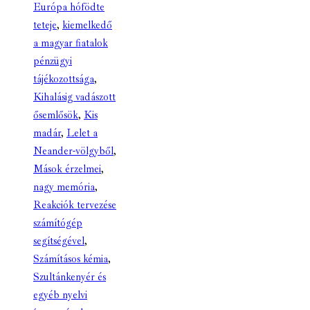
Európa hófödte
teteje
,
kiemelkedő
a magyar fiatalok
pénzügyi
tájékozottsága
,
Kihalásig vadászott
ősemlősök
,
Kis
madár
,
Lelet a
Neander-völgyből
,
Mások érzelmei
,
nagy memória
,
Reakciók tervezése
számítógép
segítségével
,
Számításos kémia
,
Szultánkenyér és
egyéb nyelvi