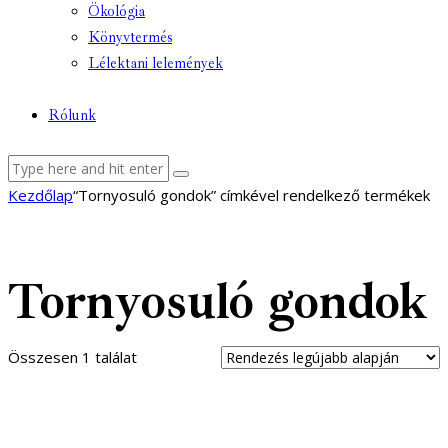
Ökológia
Könyvtermés
Lélektani lelemények
Rólunk
facebook-
youtube-
email
Kezdőlap
“Tornyosuló gondok” címkével rendelkező termékek
1
1
Tornyosuló gondok
Összesen 1 találat