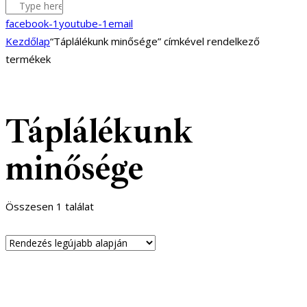
facebook-1
youtube-1
email
Kezdőlap
“Táplálékunk minősége” címkével rendelkező
termékek
Táplálékunk
minősége
Összesen 1 találat