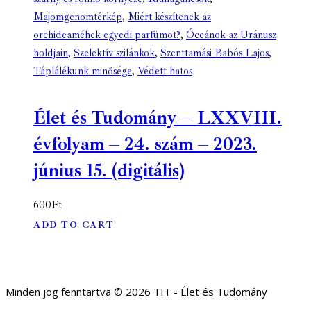
Majomgenomtérkép
,
Miért készítenek az
orchideaméhek egyedi parfümöt?
,
Óceánok az Uránusz
holdjain
,
Szelektív szilánkok
,
Szenttamási-Babós Lajos
,
Táplálékunk minősége
,
Védett hatos
Élet és Tudomány – LXXVIII.
évfolyam – 24. szám – 2023.
június 15. (digitális)
600
Ft
ADD TO CART
Minden jog fenntartva © 2026 TIT - Élet és Tudomány