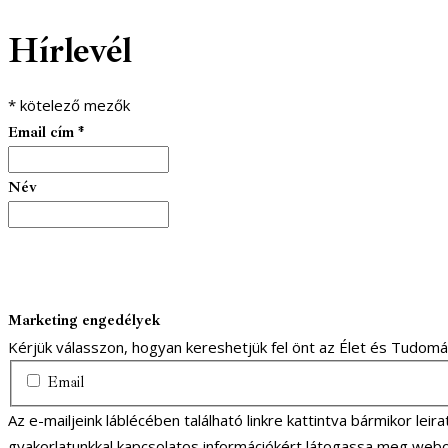
Hírlevél
*
kötelező mezők
Email cím
*
Név
Marketing engedélyek
Kérjük válasszon, hogyan kereshetjük fel önt az Élet és Tudom
Email
Az e-mailjeink láblécében található linkre kattintva bármikor lei
gyakorlatunkkal kapcsolatos információkért látogassa meg webo