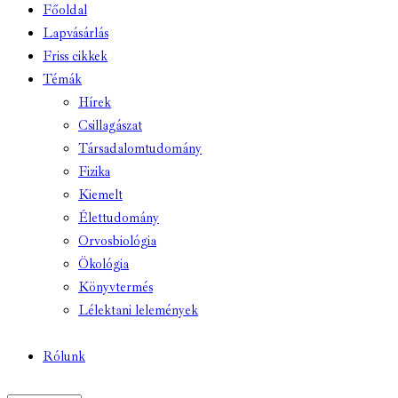
Főoldal
Lapvásárlás
Friss cikkek
Témák
Hírek
Csillagászat
Társadalomtudomány
Fizika
Kiemelt
Élettudomány
Orvosbiológia
Ökológia
Könyvtermés
Lélektani lelemények
Rólunk