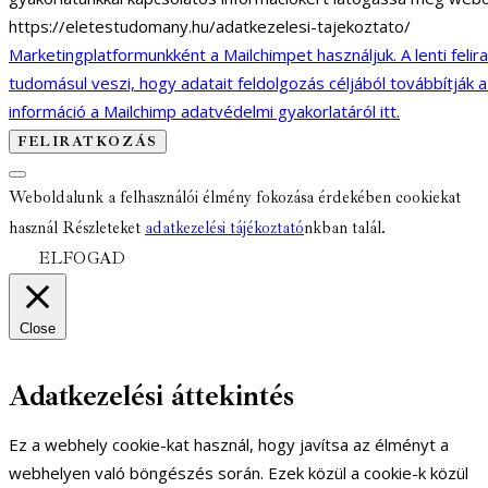
https://eletestudomany.hu/adatkezelesi-tajekoztato/
Marketingplatformunkként a Mailchimpet használjuk. A lenti felir
tudomásul veszi, hogy adatait feldolgozás céljából továbbítják 
információ a Mailchimp adatvédelmi gyakorlatáról itt.
Weboldalunk a felhasználói élmény fokozása érdekében cookiekat
használ Részleteket
adatkezelési tájékoztató
nkban talál.
ELFOGAD
Close
Adatkezelési áttekintés
Ez a webhely cookie-kat használ, hogy javítsa az élményt a
webhelyen való böngészés során. Ezek közül a cookie-k közül