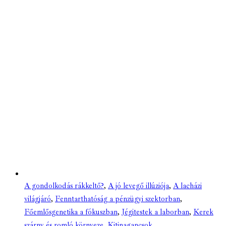
A gondolkodás rákkeltő?
,
A jó levegő illúziója
,
A lacházi
világjáró
,
Fenntarthatóság a pénzügyi szektorban
,
Főemlősgenetika a fókuszban
,
Jégitestek a laborban
,
Kerek
szárny és romló környeze
,
Kitinagancsok
,