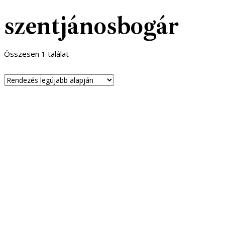
szentjánosbogár
Összesen 1 találat