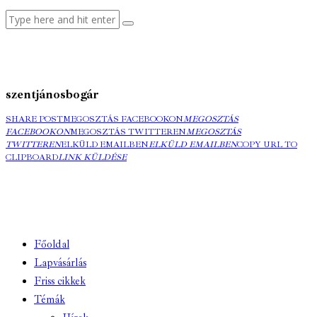
szentjánosbogár
SHARE POST
MEGOSZTÁS FACEBOOKON
MEGOSZTÁS
FACEBOOKON
MEGOSZTÁS TWITTEREN
MEGOSZTÁS
TWITTEREN
ELKÜLD EMAILBEN
ELKÜLD EMAILBEN
COPY URL TO
CLIPBOARD
LINK KÜLDÉSE
Főoldal
Lapvásárlás
Friss cikkek
Témák