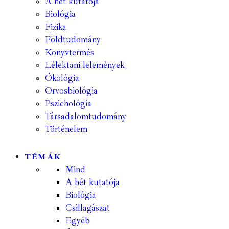
A hét kutatója
Biológia
Fizika
Földtudomány
Könyvtermés
Lélektani lelemények
Ökológia
Orvosbiológia
Pszichológia
Társadalomtudomány
Történelem
TÉMÁK
Mind
A hét kutatója
Biológia
Csillagászat
Egyéb