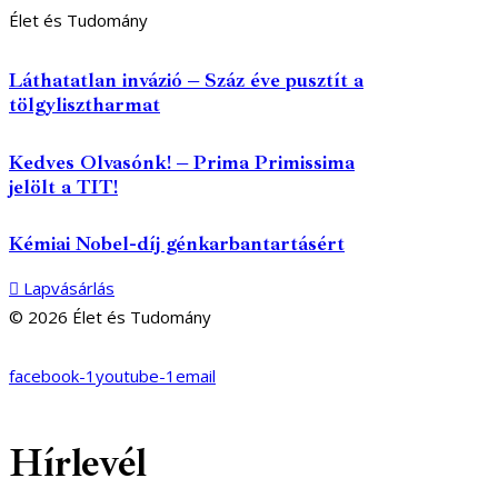
Élet és Tudomány
Láthatatlan invázió – Száz éve pusztít a
tölgylisztharmat
Kedves Olvasónk! – Prima Primissima
jelölt a TIT!
Kémiai Nobel-díj génkarbantartásért
Lapvásárlás
© 2026 Élet és Tudomány
facebook-1
youtube-1
email
Hírlevél