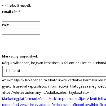
*
kötelező mezők
Email cím
*
Név
Marketing engedélyek
Kérjük válasszon, hogyan kereshetjük fel önt az Élet és Tudom
Email
Az e-mailjeink láblécében található linkre kattintva bármikor lei
gyakorlatunkkal kapcsolatos információkért látogassa meg webo
https://eletestudomany.hu/adatkezelesi-tajekoztato/
Marketingplatformunkként a Mailchimpet használjuk. A lenti felir
tudomásul veszi, hogy adatait feldolgozás céljából továbbítják 