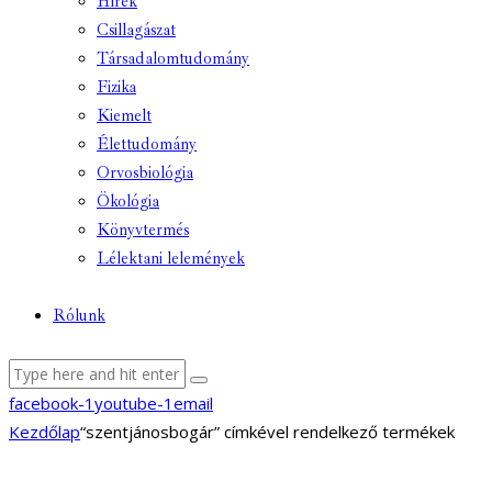
Hírek
Csillagászat
Társadalomtudomány
Fizika
Kiemelt
Élettudomány
Orvosbiológia
Ökológia
Könyvtermés
Lélektani lelemények
Rólunk
facebook-1
youtube-1
email
Kezdőlap
“szentjánosbogár” címkével rendelkező termékek