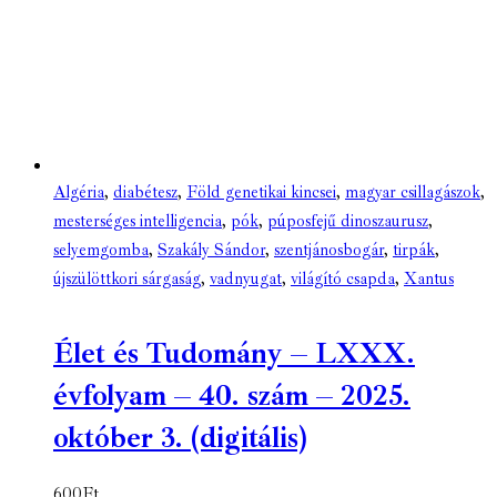
Algéria
,
diabétesz
,
Föld genetikai kincsei
,
magyar csillagászok
,
mesterséges intelligencia
,
pók
,
púposfejű dinoszaurusz
,
selyemgomba
,
Szakály Sándor
,
szentjánosbogár
,
tirpák
,
újszülöttkori sárgaság
,
vadnyugat
,
világító csapda
,
Xantus
Élet és Tudomány – LXXX.
évfolyam – 40. szám – 2025.
október 3. (digitális)
600
Ft