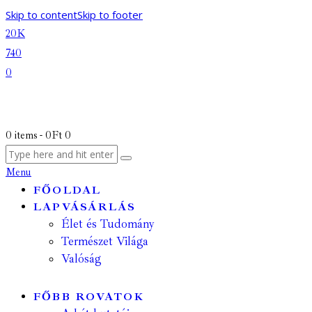
Skip to content
Skip to footer
20K
740
0
0 items
-
0Ft
0
Menu
FŐOLDAL
LAPVÁSÁRLÁS
Élet és Tudomány
Természet Világa
Valóság
FŐBB ROVATOK