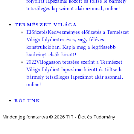
folyóirat lapszámai között és töltse le bármely
tetszőleges lapszámot akár azonnal, online!
TERMÉSZET VILÁGA
Előfizetés
Kedvezményes előfizetés a Természet
Világa folyóiratra éves, vagy féléves
konstrukcióban. Kapja meg a legfrissebb
kiadványt elsők között!
2022
Válogasson tetszése szerint a Természet
Világa folyóirat lapszámai között és töltse le
bármely tetszőleges lapszámot akár azonnal,
online!
RÓLUNK
Minden jog fenntartva © 2026 TIT - Élet és Tudomány