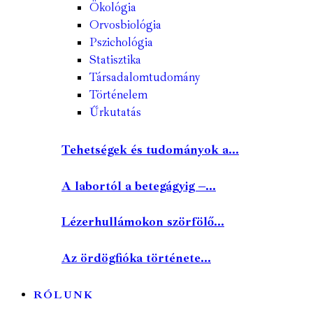
Ökológia
Orvosbiológia
Pszichológia
Statisztika
Társadalomtudomány
Történelem
Űrkutatás
Tehetségek és tudományok a...
A labortól a betegágyig –...
Lézerhullámokon szörfölő...
Az ördögfióka története...
RÓLUNK