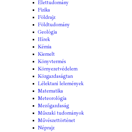
Élettudomány
Fizika
Földrajz
Földtudomány
Geológia
Hírek
Kémia
Kiemelt
Könyvtermés
Környezetvédelem
Közgazdaságtan
Lélektani lelemények
Matematika
Meteorológia
Mezőgazdaság
Műszaki tudományok
Művészettörténet
Néprajz