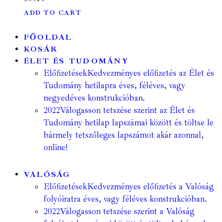
ADD TO CART
FŐOLDAL
KOSÁR
ÉLET ÉS TUDOMÁNY
Előfizetések
Kedvezményes előfizetés az Élet és
Tudomány hetilapra éves, féléves, vagy
negyedéves konstrukcióban.
2022
Válogasson tetszése szerint az Élet és
Tudomány hetilap lapszámai között és töltse le
bármely tetszőleges lapszámot akár azonnal,
online!
VALÓSÁG
Előfizetések
Kedvezményes előfizetés a Valóság
folyóiratra éves, vagy féléves konstrukcióban.
2022
Válogasson tetszése szerint a Valóság