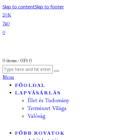
Skip to content
Skip to footer
20K
740
0
0 items
-
0Ft
0
Menu
FŐOLDAL
LAPVÁSÁRLÁS
Élet és Tudomány
Természet Világa
Valóság
FŐBB ROVATOK