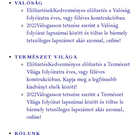
VALÓSÁG
Előfizetések
Kedvezményes előfizetés a Valóság
folyóiratra éves, vagy féléves konstrukcióban.
2022
Válogasson tetszése szerint a Valóság
folyóirat lapszámai között és töltse le bármely
tetszőleges lapszámot akár azonnal, online!
TERMÉSZET VILÁGA
Előfizetés
Kedvezményes előfizetés a Természet
Világa folyóiratra éves, vagy féléves
konstrukcióban. Kapja meg a legfrissebb
kiadványt elsők között!
2022
Válogasson tetszése szerint a Természet
Világa folyóirat lapszámai között és töltse le
bármely tetszőleges lapszámot akár azonnal,
online!
RÓLUNK