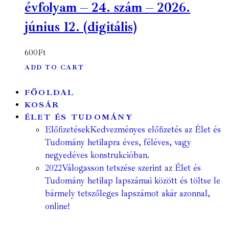
évfolyam – 24. szám – 2026.
június 12. (digitális)
600
Ft
ADD TO CART
FŐOLDAL
KOSÁR
ÉLET ÉS TUDOMÁNY
Előfizetések
Kedvezményes előfizetés az Élet és
Tudomány hetilapra éves, féléves, vagy
negyedéves konstrukcióban.
2022
Válogasson tetszése szerint az Élet és
Tudomány hetilap lapszámai között és töltse le
bármely tetszőleges lapszámot akár azonnal,
online!