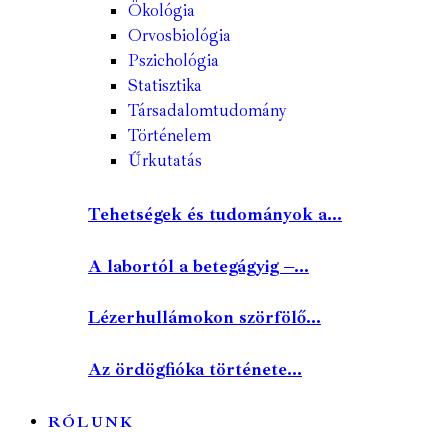
Ökológia
Orvosbiológia
Pszichológia
Statisztika
Társadalomtudomány
Történelem
Űrkutatás
Tehetségek és tudományok a...
A labortól a betegágyig –...
Lézerhullámokon szörfölő...
Az ördögfióka története...
RÓLUNK