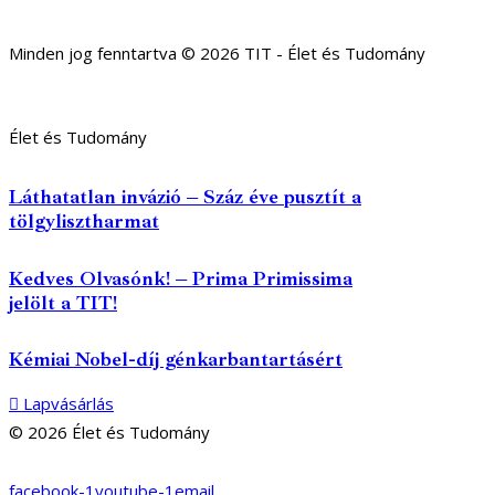
Minden jog fenntartva © 2026 TIT - Élet és Tudomány
Élet és Tudomány
Láthatatlan invázió – Száz éve pusztít a
tölgylisztharmat
Kedves Olvasónk! – Prima Primissima
jelölt a TIT!
Kémiai Nobel-díj génkarbantartásért
Lapvásárlás
© 2026 Élet és Tudomány
facebook-1
youtube-1
email