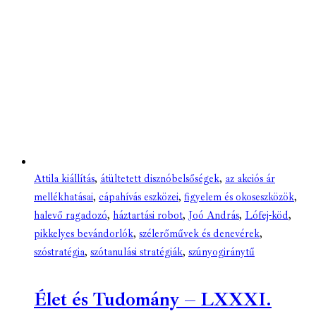
Attila kiállítás
,
átültetett disznóbelsőségek
,
az akciós ár
mellékhatásai
,
cápahívás eszközei
,
figyelem és okoseszközök
,
halevő ragadozó
,
háztartási robot
,
Joó András
,
Lófej-köd
,
pikkelyes bevándorlók
,
szélerőművek és denevérek
,
szóstratégia
,
szótanulási stratégiák
,
szúnyogiránytű
Élet és Tudomány – LXXXI.