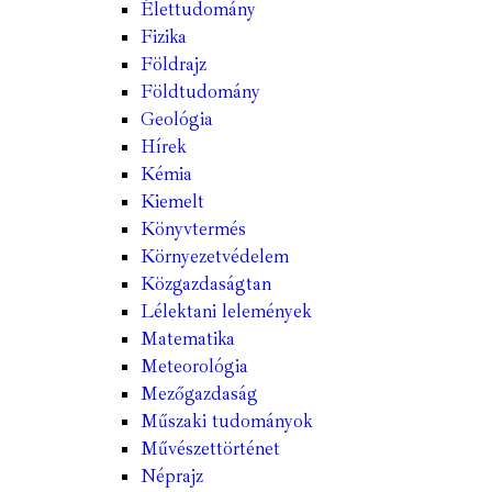
Élettudomány
Fizika
Földrajz
Földtudomány
Geológia
Hírek
Kémia
Kiemelt
Könyvtermés
Környezetvédelem
Közgazdaságtan
Lélektani lelemények
Matematika
Meteorológia
Mezőgazdaság
Műszaki tudományok
Művészettörténet
Néprajz