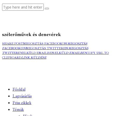
szélerőművek és denevérek
SHARE POST
MEGOSZTÁS FACEBOOKON
MEGOSZTÁS
FACEBOOKON
MEGOSZTÁS TWITTEREN
MEGOSZTÁS
TWITTEREN
ELKÜLD EMAILBEN
ELKÜLD EMAILBEN
COPY URL TO
CLIPBOARD
LINK KÜLDÉSE
Főoldal
Lapvásárlás
Friss cikkek
Témák