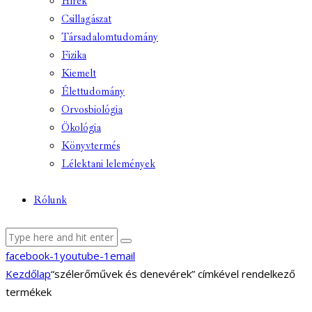
Hírek
Csillagászat
Társadalomtudomány
Fizika
Kiemelt
Élettudomány
Orvosbiológia
Ökológia
Könyvtermés
Lélektani lelemények
Rólunk
facebook-1
youtube-1
email
Kezdőlap
“szélerőművek és denevérek” címkével rendelkező
termékek