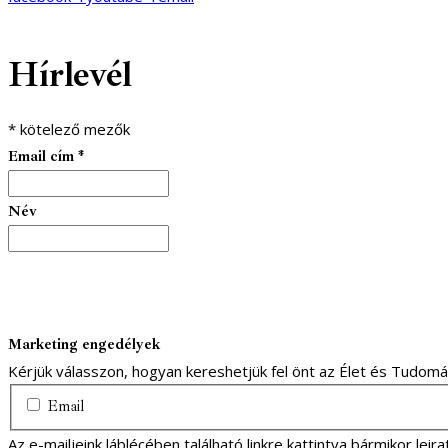
Hírlevél
*
kötelező mezők
Email cím
*
Név
Marketing engedélyek
Kérjük válasszon, hogyan kereshetjük fel önt az Élet és Tudom
Email
Az e-mailjeink láblécében található linkre kattintva bármikor lei