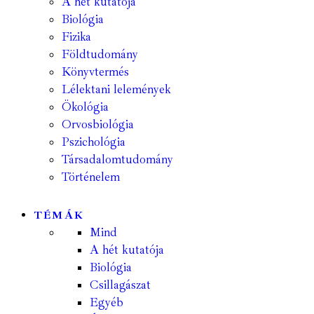
A hét kutatója
Biológia
Fizika
Földtudomány
Könyvtermés
Lélektani lelemények
Ökológia
Orvosbiológia
Pszichológia
Társadalomtudomány
Történelem
TÉMÁK
Mind
A hét kutatója
Biológia
Csillagászat
Egyéb