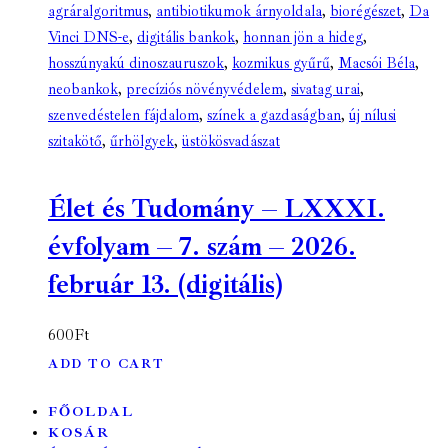
agráralgoritmus
,
antibiotikumok árnyoldala
,
biorégészet
,
Da
Vinci DNS-e
,
digitális bankok
,
honnan jön a hideg
,
hosszúnyakú dinoszauruszok
,
kozmikus gyűrű
,
Macsói Béla
,
neobankok
,
precíziós növényvédelem
,
sivatag urai
,
szenvedéstelen fájdalom
,
színek a gazdaságban
,
új nílusi
szitakötő
,
űrhölgyek
,
üstökösvadászat
Élet és Tudomány – LXXXI.
évfolyam – 7. szám – 2026.
február 13. (digitális)
600
Ft
ADD TO CART
FŐOLDAL
KOSÁR