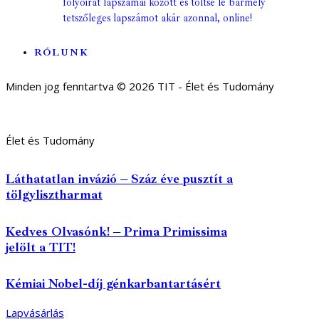
folyóirat lapszámai között és töltse le bármely
tetszőleges lapszámot akár azonnal, online!
RÓLUNK
Minden jog fenntartva © 2026 TIT - Élet és Tudomány
Élet és Tudomány
Láthatatlan invázió – Száz éve pusztít a
tölgylisztharmat
Kedves Olvasónk! – Prima Primissima
jelölt a TIT!
Kémiai Nobel-díj génkarbantartásért
Lapvásárlás