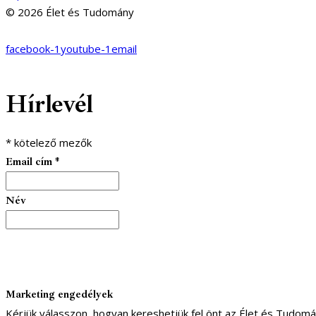
© 2026 Élet és Tudomány
facebook-1
youtube-1
email
Hírlevél
*
kötelező mezők
Email cím
*
Név
Marketing engedélyek
Kérjük válasszon, hogyan kereshetjük fel önt az Élet és Tudom