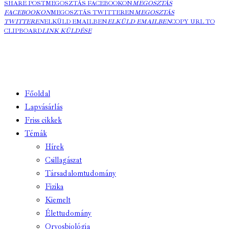
SHARE POST
MEGOSZTÁS FACEBOOKON
MEGOSZTÁS
FACEBOOKON
MEGOSZTÁS TWITTEREN
MEGOSZTÁS
TWITTEREN
ELKÜLD EMAILBEN
ELKÜLD EMAILBEN
COPY URL TO
CLIPBOARD
LINK KÜLDÉSE
Főoldal
Lapvásárlás
Friss cikkek
Témák
Hírek
Csillagászat
Társadalomtudomány
Fizika
Kiemelt
Élettudomány
Orvosbiológia