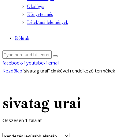
Ökológia
Könyvtermés
Lélektani lelemények
Rólunk
facebook-1
youtube-1
email
Kezdőlap
“sivatag urai” címkével rendelkező termékek
sivatag urai
Összesen 1 találat