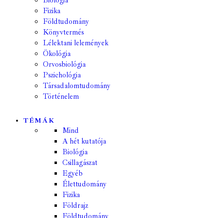
Biológia
Fizika
Földtudomány
Könyvtermés
Lélektani lelemények
Ökológia
Orvosbiológia
Pszichológia
Társadalomtudomány
Történelem
TÉMÁK
Mind
A hét kutatója
Biológia
Csillagászat
Egyéb
Élettudomány
Fizika
Földrajz
Földtudomány