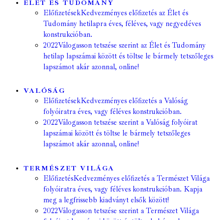
ÉLET ÉS TUDOMÁNY
Előfizetések
Kedvezményes előfizetés az Élet és
Tudomány hetilapra éves, féléves, vagy negyedéves
konstrukcióban.
2022
Válogasson tetszése szerint az Élet és Tudomány
hetilap lapszámai között és töltse le bármely tetszőleges
lapszámot akár azonnal, online!
VALÓSÁG
Előfizetések
Kedvezményes előfizetés a Valóság
folyóiratra éves, vagy féléves konstrukcióban.
2022
Válogasson tetszése szerint a Valóság folyóirat
lapszámai között és töltse le bármely tetszőleges
lapszámot akár azonnal, online!
TERMÉSZET VILÁGA
Előfizetés
Kedvezményes előfizetés a Természet Világa
folyóiratra éves, vagy féléves konstrukcióban. Kapja
meg a legfrissebb kiadványt elsők között!
2022
Válogasson tetszése szerint a Természet Világa