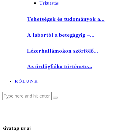
Űrkutatás
Tehetségek és tudományok a...
A labortól a betegágyig –...
Lézerhullámokon szörfölő...
Az ördögfióka története...
RÓLUNK
sivatag urai