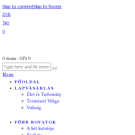
Skip to content
Skip to footer
20K
740
0
0 items
-
0Ft
0
Menu
FŐOLDAL
LAPVÁSÁRLÁS
Élet és Tudomány
Természet Világa
Valóság
FŐBB ROVATOK
A hét kutatója