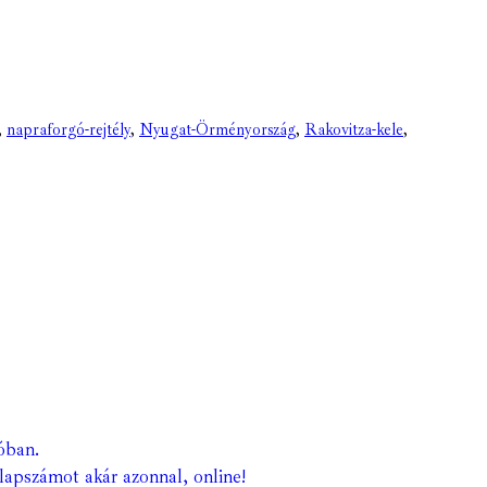
,
napraforgó-rejtély
,
Nyugat-Örményország
,
Rakovitza-kele
,
óban.
lapszámot akár azonnal, online!