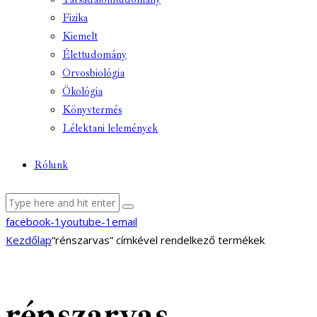
Fizika
Kiemelt
Élettudomány
Orvosbiológia
Ökológia
Könyvtermés
Lélektani lelemények
Rólunk
facebook-1
youtube-1
email
Kezdőlap
“rénszarvas” címkével rendelkező termékek
rénszarvas