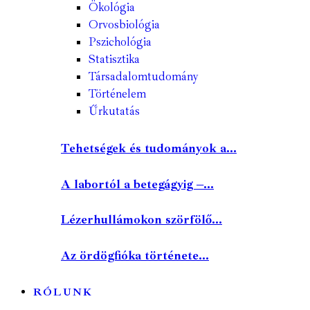
Ökológia
Orvosbiológia
Pszichológia
Statisztika
Társadalomtudomány
Történelem
Űrkutatás
Tehetségek és tudományok a...
A labortól a betegágyig –...
Lézerhullámokon szörfölő...
Az ördögfióka története...
RÓLUNK