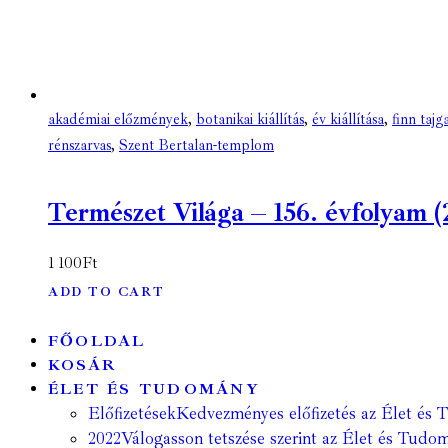
akadémiai előzmények
,
botanikai kiállítás
,
év kiállítása
,
finn tajg
rénszarvas
,
Szent Bertalan-templom
Természet Világa – 156. évfolyam (
1 100
Ft
ADD TO CART
FŐOLDAL
KOSÁR
ÉLET ÉS TUDOMÁNY
Előfizetések
Kedvezményes előfizetés az Élet és 
2022
Válogasson tetszése szerint az Élet és Tudom