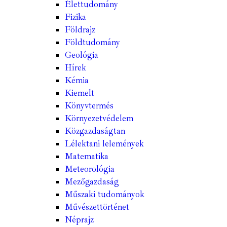
Élettudomány
Fizika
Földrajz
Földtudomány
Geológia
Hírek
Kémia
Kiemelt
Könyvtermés
Környezetvédelem
Közgazdaságtan
Lélektani lelemények
Matematika
Meteorológia
Mezőgazdaság
Műszaki tudományok
Művészettörténet
Néprajz