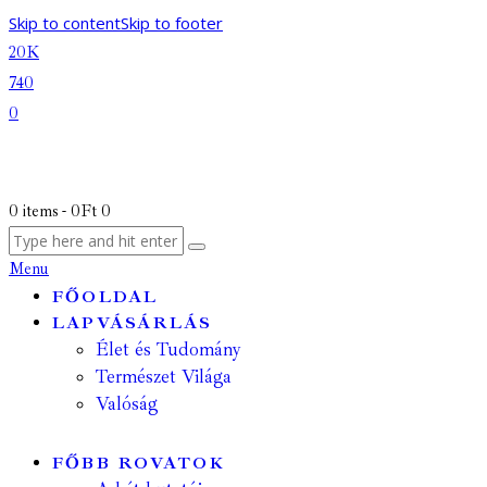
Skip to content
Skip to footer
20K
740
0
0 items
-
0Ft
0
Menu
FŐOLDAL
LAPVÁSÁRLÁS
Élet és Tudomány
Természet Világa
Valóság
FŐBB ROVATOK