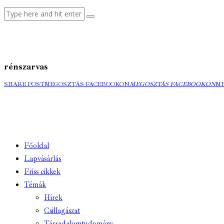
rénszarvas
SHARE POST
MEGOSZTÁS FACEBOOKON
MEGOSZTÁS FACEBOOKON
M
Főoldal
Lapvásárlás
Friss cikkek
Témák
Hírek
Csillagászat
Társadalomtudomány