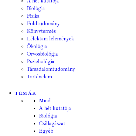
A hét kutatója
Biológia
Fizika
Földtudomány
Könyvtermés
Lélektani lelemények
Ökológia
Orvosbiológia
Pszichológia
Társadalomtudomány
Történelem
TÉMÁK
Mind
A hét kutatója
Biológia
Csillagászat
Egyéb