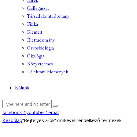
Hírek
Csillagászat
Társadalomtudomány
Fizika
Kiemelt
Élettudomány
Orvosbiológia
Ökológia
Könyvtermés
Lélektani lelemények
Rólunk
facebook-1
youtube-1
email
Kezdőlap
“Rejtélyes árok” címkével rendelkező termékek