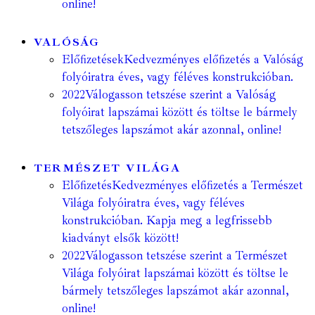
online!
VALÓSÁG
Előfizetések
Kedvezményes előfizetés a Valóság
folyóiratra éves, vagy féléves konstrukcióban.
2022
Válogasson tetszése szerint a Valóság
folyóirat lapszámai között és töltse le bármely
tetszőleges lapszámot akár azonnal, online!
TERMÉSZET VILÁGA
Előfizetés
Kedvezményes előfizetés a Természet
Világa folyóiratra éves, vagy féléves
konstrukcióban. Kapja meg a legfrissebb
kiadványt elsők között!
2022
Válogasson tetszése szerint a Természet
Világa folyóirat lapszámai között és töltse le
bármely tetszőleges lapszámot akár azonnal,
online!