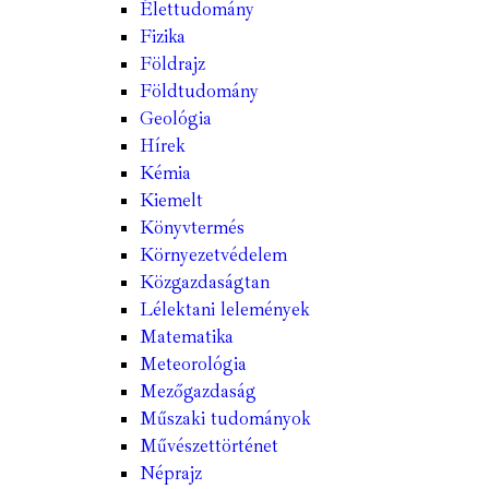
Élettudomány
Fizika
Földrajz
Földtudomány
Geológia
Hírek
Kémia
Kiemelt
Könyvtermés
Környezetvédelem
Közgazdaságtan
Lélektani lelemények
Matematika
Meteorológia
Mezőgazdaság
Műszaki tudományok
Művészettörténet
Néprajz