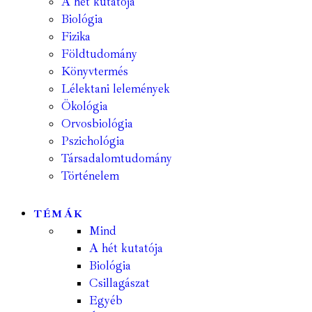
A hét kutatója
Biológia
Fizika
Földtudomány
Könyvtermés
Lélektani lelemények
Ökológia
Orvosbiológia
Pszichológia
Társadalomtudomány
Történelem
TÉMÁK
Mind
A hét kutatója
Biológia
Csillagászat
Egyéb