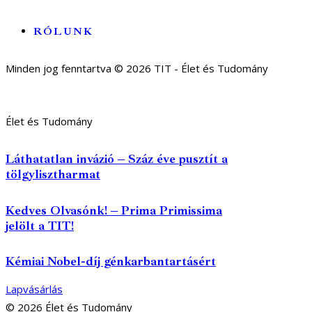
RÓLUNK
Minden jog fenntartva © 2026 TIT - Élet és Tudomány
Élet és Tudomány
Láthatatlan invázió – Száz éve pusztít a
tölgylisztharmat
Kedves Olvasónk! – Prima Primissima
jelölt a TIT!
Kémiai Nobel-díj génkarbantartásért
Lapvásárlás
© 2026 Élet és Tudomány