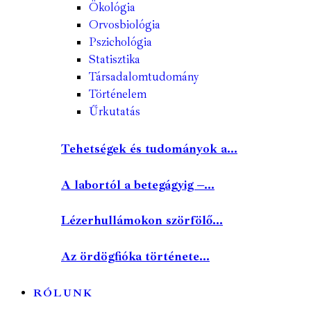
Ökológia
Orvosbiológia
Pszichológia
Statisztika
Társadalomtudomány
Történelem
Űrkutatás
Tehetségek és tudományok a...
A labortól a betegágyig –...
Lézerhullámokon szörfölő...
Az ördögfióka története...
RÓLUNK