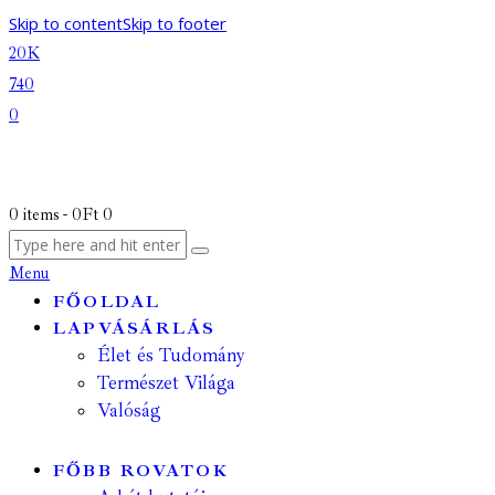
Skip to content
Skip to footer
20K
740
0
0 items
-
0Ft
0
Menu
FŐOLDAL
LAPVÁSÁRLÁS
Élet és Tudomány
Természet Világa
Valóság
FŐBB ROVATOK