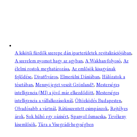
A kikötői fürdők szerepe dán iparterületek revitalizációjában
,
A szerelem nyomot hagy az agyban
,
A Wakhan-folyosó
,
Az
élelmi rostok meghatározása
,
Az emlősök kisagyának
fejlődése
,
Divat&város
,
Elmerülni Dániában
,
Hálózatok a
tésztában
,
Mennyi jeget veszít Grönland?
,
Mesterséges
intelligencia (MI) a jövő már elkezdődött
,
Mesterséges
intelligencia a vállalkozásoknál
,
Öltözködés Budapesten
,
Olvadósabb a vártnál
,
Rátüsszentett csimpánzok
,
Rejtélyes
árok
,
Sok hűhó egy oázisért
,
Spanyol ősmacska
,
Tevékeny
kisemlősök
,
Túra a Visegrádi-hegységben