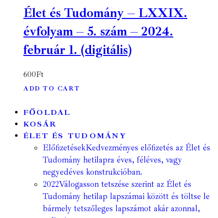
Élet és Tudomány – LXXIX.
évfolyam – 5. szám – 2024.
február 1. (digitális)
600
Ft
ADD TO CART
FŐOLDAL
KOSÁR
ÉLET ÉS TUDOMÁNY
Előfizetések
Kedvezményes előfizetés az Élet és
Tudomány hetilapra éves, féléves, vagy
negyedéves konstrukcióban.
2022
Válogasson tetszése szerint az Élet és
Tudomány hetilap lapszámai között és töltse le
bármely tetszőleges lapszámot akár azonnal,