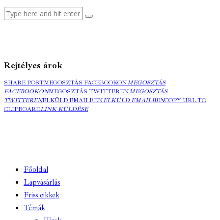
Rejtélyes árok
SHARE POST
MEGOSZTÁS FACEBOOKON
MEGOSZTÁS
FACEBOOKON
MEGOSZTÁS TWITTEREN
MEGOSZTÁS
TWITTEREN
ELKÜLD EMAILBEN
ELKÜLD EMAILBEN
COPY URL TO
CLIPBOARD
LINK KÜLDÉSE
Főoldal
Lapvásárlás
Friss cikkek
Témák