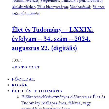
irodalmi levelezés
,
Szeptember
,
Tanácsok a pénztárcabarát
iskolakezdéshez
,
Túl a bizonyosságon
,
Vándorsáskák
,
Velence
ragyogó Sulamitja
Élet és Tudomány – LXXIX.
évfolyam – 34. szám – 2024.
augusztus 22. (digitális)
600
Ft
ADD TO CART
FŐOLDAL
KOSÁR
ÉLET ÉS TUDOMÁNY
Előfizetések
Kedvezményes előfizetés az Élet és
Tudomány hetilapra éves, féléves, vagy