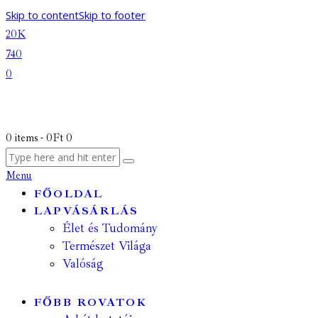
Skip to content
Skip to footer
20K
740
0
0 items
-
0Ft
0
Menu
FŐOLDAL
LAPVÁSÁRLÁS
Élet és Tudomány
Természet Világa
Valóság
FŐBB ROVATOK