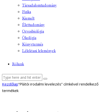
Társadalomtudomány
Fizika
Kiemelt
Élettudomány
Orvosbiológia
Ökológia
Könyvtermés
Lélektani lelemények
Rólunk
facebook-
youtube-
email
Kezdőlap
“Plátói irodalmi levelezés” címkével rendelkező
1
1
termékek