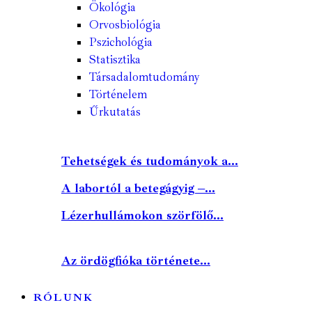
Ökológia
Orvosbiológia
Pszichológia
Statisztika
Társadalomtudomány
Történelem
Űrkutatás
Tehetségek és tudományok a...
A labortól a betegágyig –...
Lézerhullámokon szörfölő...
Az ördögfióka története...
RÓLUNK