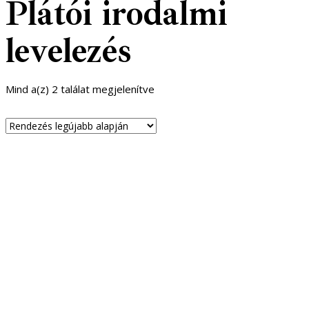
Plátói irodalmi
levelezés
Sorted
Mind a(z) 2 találat megjelenítve
by
latest