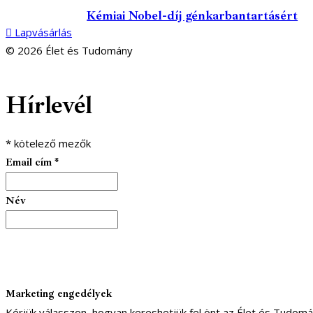
Kémiai Nobel-díj génkarbantartásért
Lapvásárlás
© 2026 Élet és Tudomány
facebook-
youtube-
email
Hírlevél
1
1
*
kötelező mezők
Email cím
*
Név
Marketing engedélyek
Kérjük válasszon, hogyan kereshetjük fel önt az Élet és Tudom