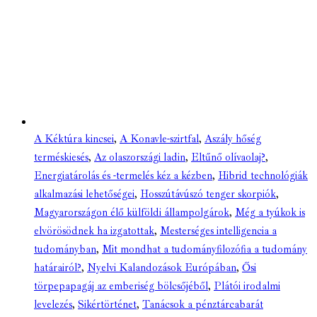
A Kéktúra kincsei
,
A Konavle-szirtfal
,
Aszály hőség
terméskiesés
,
Az olaszországi ladin
,
Eltűnő olívaolaj?
,
Energiatárolás és -termelés kéz a kézben
,
Hibrid technológiák
alkalmazási lehetőségei
,
Hosszútávúszó tenger skorpiók
,
Magyarországon élő külföldi állampolgárok
,
Még a tyúkok is
elvörösödnek ha izgatottak
,
Mesterséges intelligencia a
tudományban
,
Mit mondhat a tudományfilozófia a tudomány
határairól?
,
Nyelvi Kalandozások Európában
,
Ősi
törpepapagáj az emberiség bölcsőjéből
,
Plátói irodalmi
levelezés
,
Sikértörténet
,
Tanácsok a pénztárcabarát