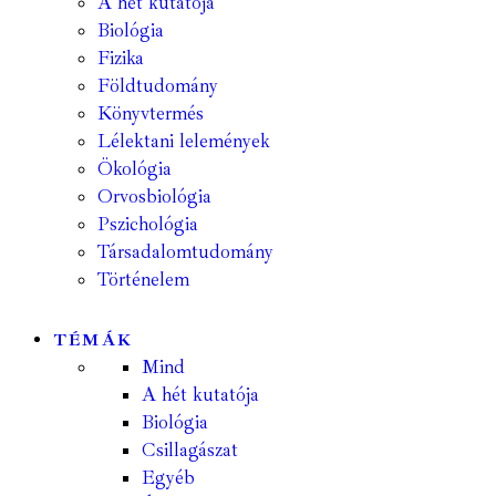
A hét kutatója
Biológia
Fizika
Földtudomány
Könyvtermés
Lélektani lelemények
Ökológia
Orvosbiológia
Pszichológia
Társadalomtudomány
Történelem
TÉMÁK
Mind
A hét kutatója
Biológia
Csillagászat
Egyéb