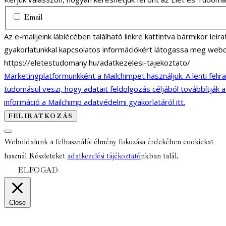
Email
Az e-mailjeink láblécében található linkre kattintva bármikor lei
gyakorlatunkkal kapcsolatos információkért látogassa meg webo
https://eletestudomany.hu/adatkezelesi-tajekoztato/
Marketingplatformunkként a Mailchimpet használjuk. A lenti felir
tudomásul veszi, hogy adatait feldolgozás céljából továbbítják 
információ a Mailchimp adatvédelmi gyakorlatáról itt.
Weboldalunk a felhasználói élmény fokozása érdekében cookiekat
használ Részleteket
adatkezelési tájékoztató
nkban talál.
ELFOGAD
Close