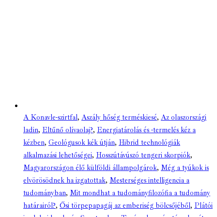
A Konavle-szirtfal
,
Aszály hőség terméskiesé
,
Az olaszországi
ladin
,
Eltűnő olívaolaj?
,
Energiatárolás és -termelés kéz a
kézben
,
Geológusok kék útján
,
Hibrid technológiák
alkalmazási lehetőségei
,
Hosszútávúszó tengeri skorpiók
,
Magyarországon élő külföldi állampolgárok
,
Még a tyúkok is
elvörösödnek ha izgatottak
,
Mesterséges intelligencia a
tudományban
,
Mit mondhat a tudományfilozófia a tudomány
határairól?
,
Ősi törpepapagáj az emberiség bölcsőjéből
,
Plátói