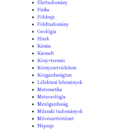
Élettudomány
Fizika
Földrajz
Földtudomány
Geológia
Hírek
Kémia
Kiemelt
Könyvtermés
Környezetvédelem
Közgazdaságtan
Lélektani lelemények
Matematika
Meteorológia
Mezőgazdaság
Műszaki tudományok
Művészettörténet
Néprajz