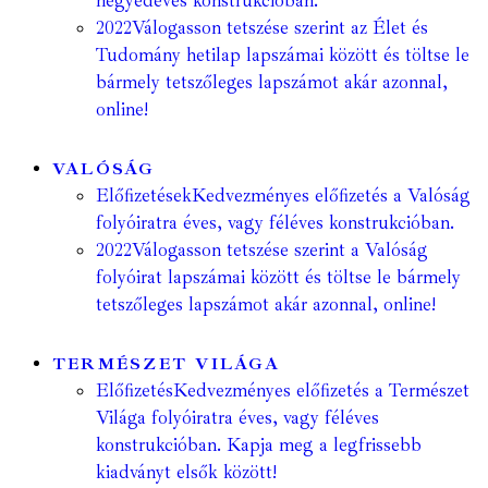
negyedéves konstrukcióban.
2022
Válogasson tetszése szerint az Élet és
Tudomány hetilap lapszámai között és töltse le
bármely tetszőleges lapszámot akár azonnal,
online!
VALÓSÁG
Előfizetések
Kedvezményes előfizetés a Valóság
folyóiratra éves, vagy féléves konstrukcióban.
2022
Válogasson tetszése szerint a Valóság
folyóirat lapszámai között és töltse le bármely
tetszőleges lapszámot akár azonnal, online!
TERMÉSZET VILÁGA
Előfizetés
Kedvezményes előfizetés a Természet
Világa folyóiratra éves, vagy féléves
konstrukcióban. Kapja meg a legfrissebb
kiadványt elsők között!