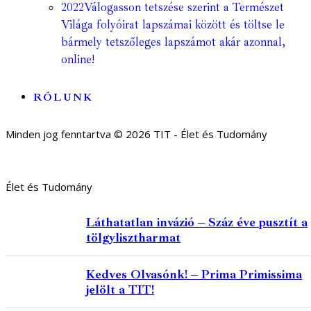
2022
Válogasson tetszése szerint a Természet
Világa folyóirat lapszámai között és töltse le
bármely tetszőleges lapszámot akár azonnal,
online!
RÓLUNK
Minden jog fenntartva © 2026 TIT - Élet és Tudomány
Élet és Tudomány
Láthatatlan invázió – Száz éve pusztít a
tölgylisztharmat
Kedves Olvasónk! – Prima Primissima
jelölt a TIT!