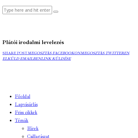
Plátói irodalmi levelezés
MEGOSZTÁS
MEGOSZTÁS
ELK
SHARE POST
MEGOSZTÁS FACEBOOKON
MEGOSZTÁS TWITTEREN
FACEBOOKON
COPY
TWITTEREN
EMA
ELKÜLD EMAILBEN
LINK KÜLDÉSE
URL
TO
CLIPBOARD
Főoldal
Lapvásárlás
Friss cikkek
Témák
Hírek
Csillagászat