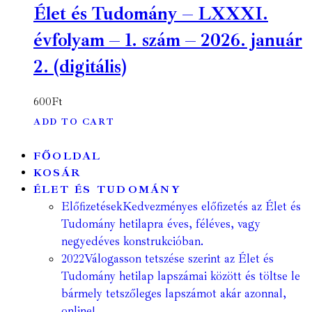
Élet és Tudomány – LXXXI.
évfolyam – 1. szám – 2026. január
2. (digitális)
600
Ft
ADD TO CART
FŐOLDAL
KOSÁR
ÉLET ÉS TUDOMÁNY
Előfizetések
Kedvezményes előfizetés az Élet és
Tudomány hetilapra éves, féléves, vagy
negyedéves konstrukcióban.
2022
Válogasson tetszése szerint az Élet és
Tudomány hetilap lapszámai között és töltse le
bármely tetszőleges lapszámot akár azonnal,
online!