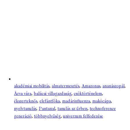
akadémiai mobilitás
,
almatermesztés
,
Amazonas
,
ananászopál
,
Árva vára
,
balácai villagazdaság
,
csóktörténelem
,
ékszerteknős
,
elefántfóka
,
madárinfluenza
,
makócápa
,
nyelvtanulás
,
Pantanal
,
tanulás az űrben
,
technoference
generáció
,
többnyelvűség
,
univerzum felfedezése