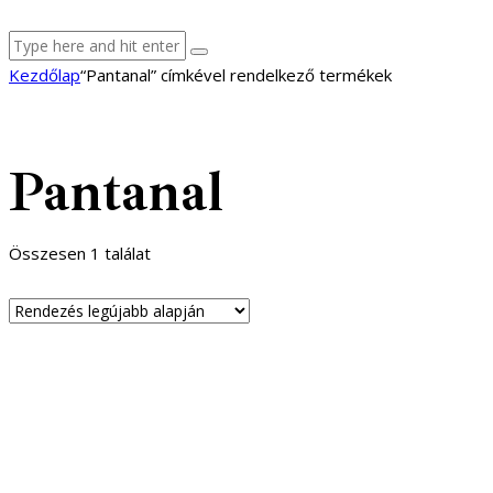
facebook-
youtube-
email
Kezdőlap
“Pantanal” címkével rendelkező termékek
1
1
Pantanal
Összesen 1 találat