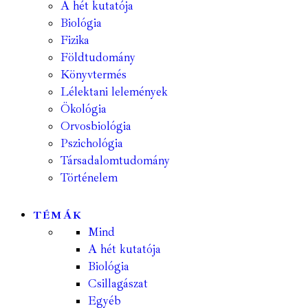
A hét kutatója
Biológia
Fizika
Földtudomány
Könyvtermés
Lélektani lelemények
Ökológia
Orvosbiológia
Pszichológia
Társadalomtudomány
Történelem
TÉMÁK
Mind
A hét kutatója
Biológia
Csillagászat
Egyéb