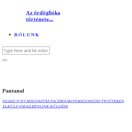
Az ördögfióka
története...
RÓLUNK
Pantanal
MEGOSZTÁS
MEGOSZTÁS
ELK
SHARE POST
MEGOSZTÁS FACEBOOKON
MEGOSZTÁS TWITTEREN
FACEBOOKON
COPY
TWITTEREN
EMA
ELKÜLD EMAILBEN
LINK KÜLDÉSE
URL
TO
CLIPBOARD