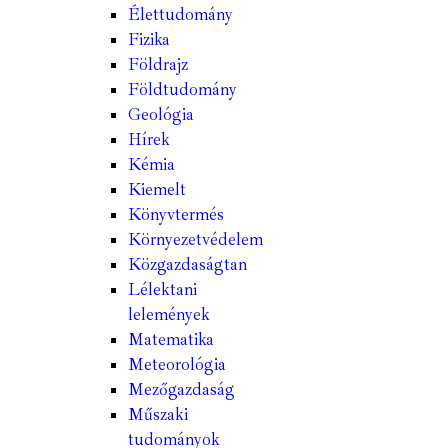
Élettudomány
Fizika
Földrajz
Földtudomány
Geológia
Hírek
Kémia
Kiemelt
Könyvtermés
Környezetvédelem
Közgazdaságtan
Lélektani
lelemények
Matematika
Meteorológia
Mezőgazdaság
Műszaki
tudományok