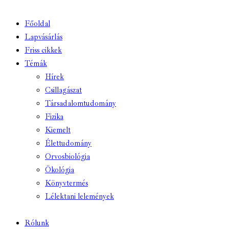
Főoldal
Lapvásárlás
Friss cikkek
Témák
Hírek
Csillagászat
Társadalomtudomány
Fizika
Kiemelt
Élettudomány
Orvosbiológia
Ökológia
Könyvtermés
Lélektani lelemények
Rólunk