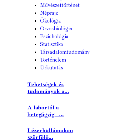
Művészettörténet
Néprajz
Ökológia
Orvosbiológia
Pszichológia
Statisztika
Társadalomtudomány
Történelem
Űrkutatás
Tehetségek és
tudományok a...
A labortól a
betegágyig –...
Lézerhullámokon
szörfölő...