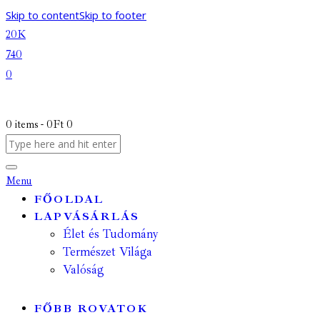
Skip to content
Skip to footer
20K
740
0
0 items
-
0Ft
0
Menu
FŐOLDAL
LAPVÁSÁRLÁS
Élet és Tudomány
Természet Világa
Valóság
FŐBB ROVATOK