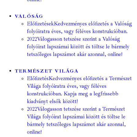
VALÓSÁG
Előfizetések
Kedvezményes előfizetés a Valóság
folyóiratra éves, vagy féléves konstrukcióban.
2022
Válogasson tetszése szerint a Valóság
folyóirat lapszámai között és töltse le bármely
tetszőleges lapszámot akár azonnal, online!
TERMÉSZET VILÁGA
Előfizetés
Kedvezményes előfizetés a Természet
Világa folyóiratra éves, vagy féléves
konstrukcióban. Kapja meg a legfrissebb
kiadványt elsők között!
2022
Válogasson tetszése szerint a Természet
Világa folyóirat lapszámai között és töltse le
bármely tetszőleges lapszámot akár azonnal,
online!