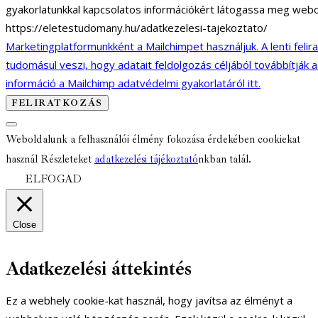
gyakorlatunkkal kapcsolatos információkért látogassa meg webo
https://eletestudomany.hu/adatkezelesi-tajekoztato/
Marketingplatformunkként a Mailchimpet használjuk. A lenti felir
tudomásul veszi, hogy adatait feldolgozás céljából továbbítják 
információ a Mailchimp adatvédelmi gyakorlatáról itt.
Weboldalunk a felhasználói élmény fokozása érdekében cookiekat
használ Részleteket
adatkezelési tájékoztató
nkban talál.
ELFOGAD
Close
Adatkezelési áttekintés
Ez a webhely cookie-kat használ, hogy javítsa az élményt a