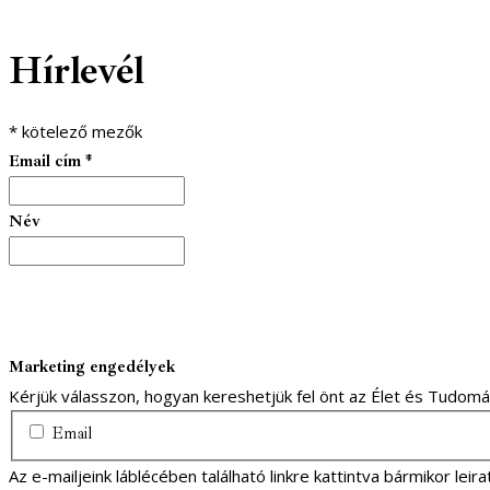
facebook-
youtube-
email
Hírlevél
1
1
*
kötelező mezők
Email cím
*
Név
Marketing engedélyek
Kérjük válasszon, hogyan kereshetjük fel önt az Élet és Tudom
Email
Az e-mailjeink láblécében található linkre kattintva bármikor lei