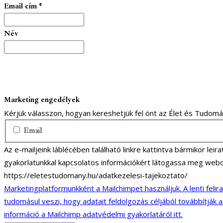
Email cím
*
Név
Marketing engedélyek
Kérjük válasszon, hogyan kereshetjük fel önt az Élet és Tudom
Email
Az e-mailjeink láblécében található linkre kattintva bármikor lei
gyakorlatunkkal kapcsolatos információkért látogassa meg webo
https://eletestudomany.hu/adatkezelesi-tajekoztato/
Marketingplatformunkként a Mailchimpet használjuk. A lenti felir
tudomásul veszi, hogy adatait feldolgozás céljából továbbítják 
információ a Mailchimp adatvédelmi gyakorlatáról itt.