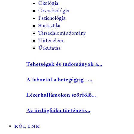
Ökológia
Orvosbiológia
Pszichológia
Statisztika
Társadalomtudomány
Történelem
Űrkutatás
Tehetségek és tudományok a...
A labortól a betegágyig –...
Lézerhullámokon szörfölő...
Az ördögfióka története...
RÓLUNK