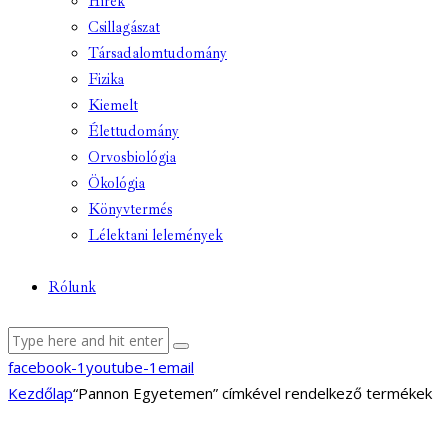
Hírek
Csillagászat
Társadalomtudomány
Fizika
Kiemelt
Élettudomány
Orvosbiológia
Ökológia
Könyvtermés
Lélektani lelemények
Rólunk
facebook-1
youtube-1
email
Kezdőlap
“Pannon Egyetemen” címkével rendelkező termékek