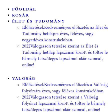
FŐOLDAL
KOSÁR
ÉLET ÉS TUDOMÁNY
Előfizetések
Kedvezményes előfizetés az Élet és
Tudomány hetilapra éves, féléves, vagy
negyedéves konstrukcióban.
2022
Válogasson tetszése szerint az Élet és
Tudomány hetilap lapszámai között és töltse le
bármely tetszőleges lapszámot akár azonnal,
online!
VALÓSÁG
Előfizetések
Kedvezményes előfizetés a Valóság
folyóiratra éves, vagy féléves konstrukcióban.
2022
Válogasson tetszése szerint a Valóság
folyóirat lapszámai között és töltse le bármely
tetszőleges lapszámot akár azonnal, online!