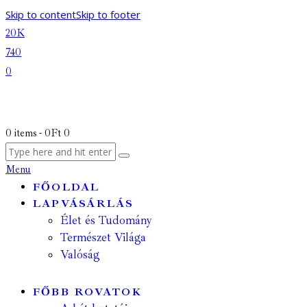
Skip to content
Skip to footer
20K
740
0
0 items
-
0Ft
0
Menu
FŐOLDAL
LAPVÁSÁRLÁS
Élet és Tudomány
Természet Világa
Valóság
FŐBB ROVATOK