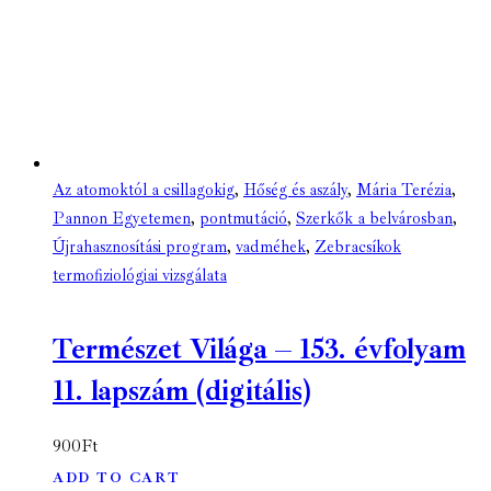
Az atomoktól a csillagokig
,
Hőség és aszály
,
Mária Terézia
,
Pannon Egyetemen
,
pontmutáció
,
Szerkők a belvárosban
,
Újrahasznosítási program
,
vadméhek
,
Zebracsíkok
termofiziológiai vizsgálata
Természet Világa – 153. évfolyam
11. lapszám (digitális)
900
Ft
ADD TO CART