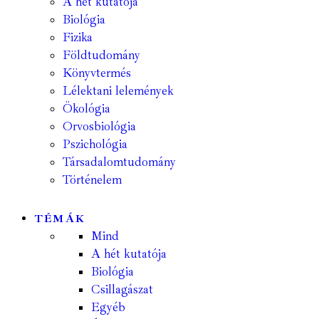
A hét kutatója
Biológia
Fizika
Földtudomány
Könyvtermés
Lélektani lelemények
Ökológia
Orvosbiológia
Pszichológia
Társadalomtudomány
Történelem
TÉMÁK
Mind
A hét kutatója
Biológia
Csillagászat
Egyéb