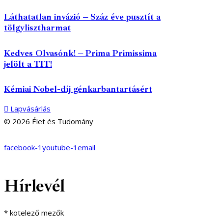
Láthatatlan invázió – Száz éve pusztít a
tölgylisztharmat
Kedves Olvasónk! – Prima Primissima
jelölt a TIT!
Kémiai Nobel-díj génkarbantartásért
Lapvásárlás
© 2026 Élet és Tudomány
facebook-1
youtube-1
email
Hírlevél
*
kötelező mezők