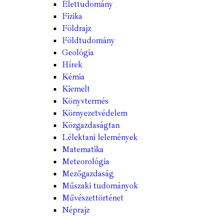
Élettudomány
Fizika
Földrajz
Földtudomány
Geológia
Hírek
Kémia
Kiemelt
Könyvtermés
Környezetvédelem
Közgazdaságtan
Lélektani lelemények
Matematika
Meteorológia
Mezőgazdaság
Műszaki tudományok
Művészettörténet
Néprajz