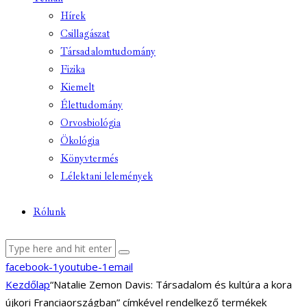
Hírek
Csillagászat
Társadalomtudomány
Fizika
Kiemelt
Élettudomány
Orvosbiológia
Ökológia
Könyvtermés
Lélektani lelemények
Rólunk
facebook-1
youtube-1
email
Kezdőlap
“Natalie Zemon Davis: Társadalom és kultúra a kora
újkori Franciaországban” címkével rendelkező termékek