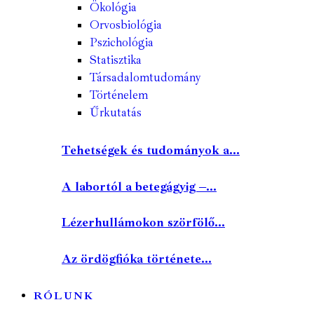
Ökológia
Orvosbiológia
Pszichológia
Statisztika
Társadalomtudomány
Történelem
Űrkutatás
Tehetségek és tudományok a...
A labortól a betegágyig –...
Lézerhullámokon szörfölő...
Az ördögfióka története...
RÓLUNK