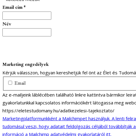
Email cím
*
Név
Marketing engedélyek
Kérjük válasszon, hogyan kereshetjük fel önt az Élet és Tudom
Email
Az e-mailjeink láblécében található linkre kattintva bármikor lei
gyakorlatunkkal kapcsolatos információkért látogassa meg webo
https://eletestudomany.hu/adatkezelesi-tajekoztato/
Marketingplatformunkként a Mailchimpet használjuk. A lenti felir
tudomásul veszi, hogy adatait feldolgozás céljából továbbítják 
információ a Mailchimp adatvédelmi gyakorlatáról itt.