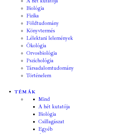
A hét kutatója
Biológia
Fizika
Földtudomány
Könyvtermés
Lélektani lelemények
Ökológia
Orvosbiológia
Pszichológia
Társadalomtudomány
Történelem
TÉMÁK
Mind
A hét kutatója
Biológia
Csillagászat
Egyéb