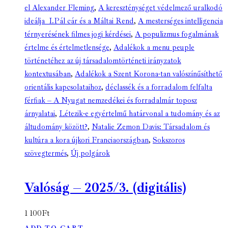
el Alexander Fleming
,
A kereszténységet védelmező uralkodó
ideálja I.Pál cár és a Máltai Rend
,
A mesterséges intelligencia
térnyerésének filmes jogi kérdései
,
A populizmus fogalmának
értelme és értelmetlensége
,
Adalékok a menu peuple
történetéhez az új társadalomtörténeti irányzatok
kontextusában
,
Adalékok a Szent Korona-tan valószínűsíthető
orientális kapcsolataihoz
,
déclassék és a forradalom felfalta
férfiak – A Nyugat nemzedékei és forradalmár toposz
árnyalatai
,
Létezik-e egyértelmű határvonal a tudomány és az
áltudomány között?
,
Natalie Zemon Davis: Társadalom és
kultúra a kora újkori Franciaországban
,
Sokszoros
szövegtermés
,
Új polgárok
Valóság – 2025/3. (digitális)
1 100
Ft
ADD TO CART