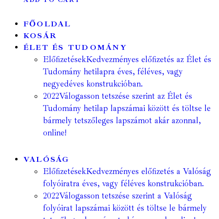
FŐOLDAL
KOSÁR
ÉLET ÉS TUDOMÁNY
Előfizetések
Kedvezményes előfizetés az Élet és
Tudomány hetilapra éves, féléves, vagy
negyedéves konstrukcióban.
2022
Válogasson tetszése szerint az Élet és
Tudomány hetilap lapszámai között és töltse le
bármely tetszőleges lapszámot akár azonnal,
online!
VALÓSÁG
Előfizetések
Kedvezményes előfizetés a Valóság
folyóiratra éves, vagy féléves konstrukcióban.
2022
Válogasson tetszése szerint a Valóság
folyóirat lapszámai között és töltse le bármely