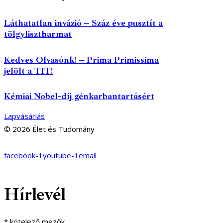
Láthatatlan invázió – Száz éve pusztít a
tölgylisztharmat
Kedves Olvasónk! – Prima Primissima
jelölt a TIT!
Kémiai Nobel-díj génkarbantartásért
Lapvásárlás
© 2026 Élet és Tudomány
facebook-1
youtube-1
email
Hírlevél
*
kötelező mezők