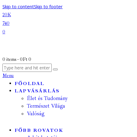
Skip to content
Skip to footer
20K
740
0
0 items
-
0Ft
0
Menu
FŐOLDAL
LAPVÁSÁRLÁS
Élet és Tudomány
Természet Világa
Valóság
FŐBB ROVATOK