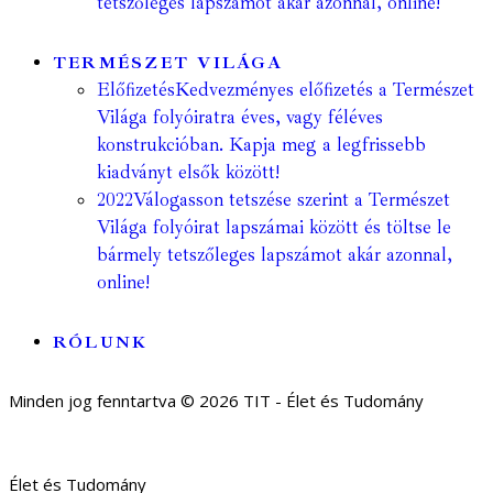
tetszőleges lapszámot akár azonnal, online!
TERMÉSZET VILÁGA
Előfizetés
Kedvezményes előfizetés a Természet
Világa folyóiratra éves, vagy féléves
konstrukcióban. Kapja meg a legfrissebb
kiadványt elsők között!
2022
Válogasson tetszése szerint a Természet
Világa folyóirat lapszámai között és töltse le
bármely tetszőleges lapszámot akár azonnal,
online!
RÓLUNK
Minden jog fenntartva © 2026 TIT - Élet és Tudomány
Élet és Tudomány