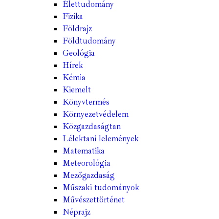
Élettudomány
Fizika
Földrajz
Földtudomány
Geológia
Hírek
Kémia
Kiemelt
Könyvtermés
Környezetvédelem
Közgazdaságtan
Lélektani lelemények
Matematika
Meteorológia
Mezőgazdaság
Műszaki tudományok
Művészettörténet
Néprajz