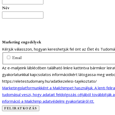
Név
Marketing engedélyek
Kérjük válasszon, hogyan kereshetjük fel önt az Élet és Tudom
Email
Az e-mailjeink láblécében található linkre kattintva bármikor lei
gyakorlatunkkal kapcsolatos információkért látogassa meg webo
https://eletestudomany.hu/adatkezelesi-tajekoztato/
Marketingplatformunkként a Mailchimpet használjuk. A lenti felir
tudomásul veszi, hogy adatait feldolgozás céljából továbbítják 
információ a Mailchimp adatvédelmi gyakorlatáról itt.