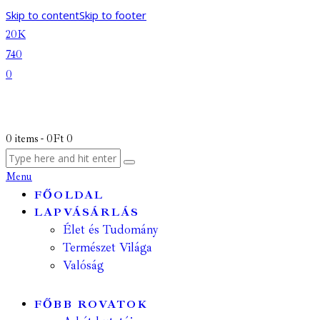
Skip to content
Skip to footer
20K
740
0
0 items
-
0Ft
0
Menu
FŐOLDAL
LAPVÁSÁRLÁS
Élet és Tudomány
Természet Világa
Valóság
FŐBB ROVATOK