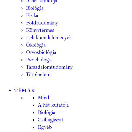
A hét kutatója
Biológia
Fizika
Földtudomány
Könyvtermés
Lélektani lelemények
Ökológia
Orvosbiológia
Pszichológia
Társadalomtudomány
Történelem
TÉMÁK
Mind
A hét kutatója
Biológia
Csillagászat
Egyéb