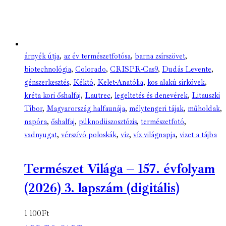
árnyék útja
,
az év természetfotósa
,
barna zsírszövet
,
biotechnológia
,
Colorado
,
CRISPR-Cas9
,
Dudás Levente
,
génszerkesztés
,
Kéktó
,
Kelet-Anatólia
,
kos alakú sírkövek
,
kréta kori őshalfaj
,
Lautrec
,
legeltetés és denevérek
,
Litauszki
Tibor
,
Magyarország halfaunája
,
mélytengeri tájak
,
műholdak
,
napóra
,
őshalfaj
,
püknodüszosztózis
,
természetfotó
,
vadnyugat
,
vérszívó poloskák
,
víz
,
víz világnapja
,
vizet a tájba
Természet Világa – 157. évfolyam
(2026) 3. lapszám (digitális)
1 100
Ft