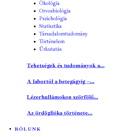
Ökológia
Orvosbiológia
Pszichológia
Statisztika
Társadalomtudomány
Történelem
Űrkutatás
Tehetségek és tudományok a...
A labortól a betegágyig –...
Lézerhullámokon szörfölő...
Az ördögfióka története...
RÓLUNK