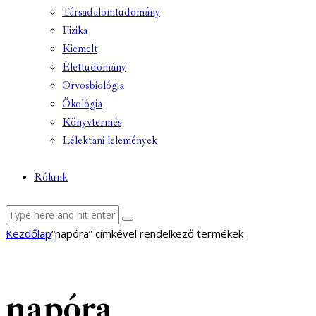
Társadalomtudomány
Fizika
Kiemelt
Élettudomány
Orvosbiológia
Ökológia
Könyvtermés
Lélektani lelemények
Rólunk
facebook-
youtube-
email
Kezdőlap
“napóra” címkével rendelkező termékek
1
1
napóra