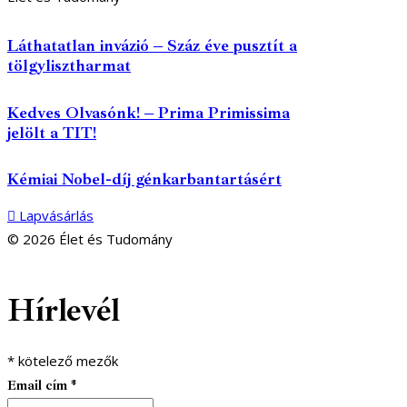
Láthatatlan invázió – Száz éve pusztít a
tölgylisztharmat
Kedves Olvasónk! – Prima Primissima
jelölt a TIT!
Kémiai Nobel-díj génkarbantartásért
Lapvásárlás
© 2026 Élet és Tudomány
facebook-
youtube-
email
Hírlevél
1
1
*
kötelező mezők
Email cím
*