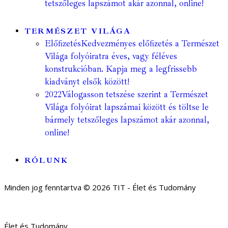
tetszőleges lapszámot akár azonnal, online!
TERMÉSZET VILÁGA
Előfizetés
Kedvezményes előfizetés a Természet
Világa folyóiratra éves, vagy féléves
konstrukcióban. Kapja meg a legfrissebb
kiadványt elsők között!
2022
Válogasson tetszése szerint a Természet
Világa folyóirat lapszámai között és töltse le
bármely tetszőleges lapszámot akár azonnal,
online!
RÓLUNK
Minden jog fenntartva © 2026 TIT - Élet és Tudomány
Élet és Tudomány