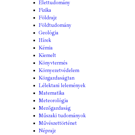
Élettudomány
Fizika
Földrajz
Földtudomány
Geológia
Hírek
Kémia
Kiemelt
Könyvtermés
Környezetvédelem
Közgazdaságtan
Lélektani lelemények
Matematika
Meteorológia
Mezőgazdaság
Műszaki tudományok
Művészettörténet
Néprajz