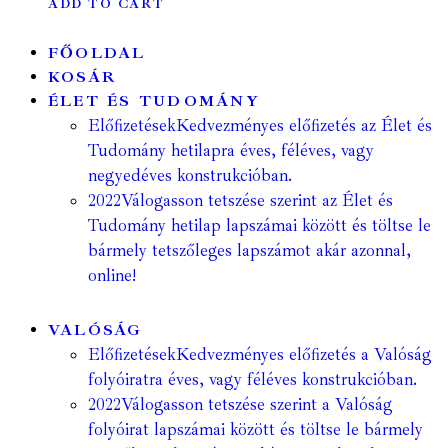
ADD TO CART
FŐOLDAL
KOSÁR
ÉLET ÉS TUDOMÁNY
Előfizetések
Kedvezményes előfizetés az Élet és
Tudomány hetilapra éves, féléves, vagy
negyedéves konstrukcióban.
2022
Válogasson tetszése szerint az Élet és
Tudomány hetilap lapszámai között és töltse le
bármely tetszőleges lapszámot akár azonnal,
online!
VALÓSÁG
Előfizetések
Kedvezményes előfizetés a Valóság
folyóiratra éves, vagy féléves konstrukcióban.
2022
Válogasson tetszése szerint a Valóság
folyóirat lapszámai között és töltse le bármely