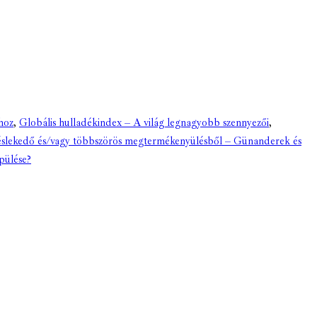
hoz
,
Globális hulladékindex – A világ legnagyobb szennyezői
,
slekedő és/vagy többszörös megtermékenyülésből – Günanderek és
pülése?