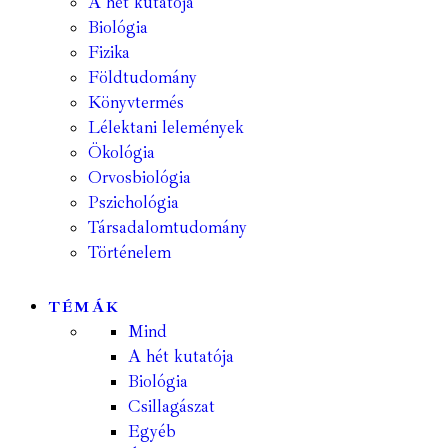
A hét kutatója
Biológia
Fizika
Földtudomány
Könyvtermés
Lélektani lelemények
Ökológia
Orvosbiológia
Pszichológia
Társadalomtudomány
Történelem
TÉMÁK
Mind
A hét kutatója
Biológia
Csillagászat
Egyéb