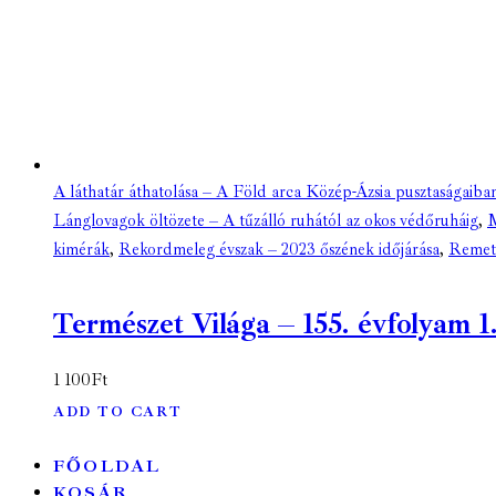
A láthatár áthatolása – A Föld arca Közép-Ázsia pusztaságaiban
Lánglovagok öltözete – A tűzálló ruhától az okos védőruháig
,
M
kimérák
,
Rekordmeleg évszak – 2023 őszének időjárása
,
Remete
Természet Világa – 155. évfolyam 1. 
1 100
Ft
ADD TO CART
FŐOLDAL
KOSÁR