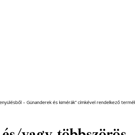
nyülésből – Günanderek és kimérák” címkével rendelkező termé
 és/vagy többszörös