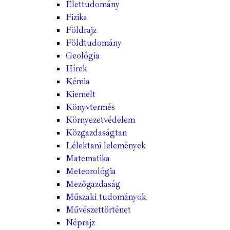
Élettudomány
Fizika
Földrajz
Földtudomány
Geológia
Hírek
Kémia
Kiemelt
Könyvtermés
Környezetvédelem
Közgazdaságtan
Lélektani lelemények
Matematika
Meteorológia
Mezőgazdaság
Műszaki tudományok
Művészettörténet
Néprajz