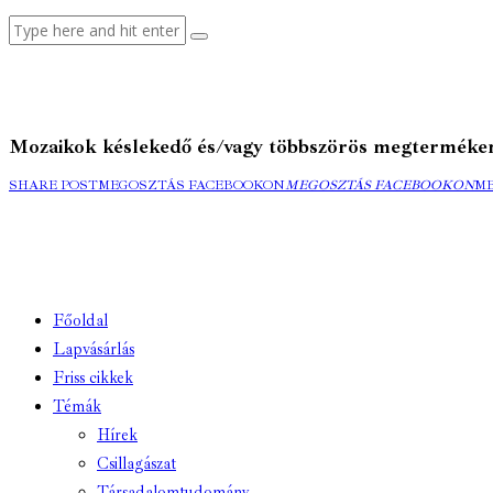
Mozaikok késlekedő és/vagy többszörös megterméke
SHARE POST
MEGOSZTÁS FACEBOOKON
MEGOSZTÁS FACEBOOKON
M
Főoldal
Lapvásárlás
Friss cikkek
Témák
Hírek
Csillagászat
Társadalomtudomány