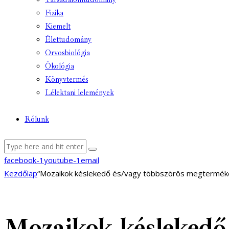
Fizika
Kiemelt
Élettudomány
Orvosbiológia
Ökológia
Könyvtermés
Lélektani lelemények
Rólunk
facebook-1
youtube-1
email
Kezdőlap
“Mozaikok késlekedő és/vagy többszörös megterméke
Mozaikok késlekedő