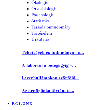
Ökológia
Orvosbiológia
Pszichológia
Statisztika
Társadalomtudomány
Történelem
Űrkutatás
Tehetségek és tudományok a...
A labortól a betegágyig –...
Lézerhullámokon szörfölő...
Az ördögfióka története...
RÓLUNK