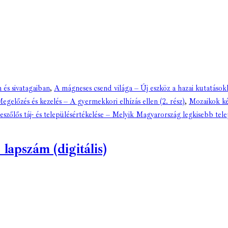
 és sivatagaiban
,
A mágneses csend világa – Új eszköz a hazai kutatások
egelőzés és kezelés – A gyermekkori elhízás ellen (2. rész)
,
Mozaikok ké
szőlős táj- és településértékelése – Melyik Magyarország legkisebb tele
lapszám (digitális)