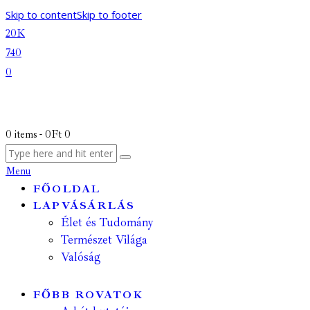
Skip to content
Skip to footer
20K
740
0
0 items
-
0Ft
0
Menu
FŐOLDAL
LAPVÁSÁRLÁS
Élet és Tudomány
Természet Világa
Valóság
FŐBB ROVATOK