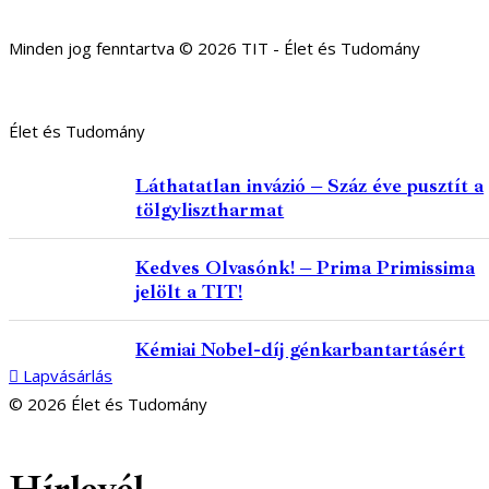
Minden jog fenntartva © 2026 TIT - Élet és Tudomány
Élet és Tudomány
Láthatatlan invázió – Száz éve pusztít a
tölgylisztharmat
Kedves Olvasónk! – Prima Primissima
jelölt a TIT!
Kémiai Nobel-díj génkarbantartásért
Lapvásárlás
© 2026 Élet és Tudomány
facebook-
youtube-
email
1
1