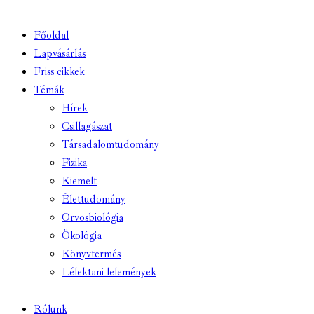
Főoldal
Lapvásárlás
Friss cikkek
Témák
Hírek
Csillagászat
Társadalomtudomány
Fizika
Kiemelt
Élettudomány
Orvosbiológia
Ökológia
Könyvtermés
Lélektani lelemények
Rólunk