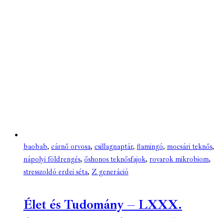
baobab
,
cárnő orvosa
,
csillagnaptár
,
flamingó
,
mocsári teknős
,
nápolyi földrengés
,
őshonos teknősfajok
,
rovarok mikrobiom
,
stresszoldó erdei séta
,
Z generáció
Élet és Tudomány – LXXX.