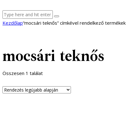
facebook-
youtube-
email
Kezdőlap
“mocsári teknős” címkével rendelkező termékek
1
1
mocsári teknős
Összesen 1 találat