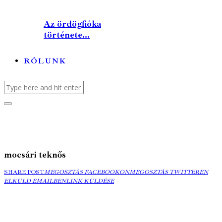
Az ördögfióka
története...
RÓLUNK
mocsári teknős
MEGOSZTÁS
MEGOSZTÁS
ELK
SHARE POST
MEGOSZTÁS FACEBOOKON
MEGOSZTÁS TWITTEREN
FACEBOOKON
COPY
TWITTEREN
EMA
ELKÜLD EMAILBEN
LINK KÜLDÉSE
URL
TO
CLIPBOARD