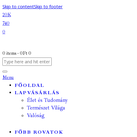
Skip to content
Skip to footer
20K
740
0
0 items
-
0Ft
0
Menu
FŐOLDAL
LAPVÁSÁRLÁS
Élet és Tudomány
Természet Világa
Valóság
FŐBB ROVATOK