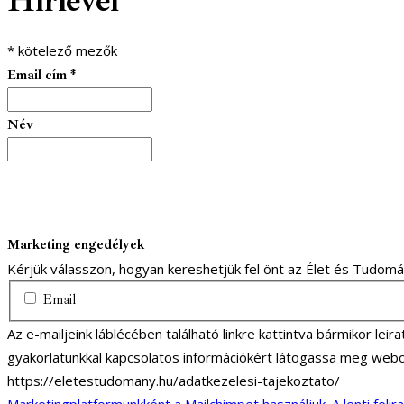
Hírlevél
*
kötelező mezők
Email cím
*
Név
Marketing engedélyek
Kérjük válasszon, hogyan kereshetjük fel önt az Élet és Tudom
Email
Az e-mailjeink láblécében található linkre kattintva bármikor lei
gyakorlatunkkal kapcsolatos információkért látogassa meg webo
https://eletestudomany.hu/adatkezelesi-tajekoztato/