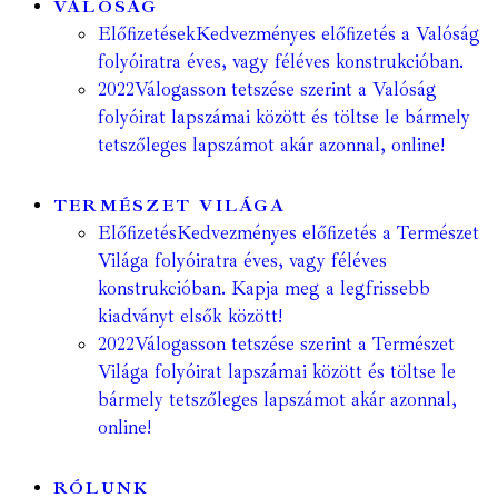
VALÓSÁG
Előfizetések
Kedvezményes előfizetés a Valóság
folyóiratra éves, vagy féléves konstrukcióban.
2022
Válogasson tetszése szerint a Valóság
folyóirat lapszámai között és töltse le bármely
tetszőleges lapszámot akár azonnal, online!
TERMÉSZET VILÁGA
Előfizetés
Kedvezményes előfizetés a Természet
Világa folyóiratra éves, vagy féléves
konstrukcióban. Kapja meg a legfrissebb
kiadványt elsők között!
2022
Válogasson tetszése szerint a Természet
Világa folyóirat lapszámai között és töltse le
bármely tetszőleges lapszámot akár azonnal,
online!
RÓLUNK