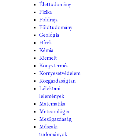
Élettudomány
Fizika
Földrajz
Földtudomány
Geológia
Hírek
Kémia
Kiemelt
Könyvtermés
Környezetvédelem
Közgazdaságtan
Lélektani
lelemények
Matematika
Meteorológia
Mezőgazdaság
Műszaki
tudományok