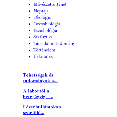
Művészettörténet
Néprajz
Ökológia
Orvosbiológia
Pszichológia
Statisztika
Társadalomtudomány
Történelem
Űrkutatás
Tehetségek és
tudományok a...
A labortól a
betegágyig –...
Lézerhullámokon
szörfölő...