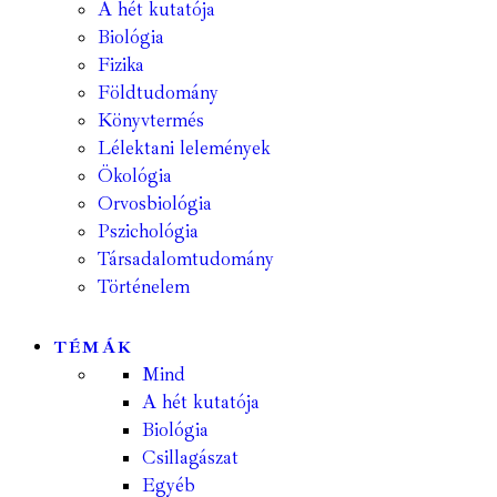
A hét kutatója
Biológia
Fizika
Földtudomány
Könyvtermés
Lélektani lelemények
Ökológia
Orvosbiológia
Pszichológia
Társadalomtudomány
Történelem
TÉMÁK
Mind
A hét kutatója
Biológia
Csillagászat
Egyéb