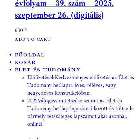
évfolyam – 39. szám – 2025.
szeptember 26. (digitális)
600
Ft
ADD TO CART
FŐOLDAL
KOSÁR
ÉLET ÉS TUDOMÁNY
Előfizetések
Kedvezményes előfizetés az Élet és
Tudomány hetilapra éves, féléves, vagy
negyedéves konstrukcióban.
2022
Válogasson tetszése szerint az Élet és
Tudomány hetilap lapszámai között és töltse le
bármely tetszőleges lapszámot akár azonnal,
online!